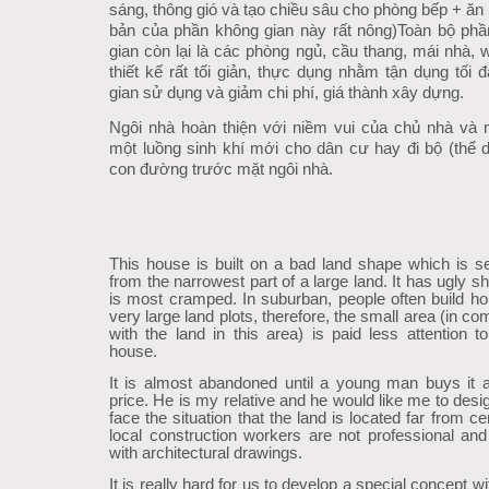
sáng, thông gió và tạo chiều sâu cho phòng bếp + ă
bản của phần không gian này rất nông)
Toàn bộ ph
gian còn lại là các phòng ngủ, cầu thang, mái nhà,
thiết kế rất tối giản, thực dụng nhằm tận dụng tố
gian sử dụng và giảm chi phí, giá thành xây dựng.
Ngôi nhà hoàn thiện với niềm vui của chủ nhà và 
một luồng sinh khí mới cho dân cư hay đi bộ (thể 
con đường trước mặt ngôi nhà.
This house is built on a bad land shape which is s
from the narrowest part of a large land. It has ugly 
is most cramped. In suburban, people often build h
very large land plots, therefore, the small area (in c
with the land in this area) is paid less attention to
house.
It is almost abandoned until a young man buys it 
price. He is my relative and he would like me to desi
face the situation that the land is located far from c
local construction workers are not professional and i
with architectural drawings.
It is really hard for us to develop a special concept 