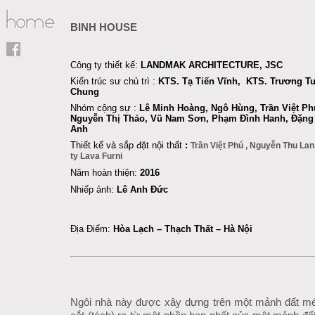
BINH HOUSE
Công ty thiết kế:
LANDMAK ARCHITECTURE, JSC
Kiến trúc sư chủ trì :
KTS. Tạ Tiến Vĩnh, KTS. Trương T
Chung
Nhóm
cộng sự
:
Lê Minh Hoàng
, Ngô Hùng,
Trần Việt Ph
Nguyễn Thị Thảo, Vũ Nam Sơn
, Phạm Đình Hanh, Đặng 
Anh
Thiết kế và sắp đặt nội thất
:
Trần Việt Phú , Nguyễn Thu La
ty Lava Furni
Năm hoàn thiện:
2016
Nhiếp ảnh:
Lê Anh Đức
Địa Điểm:
Hòa Lạch – Thạch Thất – Hà Nội
Ngôi nhà này được xây dựng trên một mảnh đất m