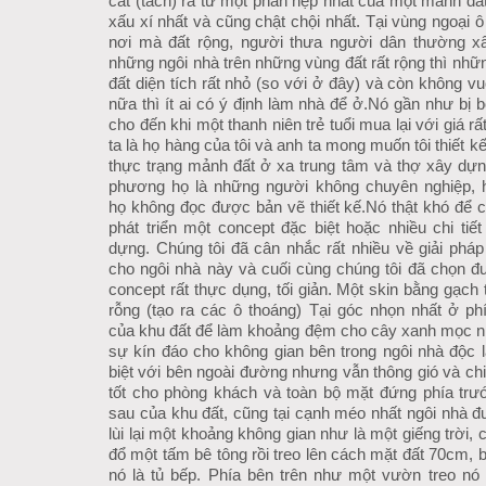
cắt (tách) ra từ một phần hẹp nhất của một mảnh đất
xấu xí nhất và cũng chật chội nhất. Tại vùng ngoại ô
nơi mà đất rộng, người thưa người dân thường x
những ngôi nhà trên những vùng đất rất rộng thì như
đất diện tích rất nhỏ (so với ở đây) và còn không v
nữa thì ít ai có ý định làm nhà để ở.
Nó gần như bị 
cho đến khi một thanh niên trẻ tuổi mua lại với giá rấ
ta là họ hàng của tôi và anh ta mong muốn tôi thiết kế
thực trạng mảnh đất ở xa trung tâm và thợ xây dựng 
phương họ là những người không chuyên nghiệp, 
họ không đọc được bản vẽ thiết kế.
Nó thật khó để 
phát triển một concept đặc biệt hoặc nhiều chi tiế
dựng. Chúng tôi đã cân nhắc rất nhiều về giải pháp 
cho ngôi nhà này và cuối cùng chúng tôi đã chọn đ
concept rất thực dụng, tối giản. Một skin bằng gạch 
rỗng (tạo ra các ô thoáng) Tại góc nhọn nhất ở phi
của khu đất để làm khoảng đệm cho cây xanh mọc n
sự kín đáo cho không gian bên trong ngôi nhà độc lâ
biệt với bên ngoài đường nhưng vẫn thông gió và chi
tốt cho phòng khách và toàn bộ mặt đứng phía trươ
sau của khu đất, cũng tại cạnh méo nhất ngôi nhà 
lùi lại một khoảng không gian như là một giếng trời, 
đổ một tấm bê tông rồi treo lên cách mặt đất 70cm, 
nó là tủ bếp. Phía bên trên như một vườn treo nó g