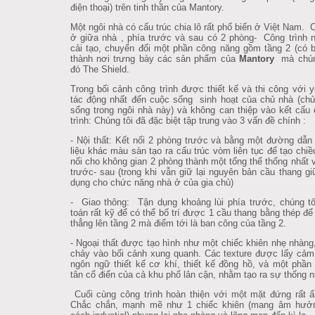
điện thoại) trên tinh thần của Mantory.
Một ngôi nhà có cấu trúc chia lô rất phổ biến ở Việt Nam. 
ở giữa nhà , phía trước và sau có 2 phòng- Công trình
cải tạo, chuyển đổi một phần công năng gồm tầng 2 (có 
thành nơi trưng bày các sản phẩm của
Mantory
mà chúng
đó The Shield.
Trong bối cảnh công trình được thiết kế và thi công với y
tác động nhất đến cuộc sống sinh hoạt của chủ nhà (ch
sống trong ngôi nhà này) và không can thiệp vào kết cấu
trình: Chúng tôi đã đặc biệt tập trung vào 3 vấn đề chính :
- Nội thất: Kết nối 2 phòng trước và bằng một đường dẫn
liệu khác màu sàn tạo ra cấu trúc vòm liên tục để tạo chiề
nối cho không gian 2 phòng thành một tổng thể thống nhất v
trước- sau (trong khi vẫn giữ lại nguyên bản cầu thang g
dụng cho chức năng nhà ở của gia chủ)
- Giao thông: Tận dụng khoảng lùi phía trước, chúng tô
toán rất kỹ để có thể bố trí được 1 cầu thang bằng thép để 
thẳng lên tầng 2 mà điểm tới là ban công của tầng 2.
- Ngoại thất được tạo hình như một chiếc khiên nhẹ nhàng
chảy vào bối cảnh xung quanh. Các texture được lấy cả
ngôn ngữ thiết kế cơ khí, thiết kế đồng hồ, và một phần 
tân cổ điển của cả khu phố lân cận, nhằm tạo ra sự thống n
Cuối cùng công trình hoàn thiện với một mặt đứng rất 
Chắc chắn, mạnh mẽ như 1 chiếc khiên (mang âm hưở