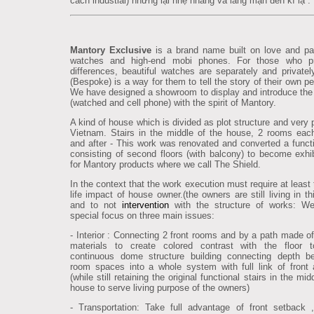
cách industial) nhưng lại nhẹ nhàng và lãng mạn đến kì lạ .
Mantory Exclusive
is a brand name built on love and pa
watches and high-end mobi phones. For those who pr
differences, beautiful watches are separately and privatel
(Bespoke) is a way for them to tell the story of their own pe
We have designed a showroom to display and introduce the
(watched and cell phone) with the spirit of Mantory.
A kind of house which is divided as plot structure and very 
Vietnam. Stairs in the middle of the house, 2 rooms each
and after - This work was renovated and converted a functi
consisting of second floors (with balcony) to become exhi
for Mantory products where we call The Shield.
In the context that the work execution must require at least
life impact of house owner.(the owners are still living in t
and to not
intervention
with the structure of works: W
special focus on three main issues:
- Interior : Connecting 2 front rooms and by a path made of 
materials to create colored contrast with the floor t
continuous dome structure building connecting depth b
room spaces into a whole system with full link of front 
(while still retaining the original functional stairs in the mid
house to serve living purpose of the owners)
- Transportation: Take full advantage of front setback