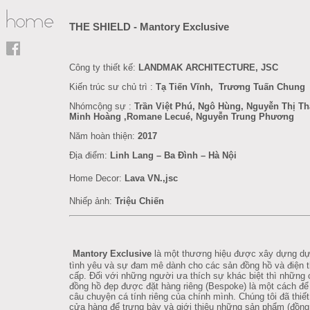
THE SHIELD - Mantory Exclusive
Công
ty
thiết
kế:
LANDMAK ARCHITECTURE, JSC
Kiến trúc sư chủ trì :
Tạ Tiến Vĩnh, Trương Tuấn Chung
Nhómcộng sự :
Trần Việt Phú, Ngô Hùng, Nguyễn Thị Th
Minh Hoàng ,Romane Lecué, Nguyễn Trung Phương
Năm hoàn thiện:
2017
Địa điểm:
Linh Lang – Ba Đình – Hà Nội
Home Decor
:
Lava VN.,jsc
Nhiếp ảnh:
Triệu Chiến
Mantory Exclusive
là một thương hiệu được xây dựng dự
tình yêu và sự đam mê dành cho các sản đồng hồ và điện t
cấp. Đối với những người ưa thích sự khác biệt thì những 
đồng hồ đẹp được đặt hàng riêng (Bespoke) là một cách để
câu chuyện cá tính riêng của chính mình. Chúng tôi đã thiết
cửa hàng để trưng bày và giới thiệu những sản phẩm (đồng