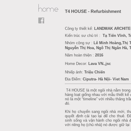
T4 HOUSE - Refurbishment
Công ty thiết kế:
LANDMAK ARCHITE
Kiến trúc sư chủ trì :
Tạ Tiến Vĩnh, 
Nhóm cộng sự :
Lê Minh Hoàng
,Thị 
Nguyễn Thị Hoa, Ngô Thị Ngân Hà, 
Năm hoàn thiện :
201
6
Home Decor
:
Lava VN.,jsc
Nhiếp ảnh:
Triệu Chiến
Địa Điểm:
Ciputra- Hà Nội- Viet Nam
T4 HOUSE là một ngôi nhà nằm trong
hàng loạt giống nhau với mẫu thiết kế
nó là một “timeline” với nhiều thăng t
đó.
Khi họ chuyển sang ngôi nhà mới, tha
quyết định cải tạo lại để cho thuê. 
sinh sống và vận hành cho ngôi nhà 
với riêng họ (chủ nhà) nó được giữ lạ