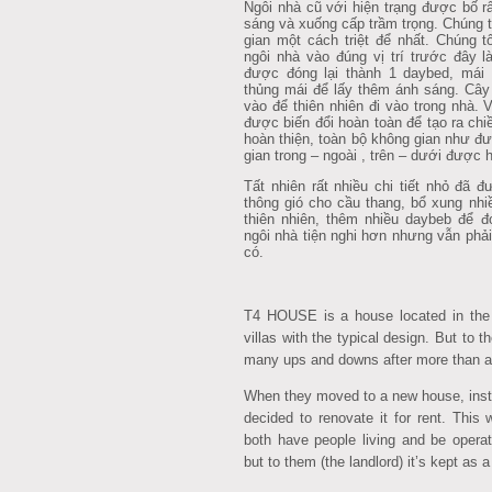
Ngôi nhà cũ với hiện trạng được bố rấ
sáng và xuống cấp trầm trọng. Chúng t
gian một cách triệt để nhất. Chúng t
ngôi nhà vào đúng vị trí trước đây 
được đóng lại thành 1 daybed, mái
thủng mái để lấy thêm ánh sáng. Câ
vào để thiên nhiên đi vào trong nhà.
được biến đổi hoàn toàn để tạo ra chi
hoàn thiện, toàn bộ không gian như đ
gian trong – ngoài , trên – dưới được 
Tất nhiên rất nhiều chi tiết nhỏ đã 
thông gió cho cầu thang, bổ xung nhi
thiên nhiên, thêm nhiều daybeb để đ
ngôi nhà tiện nghi hơn nhưng vẫn phải
có.
T4 HOUSE is a house located in the
villas with the typical design. But to th
many ups and downs after more than a 
When they moved to a new house, inste
decided to renovate it for rent. This
both have people living and be operat
but to them (the landlord) it’s kept as 