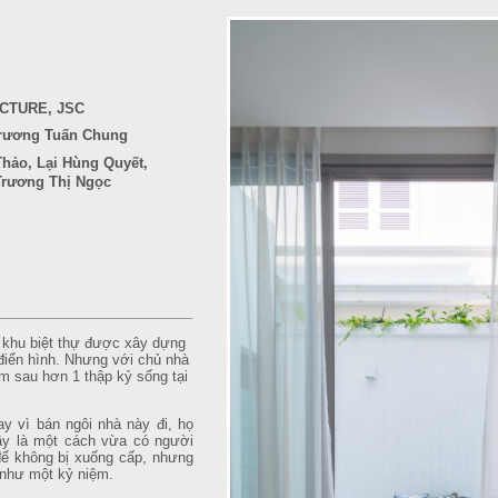
CTURE, JSC
Trương Tuấn Chung
Thảo, Lại Hùng Quyết,
Trương Thị Ngọc
 khu biệt thự được xây dựng
 điển hình. Nhưng với chủ nhà
rầm sau hơn 1 thập kỷ sống tại
y vì bán ngôi nhà này đi, họ
Đây là một cách vừa có người
để không bị xuống cấp, nhưng
i như một kỷ niệm.