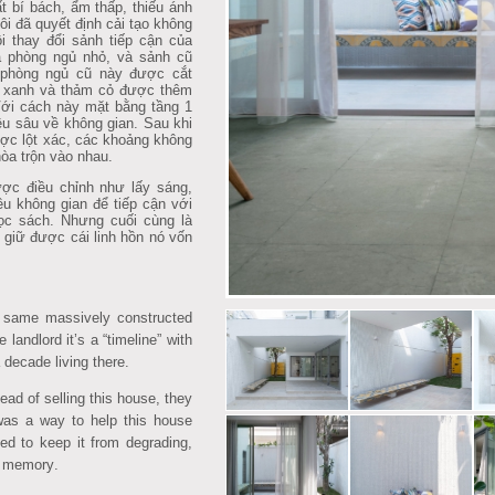
t bí bách, ẩm thấp, thiếu ánh
ôi đã quyết định cải tạo không
ôi thay đổi sảnh tiếp cận của
là phòng ngủ nhỏ, và sảnh cũ
 phòng ngủ cũ này được cắt
y xanh và thảm cỏ được thêm
 Với cách này mặt bằng tầng 1
ều sâu về không gian. Sau khi
ược lột xác, các khoảng không
hòa trộn vào nhau.
được điều chỉnh như lấy sáng,
ều không gian để tiếp cận với
ọc sách. Nhưng cuối cùng là
 giữ được cái linh hồn nó vốn
 same massively constructed
e landlord it’s a “timeline” with
decade living there.
ad of selling this house, they
 was a way to help this house
ed to keep it from degrading,
a
memory
.