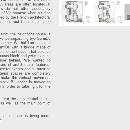
an areas are often located at
ers do not often adequately
ts of Vietnamese when building
ted by the French architectural
reconstruct the space inside
 from the neighbor's house is
 Fence separating two SemiDs
ogether. We build an unclosed
emiDs with a bridge made of
behind the house. That solution
uous block and yet maximize
urse behind. We wanted to
re of architectural features:
ace for events and all must be
terior spaces are completely
to make the vertical movement
block B, ladder is moved to
 in order to take light for the
form the architectural details
 as well as the main point of
 spaces such as living room,
c.