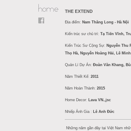
THE EXTEND
Địa điểm:
Nam Thăng Long - Hà Nội
Kiến trúc sư chủ trì:
Tạ Tiến Vĩnh, T
Kiến Trúc Sư Cộng Sự:
Nguyễn Thu 
Thọ Hà, Nguyễn Hoàng Hải, Lê Minh
Quản Lí Dự Án:
Đoàn Văn Khang, Bù
Năm Thiết Kế:
2011
Năm Hoàn Thành:
2015
Home Decor:
Lava VN.,jsc
Nhiếp Ảnh Gia :
L
ê
Anh
Đức
Những năm gần đây tại Việt Nam nhữ