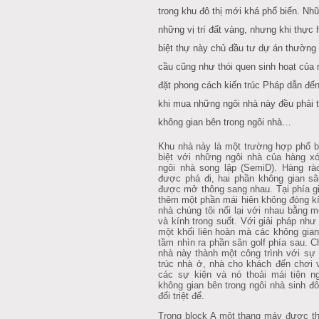
trong khu đô thị mới khá phổ biến. Như
những vị trí đất vàng, nhưng khi thự
biệt thự này chủ đầu tư dự án thườn
cầu cũng như thói quen sinh hoạt của
đặt phong cách kiến trúc Pháp dẫn đến
khi mua những ngôi nhà này đều phải tiê
không gian bên trong ngôi nhà…
Khu nhà này là một trường hợp phổ bi
biệt với những ngôi nhà của hàng xó
ngôi nhà song lập (SemiD). Hàng rà
được phá đi, hai phần không gian sâ
được mở thông sang nhau. Tại phía gi
thêm một phần mái hiên không đóng kí
nhà chúng tôi nối lại với nhau bằng mô
và kính trong suốt. Với giải pháp như 
một khối liên hoàn mà các không gian 
tầm nhìn ra phần sân golf phía sau. Ch
nhà này thành một công trình với sư
trúc nhà ở, nhà cho khách đến chơi 
các sự kiện và nó thoải mái tiện
không gian bên trong ngôi nhà sinh đôi 
đổi triệt để.
Trong block A một thang máy được th