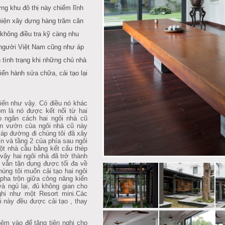
̃ng khu đô thị này chiếm lĩnh
c hiện xây dựng hàng trăm căn
g không điều tra kỹ càng nhu
 người Việt Nam cũng như áp
 tình trạng khi những chủ nhà
́n hành sửa chữa, cải tạo lại
ến như vậy. Có điều nó khác
m là nó được kết nối từ hai
o ngăn cách hai ngôi nhà cũ
n vườn của ngôi nhà cũ này
áp đường đi chúng tôi đã xây
n và tầng 2 của phía sau ngôi
̣t nhà cầu bằng kết cấu thép
vậy hai ngôi nhà đã trở thành
vẫn tận dụng được tối đa về
úng tôi muốn cải tạo hai ngôi
̣ pha trộn giữa công năng kiến
và ngủ lại, đủ không gian cho
 nghi như một Resort mini.Các
này đều được cải tạo , thay
êm vào để tăng tiện nghi cho