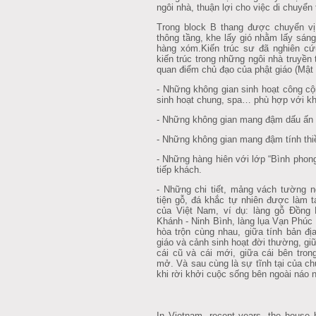
ngôi nhà, thuận lợi cho việc di chuyển
Trong block B thang được chuyển vị tr
thông tầng, khe lấy gió nhằm lấy sá
hàng xóm.Kiến trúc sư đã nghiên cứu
kiến trúc trong những ngôi nhà truyề
quan điểm chủ đạo của phật giáo (Mật 
- Những không gian sinh hoạt công cộng
sinh hoạt chung, spa… phù hợp với khí 
- Những không gian mang đậm dấu ấn cu
- Những không gian mang đậm tính thiề
- Những hàng hiên với lớp “Bình phong”
tiếp khách.
- Những chi tiết, mảng vách tường n
tiện gỗ, đá khắc tự nhiên được làm ta
của Việt Nam, ví dụ: làng gỗ Đồng
Khánh - Ninh Bình, làng lụa Vạn Phúc -
hòa trộn cùng nhau, giữa tính bản đi
giáo và cảnh sinh hoạt đời thường, giư
cái cũ và cái mới, giữa cái bên tro
mở. Và sau cùng là sự tĩnh tại của c
khi rời khởi cuộc sống bên ngoài náo n
In Vietnam, recent years, the house 