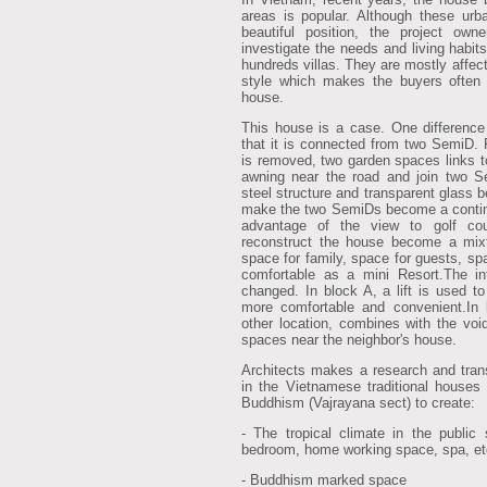
areas is popular. Although these urb
beautiful position, the project own
investigate the needs and living habi
hundreds villas. They are mostly affec
style which makes the buyers often 
house.
This house is a case. One difference
that it is connected from two SemiD.
is removed, two garden spaces links t
awning near the road and join two S
steel structure and transparent glass 
make the two SemiDs become a contin
advantage of the view to golf co
reconstruct the house become a mixtu
space for family, space for guests, sp
comfortable as a mini Resort.The in
changed. In block A, a lift is used 
more comfortable and convenient.In 
other location, combines with the void
spaces near the neighbor's house.
Architects makes a research and trans
in the Vietnamese traditional houses
Buddhism (Vajrayana sect) to create:
- The tropical climate in the public
bedroom, home working space, spa, et
- Buddhism marked space