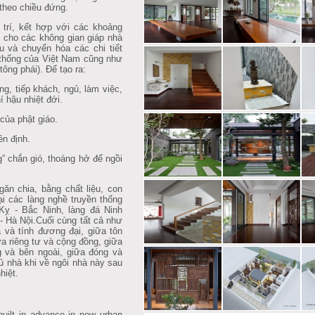
 theo chiều đứng.
í, kết hợp với các khoảng
ng cho các không gian giáp nhà
 và chuyển hóa các chi tiết
n thống của Việt Nam cũng như
tông phái). Để tạo ra:
, tiếp khách, ngủ, làm việc,
hậu nhiệt đới.
̉a phật giáo.
n định.
 chắn gió, thoáng hở để ngồi
găn chia, bằng chất liệu, con
̣i các làng nghề truyền thống
 Kỵ - Bắc Ninh, làng đá Ninh
 Hà Nội.Cuối cùng tất cả như
̣a và tính đương đại, giữa tôn
̃a riêng tư và cộng đồng, giữa
ng và bên ngoài, giữa đóng và
hủ nhà khi về ngôi nhà này sau
hiệt.
built in advance in new urban