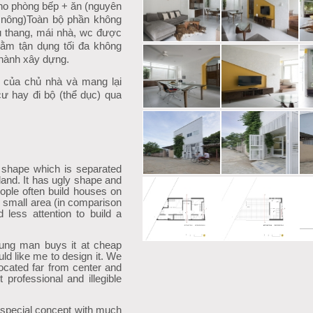
 cho phòng bếp + ăn (nguyên
t nông)
Toàn bộ phần không
ầu thang, mái nhà, wc được
 nhằm tận dụng tối đa không
 thành xây dựng.
 của chủ nhà và mang lại
ư hay đi bộ (thể dục) qua
d shape which is separated
land. It has ugly shape and
ople often build houses on
he small area (in comparison
d less attention to build a
oung man buys it at cheap
ld like me to design it. We
 located far from center and
 professional and illegible
 a special concept with much