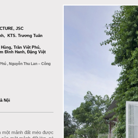
CTURE, JSC
ĩnh, KTS. Trương Tuấn
 Hùng,
Trần Việt Phú,
ạm Đình Hanh, Đặng Việt
 Phú , Nguyễn Thu Lan – Công
à Nội
 một mảnh đất méo được