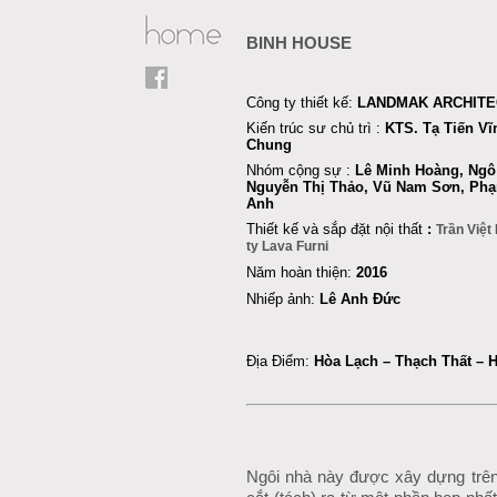
BINH HOUSE
Công ty thiết kế:
LANDMAK ARCHITE
Kiến trúc sư chủ trì :
KTS. Tạ Tiến V
Chung
Nhóm
cộng sự
:
Lê Minh Hoàng
, Ngô
Nguyễn Thị Thảo, Vũ Nam Sơn
, Ph
Anh
Thiết kế và sắp đặt nội thất
:
Trần Việt
ty Lava Furni
Năm hoàn thiện:
2016
Nhiếp ảnh:
Lê Anh Đức
Địa Điểm:
Hòa Lạch – Thạch Thất – H
Ngôi nhà này được xây dựng trên