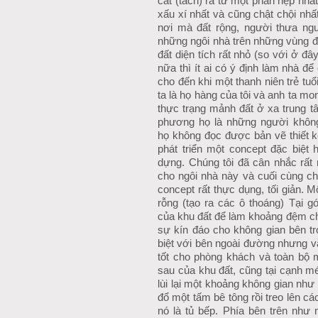
cắt (tách) ra từ một phần hẹp nhấ
xấu xí nhất và cũng chật chội nhấ
nơi mà đất rộng, người thưa n
những ngôi nhà trên những vùng đấ
đất diện tích rất nhỏ (so với ở
nữa thì ít ai có ý định làm nhà để 
cho đến khi một thanh niên trẻ tuổi 
ta là họ hàng của tôi và anh ta mon
thực trạng mảnh đất ở xa trung tâ
phương họ là những người khôn
họ không đọc được bản vẽ thiết kê
phát triển một concept đặc biệt 
dựng. Chúng tôi đã cân nhắc rất nh
cho ngôi nhà này và cuối cùng ch
concept rất thực dụng, tối giản. M
rỗng (tạo ra các ô thoáng) Tại go
của khu đất để làm khoảng đệm 
sự kín đáo cho không gian bên tro
biệt với bên ngoài đường nhưng vâ
tốt cho phòng khách và toàn bộ 
sau của khu đất, cũng tại cạnh m
lùi lại một khoảng không gian như la
đổ một tấm bê tông rồi treo lên c
nó là tủ bếp. Phía bên trên như 