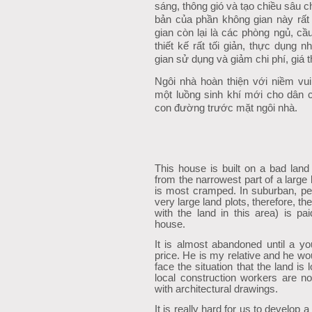
sáng, thông gió và tạo chiều sâu
bản của phần không gian này rấ
gian còn lại là các phòng ngủ, c
thiết kế rất tối giản, thực dụng
gian sử dụng và giảm chi phí, giá
Ngôi nhà hoàn thiện với niềm vui
một luồng sinh khí mới cho dân c
con đường trước mặt ngôi nhà.
This house is built on a bad lan
from the narrowest part of a large 
is most cramped. In suburban, pe
very large land plots, therefore, t
with the land in this area) is pai
house.
It is almost abandoned until a y
price. He is my relative and he wou
face the situation that the land is
local construction workers are not
with architectural drawings.
It is really hard for us to develop