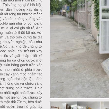
t của một mảnh đất lớn, nó
t. Tại vùng ngoại ô Hà Nội,
gười dân thường xây dựng
t rất rộng thì những mảnh
 đây) và còn không vuông vắn
ở.
Nó gần như bị bỏ hoang
mua lại với giá rất rẻ, Anh
g muốn tôi thiết kế nó. Với
m và thợ xây dựng tại địa
g chuyên nghiệp, hầu như
́.
Nó thật khó để chúng tôi
hoặc nhiều chi tiết khi xây
iều về giải pháp thiết kế
úng tôi đã chọn được một
ột skin bằng gạch trần xếp
́c nhọn nhất ở phía trước
cho cây xanh mọc nhằm tạo
ng ngôi nhà độc lập, tách
̃n thông gió và chiếu sáng
mặt đứng phía trước. Phía
éo nhất ngôi nhà được xây
̀ một giếng trời, chúng tôi
ách mặt đất 70cm, bên dưới
một vườn treo nó giúp lấy