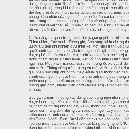
dựng hàng loạt gần 15 năm trước, mẫu nhà này hiện tại đã 
lạc hậu ,cũ kỹ trong khi thông gió, chiếu sáng từ ban đầu đ
thể đáp ứng được nhu cầu sử dụng cho các chức năng củ
phòng. Chủ nhân của ngôi nhà sau nhiều lần cải tạo, chỉnh 
mới, trang trí…. nhưng những bất cập về công năng
vẫn k
được giải quyết triệt để. Vì vậy vào năm 2016 họ đã tìm đ
tôi với quyết tâm tạo ra một sự “Lột xác” cho ngôi nhà này.
Chức năng rất quan trọng, phải được giải quyết rất tốt nhưn
Thiên nhiên, Cây xanh, Thông gió, Ánh sáng lại là những th
được ưu tiên khi nghiên cứu thiết kế. Với hiện trạng đó chú
quyết định can thiệp vào cấu trúc ngôi nhà, rất nhiều tường
được phá bỏ, cột và dầm được cắt và gia cố tại nhiều vị tr
trọng nhằm tạo ra sự liên hoàn, kết nối cho nhiều chức năn
ngôi nhà. Một phần mái của Gara hiện trạng được cắt đi để 
một vườn Thẳng đứng trên tường và một Vườn khô dưới m
giải pháp này giúp chúng tôi thay đổi lại giao thông tiếp cậ
chính của ngôi nhà, cắt thêm mái cho ánh sáng cầu thang,
phần mái phía sau để có được những phòng chức năng ( p
phòng giặt phơi, không gian chơi cho trẻ em) được tiện ngh
vị nhất.
Sau gần 2 năm thi công xây dựng cuối cùng ngôi nhà này 
được hoàn thiện đáp ứng được tất cả những kỳ vọng ban đ
ra, thậm trí những khoảng cây xanh, thông gió, chiếu sáng,
nước còn mang đến những cảm xúc bất ngờ. Cây xanh xuấ
khắp mọi nơi, ánh sáng, gió mưa đi vào trong nhà. Gianh gi
bên Trong- Ngoài, Trên- Dưới gần như được xóa nhòa… N
liệu thô mộc, và chi tiết Gỗ, Thép cắt bằng công nghệ CN
dụng tạo điểm nhấn ở những vị trí đặc biệt nên Không gian 