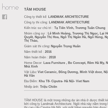
TẰM HOUSE
Công ty thiết kế:
LANDMAK ARCHITECTURE
Công ty thi công:
LANDMAK ARCHITECTURE
Kiến trúc sư chủ trì :
Tạ Tiến Vĩnh, Trương Tuấn Chung
Nhóm cộng sự :
Lê Minh Hoàng, Trương Thị Ngọc, Lại 
Quyết, Nguyễn Thị Hoa, Ngô Thị Ngân Hà,
Ngô Hùng, N
Thị Thảo,
Giám sát thi công
: Nguyễn Trọng Huân
Năm thiết kế :
2016
Năm hoàn thiện :
2018
Home Decor:
Lava Furniture
, Bo Concept, Rèm Hà My, N
Nhà Xinh
Vật Liệu
: Viet Ceramic, Đông Dương, Minh Việt door, Nộ
Hà Vân
Địa Điểm:
Khu T8-
Ciputra- Hà Nội- Viet Nam
Nhiếp ảnh:
Triệu Chiến
TẰM HOUSE là một trong những dự án nhà ở được thiết kế
bởi công ty Landmak Architecture. Ngôi nhà này nằm trong
thị cao cấp Ciputra Hà Nội, với mặt bằng nguyên bản được