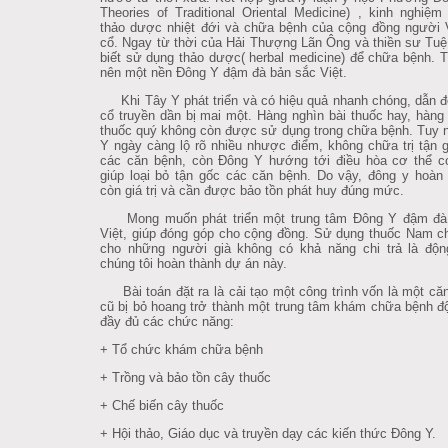
Theories of Traditional Oriental Medicine)
, kinh nghiệm
thảo dược nhiệt đới và chữa bệnh của cộng đồng người 
cổ. Ngay từ thời của Hải Thượng Lãn Ông và thiền sư Tuệ
biết sử dụng thảo dược( herbal medicine) để chữa bệnh. T
nên một nền Đông Y đậm đà bản sắc Việt.
Khi Tây Y phát triển và có hiệu quả nhanh chóng, dẫn 
cổ truyền dần bị mai một. Hàng nghìn bài thuốc hay, hàng 
thuốc quý không còn được sử dụng trong chữa bệnh. Tuy 
Y ngày càng lộ rõ nhiều nhược điểm, không chữa trị tận
các căn bệnh, còn Đông Y hướng tới điều hòa cơ thể c
giúp loại bỏ tận gốc các căn bệnh. Do vậy, đông y hoàn
còn giá trị và cần được bảo tồn phát huy đúng mức.
Mong muốn phát triển một trung tâm Đông Y đậm đà
Việt, giúp đóng góp cho cộng đồng. Sử dụng thuốc Nam 
cho những người già không có khả năng chi trả là độn
chúng tôi hoàn thành dự án này.
Bài toán đặt ra là cải tạo một công trình vốn là một căn
cũ bị bỏ hoang trở thành một trung tâm khám chữa bệnh đ
đầy đủ các chức năng:
+ Tổ chức khám chữa bệnh
+ Trồng và bảo tồn cây thuốc
+ Chế biến cây thuốc
+ Hội thảo, Giáo dục và truyền dạy các kiến thức Đông Y.