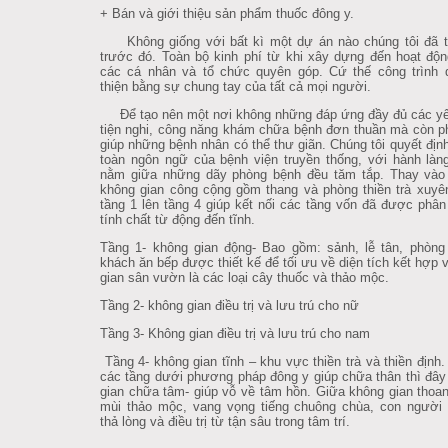
+ Bán và giới thiệu sản phẩm thuốc đông y.
Không giống với bất kì một dự án nào chúng tôi đã t
trước đó. Toàn bộ kinh phí từ khi xây dựng đến hoạt độ
các cá nhân và tổ chức quyên góp. Cứ thế công trình 
thiện bằng sự chung tay của tất cả mọi người.
Để tạo nên một nơi không những đáp ứng đầy đủ các yê
tiện nghi, công năng khám chữa bệnh đơn thuần mà còn ph
giúp những bệnh nhân có thể thư giãn. Chúng tôi quyết địn
toàn ngôn ngữ của bệnh viện truyền thống, với hành làn
nằm giữa những dãy phòng bệnh đều tăm tắp. Thay vào đ
không gian công cộng gồm thang và phòng thiền trà xuyê
tầng 1 lên tầng 4 giúp kết nối các tầng vốn đã được phân
tính chất từ động đến tĩnh.
Tầng 1- không gian động- Bao gồm: sảnh, lễ tân, phòng
khách ăn bếp được thiết kế để tối ưu về diện tích kết hợp 
gian sân vườn là các loại cây thuốc và thảo mộc.
Tầng 2- không gian điều trị và lưu trú cho nữ
Tầng 3- Không gian điều trị và lưu trú cho nam
Tầng 4- không gian tĩnh – khu vực thiền trà và thiền định
các tầng dưới phương pháp đông y giúp chữa thân thì đây
gian chữa tâm- giúp vỗ về tâm hồn. Giữa không gian thoa
mùi thảo mộc, vang vọng tiếng chuông chùa, con người
thả lòng và điều trị từ tận sâu trong tâm trí.