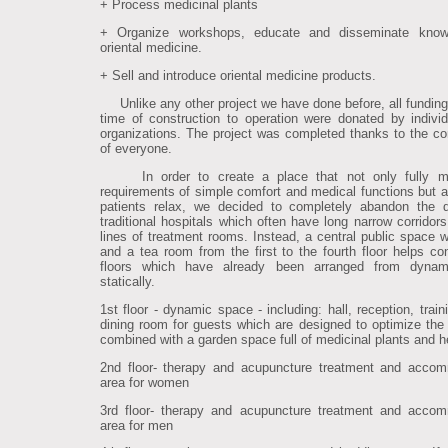
+ Process medicinal plants
+ Organize workshops, educate and disseminate know
oriental medicine.
+ Sell and introduce oriental medicine products.
Unlike any other project we have done before, all funding
time of construction to operation were donated by indivi
organizations. The project was completed thanks to the con
of everyone.
In order to create a place that not only fully m
requirements of simple comfort and medical functions but a
patients relax, we decided to completely abandon the 
traditional hospitals which often have long narrow corridor
lines of treatment rooms. Instead, a central public space wi
and a tea room from the first to the fourth floor helps co
floors which have already been arranged from dynami
statically.
1st floor - dynamic space - including: hall, reception, trai
dining room for guests which are designed to optimize the
combined with a garden space full of medicinal plants and h
2nd floor- therapy and acupuncture treatment and acco
area for women
3rd floor- therapy and acupuncture treatment and acco
area for men