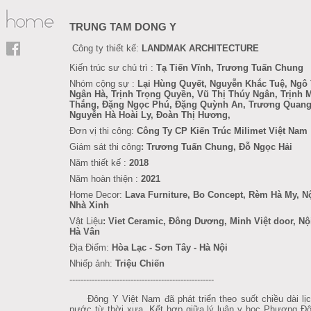
TRUNG TAM DONG Y
Công ty thiết kế:
LANDMAK ARCHITECTURE
Kiến trúc sư chủ trì :
Tạ Tiến Vĩnh, Trương Tuấn Chung
Nhóm cộng sự :
Lại Hùng Quyết, Nguyễn Khắc Tuệ, Ngô 
Ngân Hà, Trịnh Trọng Quyền, Vũ Thị Thúy Ngân, Trịnh 
Thắng, Đặng Ngọc Phú, Đặng Quỳnh An, Trương Quang
Nguyễn Hà Hoài Ly, Đoàn Thị Hương,
Đơn vị thi công:
Công Ty CP Kiến Trúc
Milimet Việt Nam
Giám sát thi công
: Trương Tuấn Chung, Đỗ Ngọc Hải
Năm thiết kế :
2018
Năm hoàn thiện :
2021
Home Decor:
Lava Furniture
, Bo Concept, Rèm Hà My, Nộ
Nhà Xinh
Vật Liệu
: Viet Ceramic, Đông Dương, Minh Việt door, Nộ
Hà Vân
Địa Điểm:
Hòa Lạc - Sơn Tây - Hà Nội
Nhiếp ảnh:
Triệu Chiến
----------------------------------------------------
Đông Y Việt Nam đã phát triển theo suốt chiều dài lịc
nước từ thời xưa. Kết hợp giữa lý luận y học Phương Đô