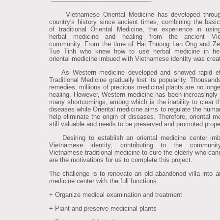
---------------------------------------------------
Vietnamese Oriental Medicine has developed throug
country's history since ancient times, combining the basic
of traditional Oriental Medicine, the experience in using
herbal medicine and healing from the ancient Vi
community. From the time of Hai Thuong Lan Ong and Ze
Tue Tinh who knew how to use herbal medicine in hea
oriental medicine imbued with Vietnamese identity was crea
As Western medicine developed and showed rapid eff
Traditional Medicine gradually lost its popularity. Thousand
remedies, millions of precious medicinal plants are no longe
healing. However, Western medicine has been increasingly 
many shortcomings, among which is the inability to clear th
diseases while Oriental medicine aims to regulate the huma
help eliminate the origin of diseases. Therefore, oriental m
still valuable and needs to be preserved and promoted prope
Desiring to establish an oriental medicine center imb
Vietnamese identity, contributing to the communit
Vietnamese traditional medicine to cure the elderly who cann
are the motivations for us to complete this project.
The challenge is to renovate an old abandoned villa into an
medicine center with the full functions:
+ Organize medical examination and treatment
+ Plant and preserve medicinal plants