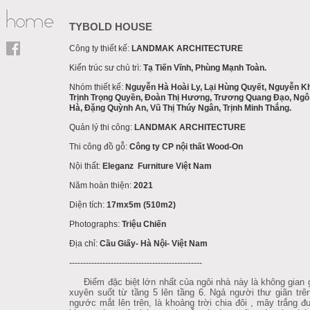
TYBOLD HOUSE
Công ty thiết kế:
LANDMAK ARCHITECTURE
Kiến trúc sư chủ trì:
Tạ Tiến Vĩnh, Phùng Mạnh Toàn.
Nhóm thiết kế:
Nguyễn Hà Hoài Ly, Lại Hùng Quyết, Nguyễn K
Trịnh Trọng Quyền, Đoàn Thị Hương, Trương Quang Đạo, Ngô
Hà, Đặng Quỳnh An, Vũ Thị Thúy Ngân, Trịnh Minh Thắng.
Quản lý thi công:
LANDMAK ARCHITECTURE
Thi công đồ gỗ:
Công ty CP nội thất Wood-On
Nội thất:
Eleganz Furniture Việt Nam
Năm hoàn thiện:
2021
Diện tích:
17mx5m (510m2)
Photographs:
Triệu Chiến
Địa chỉ:
Cầu Giấy- Hà Nội- Việt Nam
------------------------------------------------
Điểm đặc biệt lớn nhất của ngôi nhà này là không gian g
xuyên suốt từ tầng 5 lên tầng 6. Ngả người thư giãn trê
ngước mắt lên trên, là khoảng trời chia đôi , mây trắng 