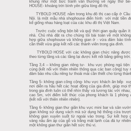
khung như một bức tranh vẫn thường vẽ ngày thơ b
HOUSE- khoảng trời bình yên giữa lòng đô thị.
TYBOLD HOUSE nằm trong khu đô thị cao cấp ở Cầu 
Nội. là một mẫu nhà shophouse điển hình với mặt tiền đ
kế giống nhau hàng loạt của các khu đô thị Việt Nam.
Trước cuộc sống bộn bề và quỹ thời gian quây quần ít 
nhà. Chủ nhà đặt ra cho chúng tôi bài toán về một không
hợp giữa shophouse và không gian ở - vừa đảm bảo tính
cần thiết vừa giúp kết nối các thành viên trong gia đình.
TYBOLD HOSE với các không gian chức năng được 
theo từng tầng.và các tầng lại được kết nối bằng giếng trời.
Tầng 3,4 – không gian riêng tư- khu vực phòng ngủ tiện
cúng (kết nối với thiên nhiên thông qua các ban công) tuy 
đảm bảo nhu cầu riêng tư thoải mái cần thiết cho từng thàn
Tầng 5- không gian công cộng- khu vực khách ăn bếp xu
nơi diễn ra hầu hết các hoạt động của gia đình, giúp mọi t
trong gia đình luôn có thể nhìn thấy và tương tác với nhau,
cao 5m, với điểm kết thúc của phong khách là 1 phòng 
(kết nối với thiên nhiên nhiên).
Tầng 6- không gian thư giãn khu vực mini bar và sân vườ
gian không sử dụng vách mà sử dụng hệ thống cửa trượt
không gian xuyên suốt từ ngoài vào trong. Sự kết hợp 
vàng nâu ấm áp của gỗ và trắng mát lạnh của đá tự nhiê
một không gian thư giãn hết sức thú vị.