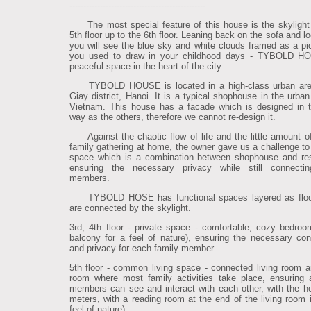
-------------------------------------------------
The most special feature of this house is the skylight
5th floor up to the 6th floor. Leaning back on the sofa and l
you will see the blue sky and white clouds framed as a pic
you used to draw in your childhood days - TYBOLD H
peaceful space in the heart of the city.
TYBOLD HOUSE is located in a high-class urban are
Giay district, Hanoi. It is a typical shophouse in the urban
Vietnam. This house has a facade which is designed in
way as the others, therefore we cannot re-design it.
Against the chaotic flow of life and the little amount of
family gathering at home, the owner gave us a challenge to
space which is a combination between shophouse and re
ensuring the necessary privacy while still connectin
members.
TYBOLD HOSE has functional spaces layered as floo
are connected by the skylight.
3rd, 4th floor - private space - comfortable, cozy bedroo
balcony for a feel of nature), ensuring the necessary co
and privacy for each family member.
5th floor - common living space - connected living room a
room where most family activities take place, ensuring a
members can see and interact with each other, with the he
meters, with a reading room at the end of the living room i
feel of nature).