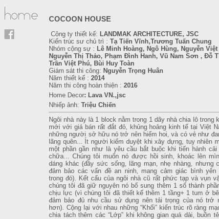
COCOON HOUSE
Công ty thiết kế:
LANDMAK ARCHITECTURE, JSC
Kiến trúc sư chủ trì :
Tạ Tiến Vĩnh,Trương Tuấn Chung
Nhóm cộng sự :
Lê Minh Hoàng, Ngô Hùng, Nguyễn Việt
Nguyễn Thị Thảo, Phạm Đình Hanh, Vũ Nam Sơn , Đỗ T
Trần Việt Phú, Bùi Huy Toàn
Giám sát thi công:
Nguyễn Trọng Huân
Năm thiết kế :
2014
Năm thi công hoàn thiện :
2016
Home Decor
:
Lava VN.,jsc
Nhiếp ảnh:
Triệu Chiến
Ngôi nhà này là 1 block nằm trong 1 dãy nhà chia lô trong k
mới với giá bán rất đắt đỏ, khủng hoảng kinh tế tại Việt 
những người sở hữu nó trở nên hiếm hoi, và có vẻ như đa
lãng quên... Ít người kiểm duyệt khi xây dựng, tuy nhiên m
một phần gần như là yêu cầu bắt buộc khi tiến hành cải
chữa... Chúng tôi muốn nó được hồi sinh, khoác lên mì
dáng khác (đầy sức sống, lãng mạn, nhẹ nhàng, nhưng c
đảm bảo các vấn đề an ninh, mang cảm giác bình yên 
trong đó). Kết cấu của ngôi nhà cũ rất phức tạp và vụn vặ
chúng tôi đã giữ nguyên nó bổ sung thêm 1 số thành phầ
chịu lực (vì chúng tôi đã thiết kế thêm 1 tầng+ 1 tum ở bê
đảm bảo đủ nhu cầu sử dụng nên tải trọng của nó trở 
hơn). Cộng lại với nhau những “Khối” kiến trúc rõ ràng mạ
chia tách thêm các “Lớp” khi không gian quá dài, buồn tẻ