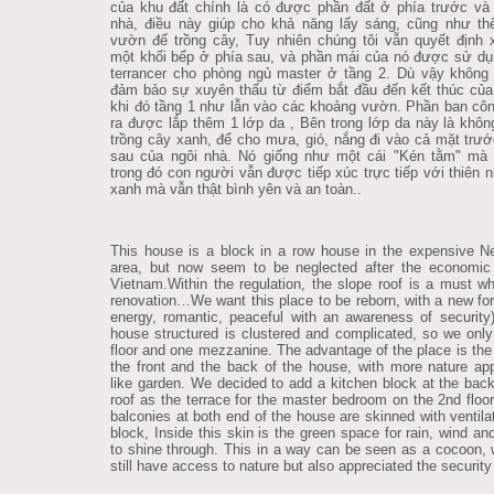
của khu đất chính là có được phần đất ở phía trước và
nhà, điều này giúp cho khả năng lấy sáng, cũng như t
vườn để trồng cây, Tuy nhiên chúng tôi vẫn quyết định
một khối bếp ở phía sau, và phần mái của nó được sử d
terrancer cho phòng ngủ master ở tầng 2. Dù vậy không
đảm bảo sự xuyên thấu từ điểm bắt đầu đến kết thúc của
khi đó tầng 1 như lẫn vào các khoảng vườn. Phần ban cô
ra được lắp thêm 1 lớp da , Bên trong lớp da này là khôn
trồng cây xanh, để cho mưa, gió, nắng đi vào cả mặt trư
sau của ngôi nhà. Nó giống như một cái "Kén tằm" mà 
trong đó con người vẫn được tiếp xúc trực tiếp với thiên n
xanh mà vẫn thật bình yên và an toàn..
This house is a block in a row house in the expensive 
area, but now seem to be neglected after the economic 
Vietnam.Within the regulation, the slope roof is a must w
renovation…We want this place to be reborn, with a new form
energy, romantic, peaceful with an awareness of security
house structured is clustered and complicated, so we onl
floor and one mezzanine. The advantage of the place is the
the front and the back of the house, with more nature ap
like garden.
We decided to add a kitchen block at the back
roof as the terrace for the master bedroom on the 2nd floor
balconies at both end of the house are skinned with ventilat
block, Inside this skin is the green space for rain, wind an
to shine through. This in a way can be seen as a cocoon,
still have access to nature but also appreciated the security 