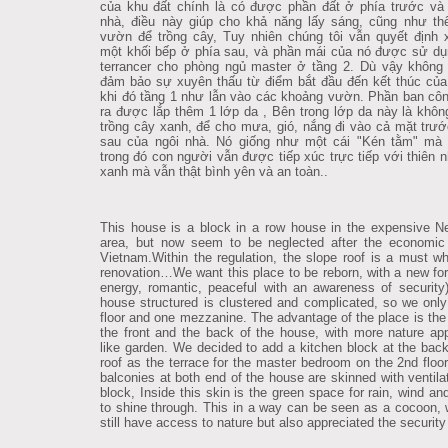
của khu đất chính là có được phần đất ở phía trước và
nhà, điều này giúp cho khả năng lấy sáng, cũng như t
vườn để trồng cây, Tuy nhiên chúng tôi vẫn quyết định
một khối bếp ở phía sau, và phần mái của nó được sử d
terrancer cho phòng ngủ master ở tầng 2. Dù vậy không
đảm bảo sự xuyên thấu từ điểm bắt đầu đến kết thúc của
khi đó tầng 1 như lẫn vào các khoảng vườn. Phần ban cô
ra được lắp thêm 1 lớp da , Bên trong lớp da này là khôn
trồng cây xanh, để cho mưa, gió, nắng đi vào cả mặt trư
sau của ngôi nhà. Nó giống như một cái "Kén tằm" mà 
trong đó con người vẫn được tiếp xúc trực tiếp với thiên n
xanh mà vẫn thật bình yên và an toàn..
This house is a block in a row house in the expensive 
area, but now seem to be neglected after the economic 
Vietnam.Within the regulation, the slope roof is a must w
renovation…We want this place to be reborn, with a new form
energy, romantic, peaceful with an awareness of security
house structured is clustered and complicated, so we onl
floor and one mezzanine. The advantage of the place is the
the front and the back of the house, with more nature ap
like garden.
We decided to add a kitchen block at the back
roof as the terrace for the master bedroom on the 2nd floor
balconies at both end of the house are skinned with ventilat
block, Inside this skin is the green space for rain, wind an
to shine through. This in a way can be seen as a cocoon,
still have access to nature but also appreciated the security 