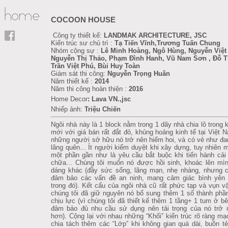
COCOON HOUSE
Công ty thiết kế:
LANDMAK ARCHITECTURE, JSC
Kiến trúc sư chủ trì :
Tạ Tiến Vĩnh,Trương Tuấn Chung
Nhóm cộng sự :
Lê Minh Hoàng, Ngô Hùng, Nguyễn Việt
Nguyễn Thị Thảo, Phạm Đình Hanh, Vũ Nam Sơn , Đỗ T
Trần Việt Phú, Bùi Huy Toàn
Giám sát thi công:
Nguyễn Trọng Huân
Năm thiết kế :
2014
Năm thi công hoàn thiện :
2016
Home Decor
:
Lava VN.,jsc
Nhiếp ảnh:
Triệu Chiến
Ngôi nhà này là 1 block nằm trong 1 dãy nhà chia lô trong k
mới với giá bán rất đắt đỏ, khủng hoảng kinh tế tại Việt 
những người sở hữu nó trở nên hiếm hoi, và có vẻ như đa
lãng quên... Ít người kiểm duyệt khi xây dựng, tuy nhiên m
một phần gần như là yêu cầu bắt buộc khi tiến hành cải
chữa... Chúng tôi muốn nó được hồi sinh, khoác lên mì
dáng khác (đầy sức sống, lãng mạn, nhẹ nhàng, nhưng c
đảm bảo các vấn đề an ninh, mang cảm giác bình yên 
trong đó). Kết cấu của ngôi nhà cũ rất phức tạp và vụn vặ
chúng tôi đã giữ nguyên nó bổ sung thêm 1 số thành phầ
chịu lực (vì chúng tôi đã thiết kế thêm 1 tầng+ 1 tum ở bê
đảm bảo đủ nhu cầu sử dụng nên tải trọng của nó trở 
hơn). Cộng lại với nhau những “Khối” kiến trúc rõ ràng mạ
chia tách thêm các “Lớp” khi không gian quá dài, buồn tẻ