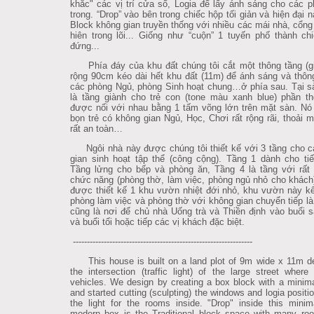
khắc" các vị trí cửa sổ, Logia để lấy ánh sáng cho các 
trong. “Drop” vào bên trong chiếc hộp tối giản và hiện đại n
Block không gian truyền thống với nhiều các mái nhà, cổng
hiên trong lõi... Giống như “cuộn” 1 tuyến phố thành ch
đứng...
Phía đáy của khu đất chúng tôi cắt một thông tầng (gi
rộng 90cm kéo dài hết khu đất (11m) để ánh sáng và thôn
các phòng Ngủ, phòng Sinh hoạt chung…ở phía sau. Tại s
là tầng giành cho trẻ con (tone màu xanh blue) phần t
được nối với nhau bằng 1 tấm võng lớn trên mặt sàn. Nó
bọn trẻ có không gian Ngủ, Học, Chơi rất rộng rãi, thoải 
rất an toàn…
Ngôi nhà này được chúng tôi thiết kế với 3 tầng cho c
gian sinh hoạt tập thể (công cộng). Tầng 1 dành cho ti
Tầng lửng cho bếp và phòng ăn, Tầng 4 là tầng với rất 
chức năng (phòng thờ, làm việc, phòng ngủ nhỏ cho khách
được thiết kế 1 khu vườn nhiệt đới nhỏ, khu vườn này kế
phòng làm việc và phòng thờ với không gian chuyển tiếp là
cũng là nơi để chủ nhà Uống trà và Thiền định vào buổi
và buổi tối hoặc tiếp các vị khách đặc biệt.
----------------------------------------------------------------
This house is built on a land plot of 9m wide x 11m d
the intersection (traffic light) of the large street wher
vehicles. We design by creating a box block with a minimal
and started cutting (sculpting) the windows and logia positi
the light for the rooms inside. "Drop" inside this minim
modern box is the Traditional block space with many roo