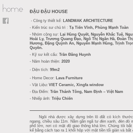
ĐẬU ĐẬU HOUSE
- Công ty thiết kế:
LANDMAK ARCHITECTURE
- Kiến trúc sư chủ trì :
Tạ Tiến Vĩnh, Phùng Mạnh Toàn
- Nhóm cộng sự:
Lại Hùng Quyết, Nguyễn Khắc Tuệ, Ngu
Hoài Ly,
Trương Quang Đạo,
Ngô Thị Ngân Hà, Đoàn Th
Hương, Đặng Quỳnh An, Nguyễn Mạnh Hùng, Trịnh Trọ
Quyền.
- Kỹ sư kết cấu
:
Trần Đăng Huynh
- Năm hoàn thiện:
2020
- Diện tích:
99m2
- Home Decor:
Lava Furniture
-
Vật Liệu
:
VIET Ceramic, Xingfa window
- Địa Điểm:
Trần Thánh Tông, Nam Định
– Việt Nam
- Nhiếp ảnh:
Triệu Chiến
Ngôi nhà được xây dựng trên lô đất có kích thướ
ngang, chiều sâu 11m. Nằm gần ngã tư đèn xanh, đèn đỏ 
phố lớn, nơi có mật độ giao thông khá lớn. Chúng tôi bắt 
kế bằng cách tạo ra 1 khối hộp với mặt tiền tối giản và bắt 