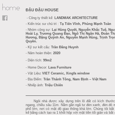
ĐẬU ĐẬU HOUSE
- Công ty thiết kế:
LANDMAK ARCHITECTURE
- Kiến trúc sư chủ trì :
Tạ Tiến Vĩnh, Phùng Mạnh Toàn
- Nhóm cộng sự:
Lại Hùng Quyết, Nguyễn Khắc Tuệ, Ngu
Hoài Ly,
Trương Quang Đạo,
Ngô Thị Ngân Hà, Đoàn Th
Hương, Đặng Quỳnh An, Nguyễn Mạnh Hùng, Trịnh Trọ
Quyền.
- Kỹ sư kết cấu
:
Trần Đăng Huynh
- Năm hoàn thiện:
2020
- Diện tích:
99m2
- Home Decor:
Lava Furniture
-
Vật Liệu
:
VIET Ceramic, Xingfa window
- Địa Điểm:
Trần Thánh Tông, Nam Định
– Việt Nam
- Nhiếp ảnh:
Triệu Chiến
Ngôi nhà được xây dựng trên lô đất có kích thướ
ngang, chiều sâu 11m. Nằm gần ngã tư đèn xanh, đèn đỏ 
phố lớn, nơi có mật độ giao thông khá lớn. Chúng tôi bắt 
kế bằng cách tạo ra 1 khối hộp với mặt tiền tối giản và bắt 