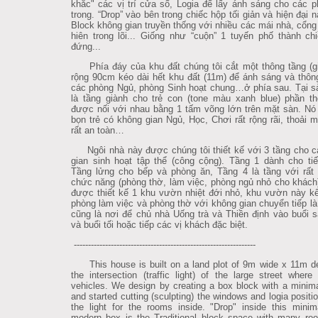
khắc" các vị trí cửa sổ, Logia để lấy ánh sáng cho các 
trong. “Drop” vào bên trong chiếc hộp tối giản và hiện đại n
Block không gian truyền thống với nhiều các mái nhà, cổng
hiên trong lõi... Giống như “cuộn” 1 tuyến phố thành ch
đứng...
Phía đáy của khu đất chúng tôi cắt một thông tầng (gi
rộng 90cm kéo dài hết khu đất (11m) để ánh sáng và thôn
các phòng Ngủ, phòng Sinh hoạt chung…ở phía sau. Tại s
là tầng giành cho trẻ con (tone màu xanh blue) phần t
được nối với nhau bằng 1 tấm võng lớn trên mặt sàn. Nó
bọn trẻ có không gian Ngủ, Học, Chơi rất rộng rãi, thoải 
rất an toàn…
Ngôi nhà này được chúng tôi thiết kế với 3 tầng cho c
gian sinh hoạt tập thể (công cộng). Tầng 1 dành cho ti
Tầng lửng cho bếp và phòng ăn, Tầng 4 là tầng với rất 
chức năng (phòng thờ, làm việc, phòng ngủ nhỏ cho khách
được thiết kế 1 khu vườn nhiệt đới nhỏ, khu vườn này kế
phòng làm việc và phòng thờ với không gian chuyển tiếp là
cũng là nơi để chủ nhà Uống trà và Thiền định vào buổi
và buổi tối hoặc tiếp các vị khách đặc biệt.
----------------------------------------------------------------
This house is built on a land plot of 9m wide x 11m d
the intersection (traffic light) of the large street wher
vehicles. We design by creating a box block with a minimal
and started cutting (sculpting) the windows and logia positi
the light for the rooms inside. "Drop" inside this minim
modern box is the Traditional block space with many roo