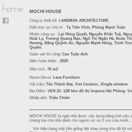
MOCHI HOUSE
Công ty thiết kế:
LANDMAK ARCHITECTURE
Kiến trúc sư chủ trì :
Tạ Tiến Vĩnh, Phùng Mạnh Toàn
Nhóm cộng sự :
Lại Hùng Quyết, Nguyễn Khắc Tuệ, Ngu
Hoài Ly,
Trương Quang Đạo,
Ngô Thị Ngân Hà, Đoàn Th
Hương, Đặng Quỳnh An, Nguyễn Mạnh Hùng, Trịnh Trọ
Quyền.
Giám sát thi công
: Cao Tuấn Anh
Năm hoàn thiện :
2020
Diện tích:
76 m2
Home Decor:
Lava Furniture
Vật Liệu
:
Tân Thành Đạt
, Viet Ceramic, Xingfa window
Địa Điểm:
VEN 22- 12B khu đô thị Imperia Hải Phòng
- V
Nhiếp ảnh:
Triệu Chiến
MOCHI HOUSE là ngôi nhà được xây dựng bằng tình yêu 
chàng trai chủ nhà dành cho người vợ và 3 con của mình…
Với hiện trạng mặt tiền giống hệt nhau trong khu đô thị m