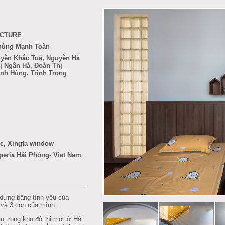
ECTURE
Phùng Mạnh Toàn
uyễn Khắc Tuệ, Nguyễn Hà
ị Ngân Hà, Đoàn Thị
h Hùng, Trịnh Trọng
ic, Xingfa window
peria Hải Phòng
- Viet Nam
ựng bằng tình yêu của
ợ và 3 con của mình…
u trong khu đô thị mới ở Hải