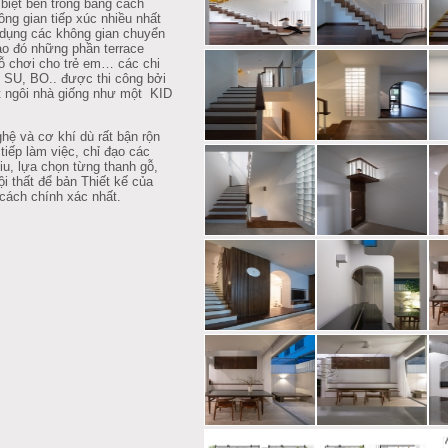
biệt bên trong bằng cách
ông gian tiếp xúc nhiều nhất
n dụng các không gian chuyển
vào đó những phần terrace
ỗ chơi cho trẻ em… các chi
, SU, BO.. được thi công bởi
 ngôi nhà giống như một KID
ệ và cơ khí dù rất bận rộn
tiếp làm việc, chỉ đạo các
niu, lựa chọn từng thanh gỗ,
 thất để bản Thiết kế của
cách chính xác nhất.