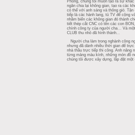
Phòng, chúng tôi muốn tạo ra sự khác 
ngăn chia lại không gian, tạo ra các kh
có thể với anh sáng và thông gió. Tậ
tiếp là các hành lang, tủ TV để cộng 
nhằm biến các không gian đó thành ch
tiết thép cắt CNC có tên các con BON
chính công ty của người cha… Và một
CLUB thu nhỏ đã hình thành...
Người cha làm trong nghành công ngh
nhưng đã dành nhiều thời gian để trực 
nhà thầu trực tiếp thi công. Anh nâng 
từng mảng màu kính, những món đồ nội
chúng tôi được xây dựng, lắp đặt một 