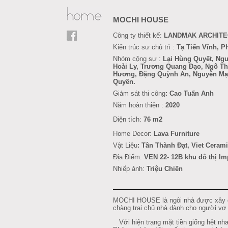
MOCHI HOUSE
Công ty thiết kế:
LANDMAK ARCHIT
Kiến trúc sư chủ trì :
Tạ Tiến Vĩnh, 
Nhóm cộng sự :
Lại Hùng Quyết, Ng
Hoài Ly,
Trương Quang Đạo,
Ngô Th
Hương, Đặng Quỳnh An, Nguyễn Mạn
Quyền.
Giám sát thi công
: Cao Tuấn Anh
Năm hoàn thiện :
2020
Diện tích:
76 m2
Home Decor:
Lava Furniture
Vật Liệu
:
Tân Thành Đạt
, Viet Ceram
Địa Điểm:
VEN 22- 12B khu đô thị Im
Nhiếp ảnh:
Triệu Chiến
MOCHI HOUSE là ngôi nhà được xây d
chàng trai chủ nhà dành cho người v
Với hiện trạng mặt tiền giống hệt nha