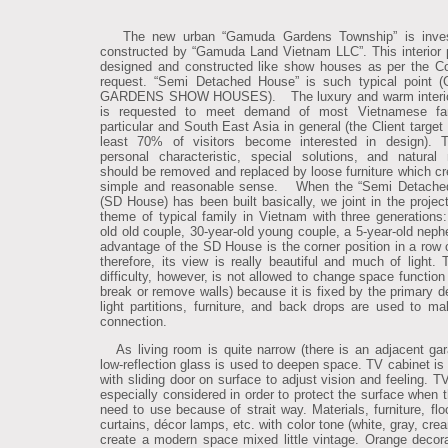
The new urban “Gamuda Gardens Township” is inve
constructed by “Gamuda Land Vietnam LLC”. This interior p
designed and constructed like show houses as per the 
request. “Semi Detached House” is such typical point
GARDENS SHOW HOUSES).
The luxury and warm interi
is requested to meet demand of most Vietnamese fam
particular and South East Asia in general (the Client target 
least 70% of visitors become interested in design). T
personal characteristic, special solutions, and natural 
should be removed and replaced by loose furniture which cr
simple and reasonable sense.
When the “Semi Detache
(SD House) has been built basically, we joint in the project
theme of typical family in Vietnam with three generations:
old old couple, 30-year-old young couple, a 5-year-old nep
advantage of the SD House is the corner position in a row 
therefore, its view is really beautiful and much of light. 
difficulty, however, is not allowed to change space function
break or remove walls) because it is fixed by the primary d
light partitions, furniture, and back drops are used to ma
connection.
As living room is quite narrow (there is an adjacent gar
low-reflection glass is used to deepen space. TV cabinet is
with sliding door on surface to adjust vision and feeling. T
especially considered in order to protect the surface when t
need to use because of strait way.
Materials, furniture, flo
curtains, décor lamps, etc. with color tone (white, gray, cr
create a modern space mixed little vintage. Orange decora