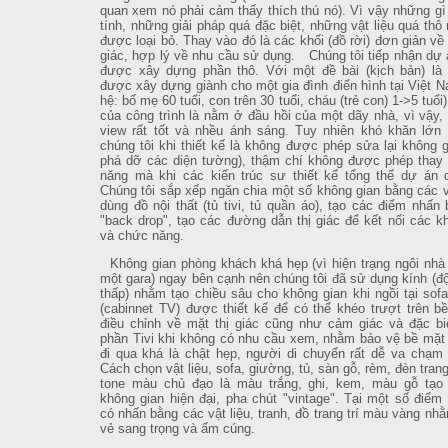
quan xem nó phải cảm thấy thích thú nó). Vì vậy những gì 
tính, những giải pháp quá đặc biệt, những vật liệu quá thô
được loại bỏ. Thay vào đó là các khối (đồ rời) đơn giản v
giác, hợp lý về nhu cầu sử dụng. Chúng tôi tiếp nhận dự 
được xây dựng phần thô. Với một đề bài (kịch bản) là 
được xây dựng giành cho một gia đình điển hình tại Việt N
hệ: bố mẹ 60 tuổi, con trên 30 tuổi, cháu (trẻ con) 1->5 tuổi
của công trình là nằm ở đầu hồi của một dãy nhà, vì vậy,
view rất tốt và nhều ánh sáng. Tuy nhiên khó khăn lớn
chúng tôi khi thiết kế là không được phép sửa lại không g
phá dỡ các diện tường), thậm chí không được phép thay
năng mà khi các kiến trúc sư thiết kế tổng thể dự án 
Chúng tôi sắp xếp ngăn chia một số không gian bằng các 
dùng đồ nội thất (tủ tivi, tủ quần áo), tạo các điểm nhấn
"back drop", tạo các đường dẫn thị giác để kết nối các k
và chức năng.
Không gian phòng khách khá hẹp (vì hiện trạng ngôi nhà 
một gara) ngay bên cạnh nên chúng tôi đã sử dụng kính (đ
thấp) nhằm tạo chiều sâu cho không gian khi ngồi tại sofa
(cabinnet TV) được thiết kế để có thể khéo trượt trên b
điều chỉnh về mặt thị giác cũng như cảm giác và đặc bi
phần Tivi khi không có nhu cầu xem, nhằm bảo vệ bề mặt ti
đi qua khá là chật hẹp, người di chuyển rất dễ va chạm 
Cách chọn vật liệu, sofa, giường, tủ, sàn gỗ, rèm, đèn trang 
tone màu chủ đạo là màu trắng, ghi, kem, màu gỗ tạo
không gian hiện đại, pha chút "vintage". Tại một số điểm 
có nhấn bằng các vật liệu, tranh, đồ trang trí màu vàng nhằ
vẻ sang trọng và ấm cúng.