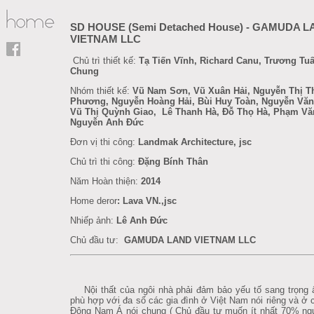
SD HOUSE (Semi Detached House) - GAMUDA 
VIETNAM LLC
Chủ trì thiết kế:
Tạ Tiến Vĩnh, Richard Canu, Trương Tu
Chung
Nhóm thiết kế:
Vũ Nam Sơn, Vũ Xuân Hải, Nguyễn Thị T
Phương, Nguyễn Hoàng Hải, Bùi Huy Toàn, Nguyễn Văn
Vũ Thị Quỳnh Giao, Lê Thanh Hà, Đỗ Thọ Hà, Phạm Vă
Nguyễn Anh Đức
Đơn vị thi công:
Landmak Architecture, jsc
Chủ trì thi công:
Đặng Bính Thân
Năm Hoàn thiện:
2014
Home deror
:
Lava VN.,jsc
Nhiếp ảnh:
Lê Anh Đức
Chủ đầu tư:
GAMUDA LAND VIETNAM LLC
Nội thất của ngôi nhà phải đảm bảo yếu tố sang trọng
phù hợp với đa số các gia đình ở Việt Nam nói riêng và ở
Đông Nam Á nói chung ( Chủ đầu tư muốn ít nhất 70% ng