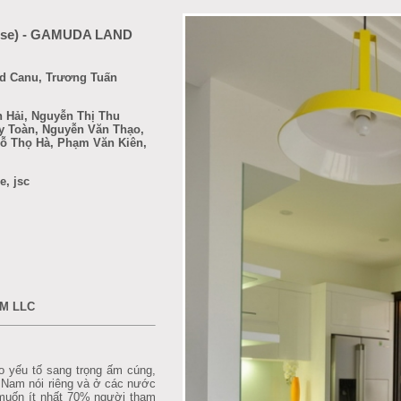
use) - GAMUDA LAND
rd Canu, Trương Tuấn
 Hải, Nguyễn Thị Thu
y Toàn, Nguyễn Văn Thạo,
Đỗ Thọ Hà, Phạm Văn Kiên,
, jsc
M LLC
 yếu tố sang trọng ấm cúng,
t Nam nói riêng và ở các nước
muốn ít nhất 70% người tham