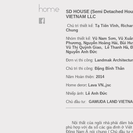
SD HOUSE (Semi Detached Ho
VIETNAM LLC
Chủ trì thiết kế:
Tạ Tiến Vĩnh, Richa
Chung
Nhóm thiết kế:
Vũ Nam Sơn, Vũ Xuân
Phương, Nguyễn Hoàng Hải, Bùi Hu
Vũ Thị Quỳnh Giao, Lê Thanh Hà, 
Nguyễn Anh Đức
Đơn vị thi công:
Landmak Architecture
Chủ trì thi công:
Đặng Bính Thân
Năm Hoàn thiện:
2014
Home deror
:
Lava VN.,jsc
Nhiếp ảnh:
Lê Anh Đức
Chủ đầu tư:
GAMUDA LAND VIETNA
Nội thất của ngôi nhà phải đảm bảo
phù hợp với đa số các gia đình ở Việ
Đông Nam Á nói chung ( Chủ đầu tư 