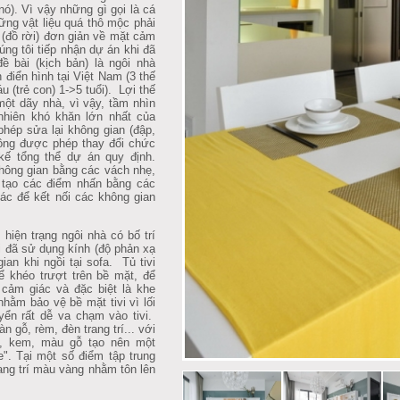
ó). Vì vậy những gì gọi là cá
hững vật liệu quá thô mộc phải
 (đồ rời) đơn giản về mặt cảm
ng tôi tiếp nhận dự án khi đã
 bài (kịch bản) là ngôi nhà
điển hình tại Việt Nam (3 thế
u (trẻ con) 1->5 tuổi). Lợi thế
một dãy nhà, vì vậy, tầm nhìn
nhiên khó khăn lớn nhất của
phép sửa lại không gian (đập,
ông được phép thay đổi chức
kế tổng thể dự án quy định.
hông gian bằng các vách nhẹ,
), tạo các điểm nhấn bằng các
iác để kết nối các không gian
iện trạng ngôi nhà có bố trí
i đã sử dụng kính (độ phản xạ
an khi ngồi tại sofa. Tủ tivi
ể khéo trượt trên bề mặt, để
 cảm giác và đặc biệt là khe
hằm bảo vệ bề mặt tivi vì lối
yển rất dễ va chạm vào tivi.
n gỗ, rèm, đèn trang trí... với
i, kem, màu gỗ tạo nên một
e". Tại một số điểm tập trung
rang trí màu vàng nhằm tôn lên