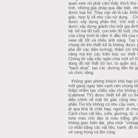
quan xem nó phải cảm thấy thích thú n
tính, những giải pháp quá đặc biệt, n
được loại bỏ. Thay vào đó là các khối
giác, hợp lý về nhu cầu sử dụng. Chú
được xây dựng phần thô. Với một đề
được xây dựng giành cho một gia đình 
hệ: bố mẹ 60 tuổi, con trên 30 tuổi, chá
của công trình là nằm ở đầu hồi của 
view rất tốt và nhều ánh sáng. Tuy 
chúng tôi khi thiết kế là không được 
phá dỡ các diện tường), thậm chí kh
năng mà khi các kiến trúc sư thiết 
Chúng tôi sắp xếp ngăn chia một số k
dùng đồ nội thất (tủ tivi, tủ quần áo
"back drop", tạo các đường dẫn thị g
và chức năng.
Không gian phòng khách khá hẹp (vì h
một gara) ngay bên cạnh nên chúng tô
thấp) nhằm tạo chiều sâu cho không gi
(cabinnet TV) được thiết kế để có th
điều chỉnh về mặt thị giác cũng như
phần Tivi khi không có nhu cầu xem, n
đi qua khá là chật hẹp, người di chu
Cách chọn vật liệu, sofa, giường, tủ, sà
tone màu chủ đạo là màu trắng, gh
không gian hiện đại, pha chút "vintag
có nhấn bằng các vật liệu, tranh, đồ t
vẻ sang trọng và ấm cúng.