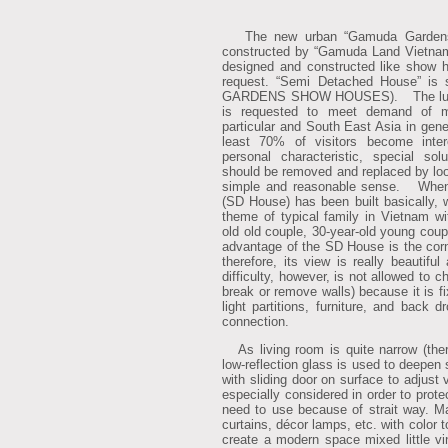
The new urban “Gamuda Gardens T
constructed by “Gamuda Land Vietnam L
designed and constructed like show 
request. “Semi Detached House” is
GARDENS SHOW HOUSES).
The lux
is requested to meet demand of m
particular and South East Asia in genera
least 70% of visitors become intere
personal characteristic, special sol
should be removed and replaced by loo
simple and reasonable sense.
When 
(SD House) has been built basically, w
theme of typical family in Vietnam wi
old old couple, 30-year-old young cou
advantage of the SD House is the corn
therefore, its view is really beautifu
difficulty, however, is not allowed to
break or remove walls) because it is f
light partitions, furniture, and back
connection.
As living room is quite narrow (ther
low-reflection glass is used to deepen
with sliding door on surface to adjust 
especially considered in order to prot
need to use because of strait way.
Mat
curtains, décor lamps, etc. with color 
create a modern space mixed little vi