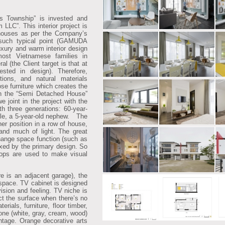
ownship” is invested and
LC”. This interior project is
houses as per the Company’s
 such typical point (GAMUDA
ury and warm interior design
ost Vietnamese families in
l (the Client target is that at
sted in design). Therefore,
utions, and natural materials
se furniture which creates the
the “Semi Detached House”
e joint in the project with the
th three generations: 60-year-
ple, a 5-year-old nephew.
The
er position in a row of house,
l and much of light. The great
 change space function (such as
ixed by the primary design. So
 drops are used to make visual
e is an adjacent garage), the
 space. TV cabinet is designed
vision and feeling. TV niche is
ect the surface when there’s no
erials, furniture, floor timber,
tone (white, gray, cream, wood)
ntage. Orange decorative arts