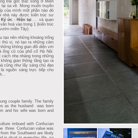
àng trai gốc Bắc sống ở Miền
 lại ùa về. Mong muốn truyền
iếp của mình một phần nào đó
i nhà này được kiến trúc sư
a
Ký ức
-
Hiện tại
..... và quan
 văn hoá vào trong 1 (kiến trúc
 vườn miền Tây).
u tạo nên những khoảng trống
t thú vị, nó tạo ra những cảm
 những không gian đối diện với
à ống cũ của phố cổ Hà Nội.
 cách nhẹ nhàng trong những
 không gian thông tầng tạo ra
hà cũng như lấy sáng chủ đạo
là nguồn sáng trực tiếp cho
h...
ng couple family. The family
tures as the husband was born
am and his wife was born and
ulture imbued with Confucian
f the three Confucian value was
e from the Southwest are likely
d in ritual in everyday life, so