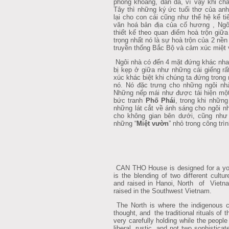
phóng khoáng, dân dã, vì vậy khi ch
Tây thì những ký ức tuổi thơ của anh
lại cho con cái cũng như thế hệ kế t
văn hoá bản địa của cố hương , Ngô
thiết kế theo quan điểm hoà trộn giữ
trọng nhất nó là sự hoà trộn của 2 nền
truyền thống Bắc Bộ và cảm xúc miệt
Ngôi nhà có đến 4 mặt đứng khác nha
bị kẹp ở giữa như những cái giếng rấ
xúc khác biệt khi chúng ta đứng trong
nó. Nó đặc trưng cho những ngôi nh
Những nếp mái như được tái hiện một
bức tranh
Phố Phái
, trong khi những
những lát cắt về ánh sáng cho ngôi n
cho không gian bên dưới, cũng như 
những “
Miệt vườn
” nhỏ trong công trìn
CAN THO House is designed for a you
is the blending of two different cul
and raised in Hanoi, North of Vietn
raised in the Southwest Vietnam.
The North is where the indigenous c
thought, and the traditional rituals o
very carefully holding while the peopl
liberal, rustic, and not two sophisticate