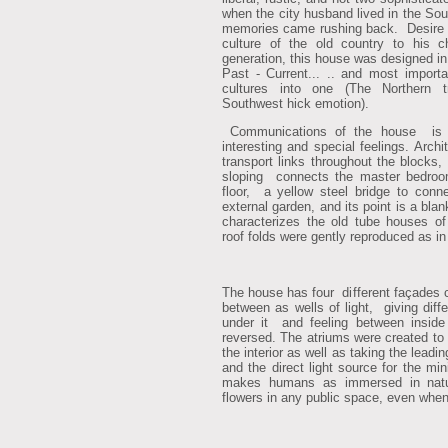
when the city husband lived in the Sou
memories came rushing back. Desire t
culture of the old country to his c
generation, this house was designed i
Past - Current... .. and most importa
cultures into one (The Northern t
Southwest hick emotion).
Communications of the house is v
interesting and special feelings. Arch
transport links throughout the blocks
sloping connects the master bedro
floor, a yellow steel bridge to con
external garden, and its point is a blan
characterizes the old tube houses of
roof folds were gently reproduced as in
The house has four different façades 
between as wells of light, giving dif
under it and feeling between inside
reversed. The atriums were created to p
the interior as well as taking the leadin
and the direct light source for the mi
makes humans as immersed in natur
flowers in any public space, even whe