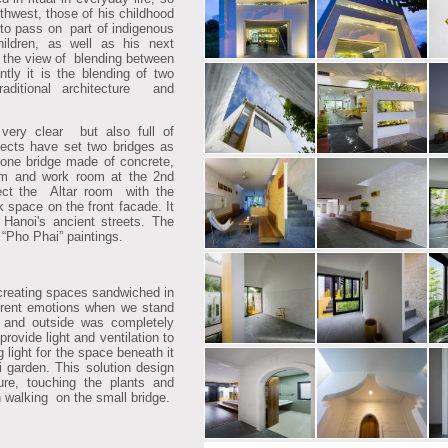
thwest, those of his childhood
o pass on part of indigenous
hildren, as well as his next
n the view of blending between
ntly it is the blending of two
raditional architecture and
ery clear but also full of
itects have set two bridges as
, one bridge made of concrete,
om and work room at the 2nd
nect the Altar room with the
k space on the front facade. It
 Hanoi's ancient streets. The
 “Pho Phai” paintings.
creating spaces sandwiched in
ferent emotions when we stand
 and outside was completely
rovide light and ventilation to
g light for the space beneath it
ni garden. This solution design
e, touching the plants and
n walking on the small bridge.