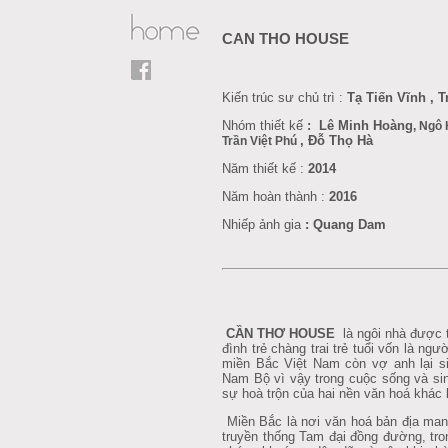
CAN THO HOUSE
Kiến trúc sư chủ trì :
Tạ Tiến Vĩnh ,
Nhóm thiết kế
: Lê Minh Hoàng
, Ngô
,
Đỗ Thọ Hà
Trần Việt Phú
Năm thiết kế :
2014
Năm hoàn thành :
2016
Nhiếp ảnh gia
: Quang Dam
CẦN THƠ HOUSE
là
ngôi nhà được t
đình trẻ chàng trai trẻ tuổi vốn là ngư
miền Bắc Việt Nam còn vợ anh lại si
Nam Bộ vì vậy trong cuộc sống và sin
sự hoà trộn của hai nền văn hoá khác bi
Miền Bắc là nơi văn hoá bản địa man
truyền thống Tam đại đồng đường, tro