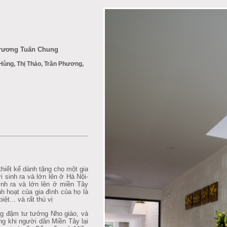
 Trương Tuấn Chung
 Hùng, Thị Thảo, Trần Phương,
hiết kế dành tặng chọ một gia
ời sinh ra và lớn lên ở Hà Nội-
nh ra và lớn lên ở miền Tây
h hoạt của gia đình của họ là
ệt... và rất thú vị
g đậm tư tưởng Nho giáo, và
ng khi người dân Miền Tây lại