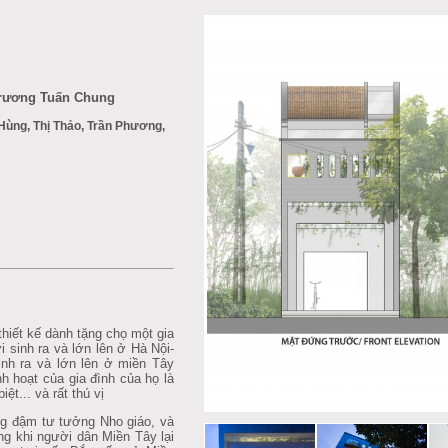
 Trương Tuấn Chung
 Hùng, Thị Thảo, Trần Phương,
hiết kế dành tặng chọ một gia
ời sinh ra và lớn lên ở Hà Nội-
nh ra và lớn lên ở miền Tây
h hoạt của gia đình của họ là
ệt... và rất thú vị
g đậm tư tưởng Nho giáo, và
ng khi người dân Miền Tây lại