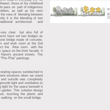
thwest, those of his childhood
o pass on part of indigenous
hildren, as well as his next
n the view of blending between
ntly it is the blending of two
raditional architecture and
ery clear but also full of
itects have set two bridges as
, one bridge made of concrete,
om and work room at the 2nd
nect the Altar room with the
k space on the front facade. It
 Hanoi's ancient streets. The
 “Pho Phai” paintings.
creating spaces sandwiched in
ferent emotions when we stand
 and outside was completely
rovide light and ventilation to
g light for the space beneath it
ni garden. This solution design
e, touching the plants and
n walking on the small bridge.