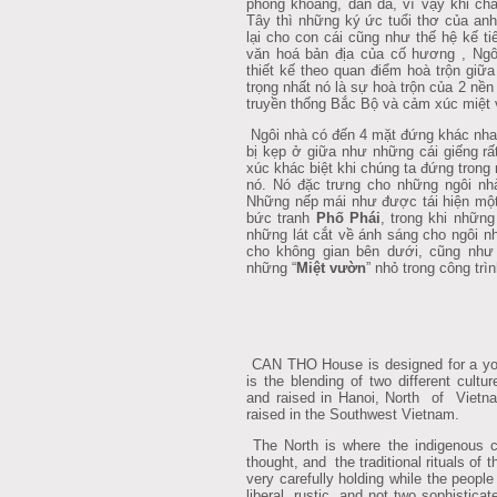
phóng khoáng, dân dã, vì vậy khi ch
Tây thì những ký ức tuổi thơ của anh
lại cho con cái cũng như thế hệ kế t
văn hoá bản địa của cố hương , Ngô
thiết kế theo quan điểm hoà trộn giữ
trọng nhất nó là sự hoà trộn của 2 nền
truyền thống Bắc Bộ và cảm xúc miệt
Ngôi nhà có đến 4 mặt đứng khác nha
bị kẹp ở giữa như những cái giếng rấ
xúc khác biệt khi chúng ta đứng trong
nó. Nó đặc trưng cho những ngôi nh
Những nếp mái như được tái hiện một
bức tranh
Phố Phái
, trong khi những
những lát cắt về ánh sáng cho ngôi n
cho không gian bên dưới, cũng như 
những “
Miệt vườn
” nhỏ trong công trìn
CAN THO House is designed for a you
is the blending of two different cul
and raised in Hanoi, North of Vietn
raised in the Southwest Vietnam.
The North is where the indigenous c
thought, and the traditional rituals o
very carefully holding while the peopl
liberal, rustic, and not two sophisticate