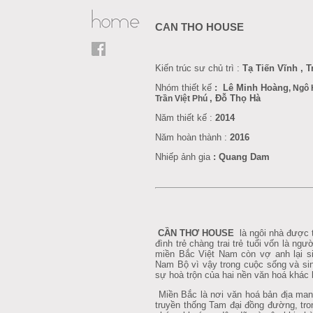
CAN THO HOUSE
Kiến trúc sư chủ trì :
Tạ Tiến Vĩnh ,
Nhóm thiết kế
: Lê Minh Hoàng
, Ngô
,
Đỗ Thọ Hà
Trần Việt Phú
Năm thiết kế :
2014
Năm hoàn thành :
2016
Nhiếp ảnh gia
: Quang Dam
CẦN THƠ HOUSE
là
ngôi nhà được t
đình trẻ chàng trai trẻ tuổi vốn là ngư
miền Bắc Việt Nam còn vợ anh lại si
Nam Bộ vì vậy trong cuộc sống và sin
sự hoà trộn của hai nền văn hoá khác bi
Miền Bắc là nơi văn hoá bản địa man
truyền thống Tam đại đồng đường, tro