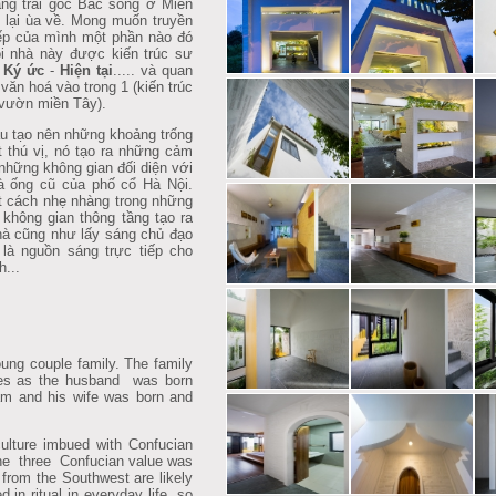
àng trai gốc Bắc sống ở Miền
 lại ùa về. Mong muốn truyền
iếp của mình một phần nào đó
i nhà này được kiến trúc sư
a
Ký ức
-
Hiện tại
..... và quan
 văn hoá vào trong 1 (kiến trúc
 vườn miền Tây).
u tạo nên những khoảng trống
t thú vị, nó tạo ra những cảm
 những không gian đối diện với
à ống cũ của phố cổ Hà Nội.
 cách nhẹ nhàng trong những
 không gian thông tầng tạo ra
hà cũng như lấy sáng chủ đạo
là nguồn sáng trực tiếp cho
h...
ng couple family. The family
tures as the husband was born
am and his wife was born and
ulture imbued with Confucian
f the three Confucian value was
e from the Southwest are likely
d in ritual in everyday life, so