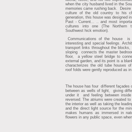
when the city husband lived in the Sou
memories came rushing back. Desire t
culture of the old country to his c
generation, this house was designed i
Past - Current... .. and most importa
cultures into one (The Northern t
Southwest hick emotion).
Communications of the house is v
interesting and special feelings. Arch
transport links throughout the blocks
sloping connects the master bedro
floor, a yellow steel bridge to con
external garden, and its point is a blan
characterizes the old tube houses of
roof folds were gently reproduced as in
The house has four different façades 
between as wells of light, giving dif
under it and feeling between inside
reversed. The atriums were created to p
the interior as well as taking the leadin
and the direct light source for the mi
makes humans as immersed in natur
flowers in any public space, even whe