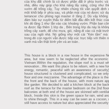
của khu đất chính là có được phần đất ở phía trước và
nhà, điều này giúp cho khả năng lấy sáng, cũng như t
vườn để trồng cây, Tuy nhiên chúng tôi vẫn quyết định
một khối bếp ở phía sau, và phần mái của nó được sử d
terrancer cho phòng ngủ master ở tầng 2. Dù vậy không
đảm bảo sự xuyên thấu từ điểm bắt đầu đến kết thúc của
khi đó tầng 1 như lẫn vào các khoảng vườn. Phần ban cô
ra được lắp thêm 1 lớp da , Bên trong lớp da này là khôn
trồng cây xanh, để cho mưa, gió, nắng đi vào cả mặt trư
sau của ngôi nhà. Nó giống như một cái "Kén tằm" mà 
trong đó con người vẫn được tiếp xúc trực tiếp với thiên n
xanh mà vẫn thật bình yên và an toàn..
This house is a block in a row house in the expensive 
area, but now seem to be neglected after the economic 
Vietnam.Within the regulation, the slope roof is a must w
renovation…We want this place to be reborn, with a new form
energy, romantic, peaceful with an awareness of security
house structured is clustered and complicated, so we onl
floor and one mezzanine. The advantage of the place is the
the front and the back of the house, with more nature ap
like garden.
We decided to add a kitchen block at the back
roof as the terrace for the master bedroom on the 2nd floor
balconies at both end of the house are skinned with ventilat
block, Inside this skin is the green space for rain, wind an
to shine through. This in a way can be seen as a cocoon,
still have access to nature but also appreciated the security 