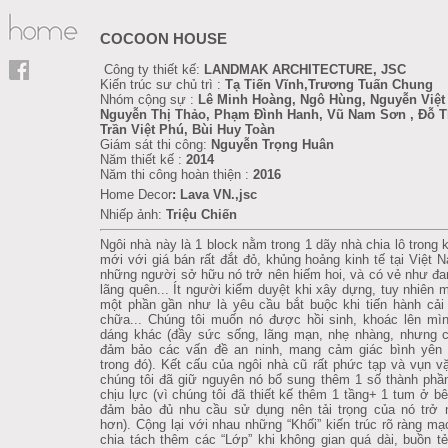
COCOON HOUSE
Công ty thiết kế:
LANDMAK ARCHITECTURE, JSC
Kiến trúc sư chủ trì :
Tạ Tiến Vĩnh,Trương Tuấn Chung
Nhóm cộng sự :
Lê Minh Hoàng, Ngô Hùng, Nguyễn Việt
Nguyễn Thị Thảo, Phạm Đình Hanh, Vũ Nam Sơn , Đỗ T
Trần Việt Phú, Bùi Huy Toàn
Giám sát thi công:
Nguyễn Trọng Huân
Năm thiết kế :
2014
Năm thi công hoàn thiện :
2016
Home Decor
:
Lava VN.,jsc
Nhiếp ảnh:
Triệu Chiến
Ngôi nhà này là 1 block nằm trong 1 dãy nhà chia lô trong k
mới với giá bán rất đắt đỏ, khủng hoảng kinh tế tại Việt 
những người sở hữu nó trở nên hiếm hoi, và có vẻ như đa
lãng quên... Ít người kiểm duyệt khi xây dựng, tuy nhiên m
một phần gần như là yêu cầu bắt buộc khi tiến hành cải
chữa... Chúng tôi muốn nó được hồi sinh, khoác lên mì
dáng khác (đầy sức sống, lãng mạn, nhẹ nhàng, nhưng c
đảm bảo các vấn đề an ninh, mang cảm giác bình yên 
trong đó). Kết cấu của ngôi nhà cũ rất phức tạp và vụn vặ
chúng tôi đã giữ nguyên nó bổ sung thêm 1 số thành phầ
chịu lực (vì chúng tôi đã thiết kế thêm 1 tầng+ 1 tum ở bê
đảm bảo đủ nhu cầu sử dụng nên tải trọng của nó trở 
hơn). Cộng lại với nhau những “Khối” kiến trúc rõ ràng mạ
chia tách thêm các “Lớp” khi không gian quá dài, buồn tẻ