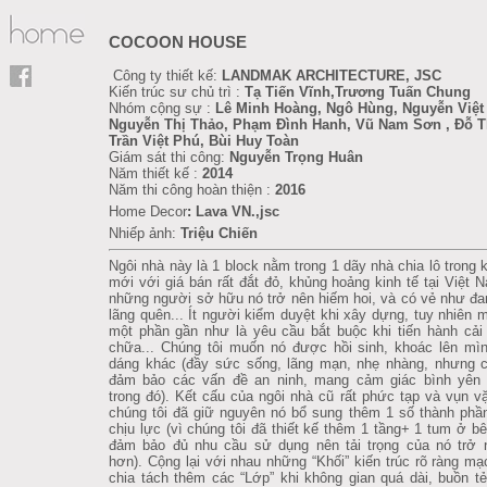
COCOON HOUSE
Công ty thiết kế:
LANDMAK ARCHITECTURE, JSC
Kiến trúc sư chủ trì :
Tạ Tiến Vĩnh,Trương Tuấn Chung
Nhóm cộng sự :
Lê Minh Hoàng, Ngô Hùng, Nguyễn Việt
Nguyễn Thị Thảo, Phạm Đình Hanh, Vũ Nam Sơn , Đỗ T
Trần Việt Phú, Bùi Huy Toàn
Giám sát thi công:
Nguyễn Trọng Huân
Năm thiết kế :
2014
Năm thi công hoàn thiện :
2016
Home Decor
:
Lava VN.,jsc
Nhiếp ảnh:
Triệu Chiến
Ngôi nhà này là 1 block nằm trong 1 dãy nhà chia lô trong k
mới với giá bán rất đắt đỏ, khủng hoảng kinh tế tại Việt 
những người sở hữu nó trở nên hiếm hoi, và có vẻ như đa
lãng quên... Ít người kiểm duyệt khi xây dựng, tuy nhiên m
một phần gần như là yêu cầu bắt buộc khi tiến hành cải
chữa... Chúng tôi muốn nó được hồi sinh, khoác lên mì
dáng khác (đầy sức sống, lãng mạn, nhẹ nhàng, nhưng c
đảm bảo các vấn đề an ninh, mang cảm giác bình yên 
trong đó). Kết cấu của ngôi nhà cũ rất phức tạp và vụn vặ
chúng tôi đã giữ nguyên nó bổ sung thêm 1 số thành phầ
chịu lực (vì chúng tôi đã thiết kế thêm 1 tầng+ 1 tum ở bê
đảm bảo đủ nhu cầu sử dụng nên tải trọng của nó trở 
hơn). Cộng lại với nhau những “Khối” kiến trúc rõ ràng mạ
chia tách thêm các “Lớp” khi không gian quá dài, buồn tẻ