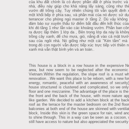
của khu đất chính là có được phần đất ở phía trước và
nhà, điều này giúp cho khả năng lấy sáng, cũng như t
vườn để trồng cây, Tuy nhiên chúng tôi vẫn quyết định
một khối bếp ở phía sau, và phần mái của nó được sử d
terrancer cho phòng ngủ master ở tầng 2. Dù vậy không
đảm bảo sự xuyên thấu từ điểm bắt đầu đến kết thúc của
khi đó tầng 1 như lẫn vào các khoảng vườn. Phần ban cô
ra được lắp thêm 1 lớp da , Bên trong lớp da này là khôn
trồng cây xanh, để cho mưa, gió, nắng đi vào cả mặt trư
sau của ngôi nhà. Nó giống như một cái "Kén tằm" mà 
trong đó con người vẫn được tiếp xúc trực tiếp với thiên n
xanh mà vẫn thật bình yên và an toàn..
This house is a block in a row house in the expensive 
area, but now seem to be neglected after the economic 
Vietnam.Within the regulation, the slope roof is a must w
renovation…We want this place to be reborn, with a new form
energy, romantic, peaceful with an awareness of security
house structured is clustered and complicated, so we onl
floor and one mezzanine. The advantage of the place is the
the front and the back of the house, with more nature ap
like garden.
We decided to add a kitchen block at the back
roof as the terrace for the master bedroom on the 2nd floor
balconies at both end of the house are skinned with ventilat
block, Inside this skin is the green space for rain, wind an
to shine through. This in a way can be seen as a cocoon,
still have access to nature but also appreciated the security 