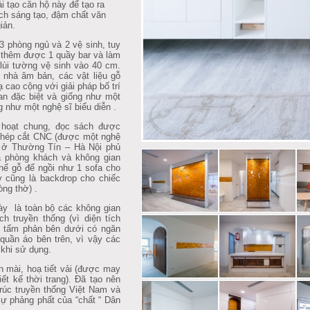
ải tạo căn hộ này để tạo ra
ích sáng tạo, đậm chất văn
iản.
3 phòng ngủ và 2 vệ sinh, tuy
Để thêm được 1 quầy bar và làm
lùi tường vệ sinh vào 40 cm.
 nhà âm bản, các vật liệu gỗ
ạ cao cộng với giải pháp bố trí
an đặc biệt và giống như một
 như một nghệ sĩ biểu diễn .
 hoạt chung, đọc sách được
thép cắt CNC (được một nghệ
i ở Thường Tín – Hà Nội phủ
a phòng khách và không gian
hế gỗ để ngồi như 1 sofa cho
 cũng là backdrop cho chiếc
òng thờ) .
này là toàn bộ các không gian
 truyền thống (vì diện tích
c tấm phản bên dưới có ngăn
quần áo bên trên, vì vậy các
 khi sử dụng.
n mài, hoạ tiết vải (được may
ết kế thời trang). Đã tạo nên
rúc truyền thống Việt Nam và
ự phảng phất của “chất “ Dân