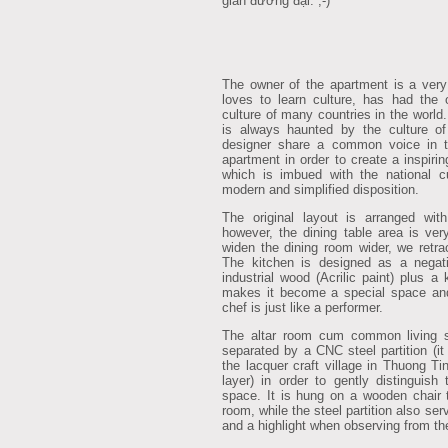
gian đương đại. ;-)
The owner of the apartment is a very
loves to learn culture, has had the 
culture of many countries in the world
is always haunted by the culture of
designer share a common voice in th
apartment in order to create a inspiri
which is imbued with the national c
modern and simplified disposition.
The original layout is arranged wit
however, the dining table area is ve
widen the dining room wider, we retra
The kitchen is designed as a negativ
industrial wood (Acrilic paint) plus a k
makes it become a special space and
chef is just like a performer.
The altar room cum common living sp
separated by a CNC steel partition (i
the lacquer craft village in Thuong Ti
layer) in order to gently distinguish
space. It is hung on a wooden chair to
room, while the steel partition also se
and a highlight when observing from th