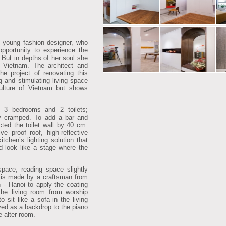
 young fashion designer, who
opportunity to experience the
. But in depths of her soul she
 Vietnam. The architect and
e project of renovating this
ng and stimulating living space
ulture of Vietnam but shows
h 3 bedrooms and 2 toilets;
ry cramped. To add a bar and
cted the toilet wall by 40 cm.
e proof roof, high-reflective
itchen’s lighting solution that
 look like a stage where the
ace, reading space slightly
t is made by a craftsman from
n - Hanoi to apply the coating
 the living room from worship
 sit like a sofa in the living
rved as a backdrop to the piano
e alter room.