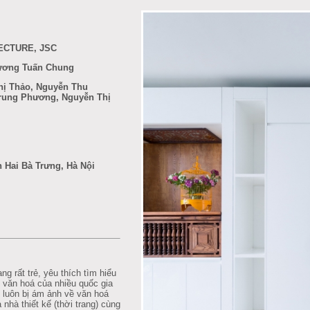
ECTURE, JSC
rương Tuấn Chung
hị Thảo, Nguyễn Thu
rung Phương, Nguyễn Thị
n Hai Bà Trưng, Hà Nội
ng rất trẻ, yêu thích tìm hiểu
m văn hoá của nhiều quốc gia
ô luôn bị ám ảnh về văn hoá
 nhà thiết kế (thời trang) cùng