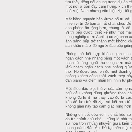
tìm thấy tiếng nói chung trong dự án c
một nơi ở trần đầy cảm hứng, kích th
hoá Việt Nam nhưng vẫn hiện đại, tối g
Mặt bằng nguyên bản được bố trí với 
nhiên vị trí để bàn ăn rất chật chội. 
cho phòng ăn rộng hơn, chúng tôi đã 
Vị trí bếp được thiết kế như một mái
công nghiệp (sơn Acrilic) có độ phản x
ánh sáng bếp trở thành một không gi
sân khấu mà ở đó người đầu bếp giống
Phòng thờ kết hợp không gian sinh
ngăn cách nhẹ nhàng bằng một vách 
nhân từ làng nghề thủ công sơn mà
lên) nhằm ngăn cách nhẹ nhàng giữ
thờ. Nó được treo lên đó một thanh g
phòng khách đồng thời vách thép này
đàn piano và điểm nhấn khi nhìn từ ph
Một điều đặc biệt thú vị của căn hộ 
ngủ đều không dùng giường theo cách
không đủ lớn) mà thay vào đó là cá
kéo để lưu trữ đồ đạc và kết hợp tủ 
không gian này tạo cảm giác rộng hơn
Những chi tiết cửa vòm , chất liệu sơ
đo từ chính chủ nhà – cũng là nhà thi
sự hoà trộn nhuần nhuyễn giữa kiến t
phong cách Bắc Âu. Để tạo nên một s