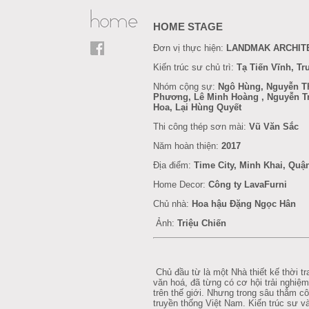
HOME STAGE
Đơn vị thực hiện:
LANDMAK ARCHIT
Kiến trúc sư chủ trì:
Tạ Tiến Vĩnh, T
Nhóm cộng sự:
Ngô Hùng, Nguyễn T
Phương, Lê Minh Hoàng , Nguyễn T
Hoa, Lại Hùng Quyết
Thi công thép sơn mài:
Vũ Văn Sắc
Năm hoàn thiện:
2017
Địa điểm:
Time City, Minh Khai, Quậ
Home Decor:
Công ty LavaFurni
Chủ nhà:
Hoa hậu Đặng Ngọc Hân
Ảnh:
Triệu Chiến
Chủ đầu từ là một Nhà thiết kế thời tra
văn hoá, đã từng có cơ hội trải nghiệ
trên thế giới. Nhưng trong sâu thẳm c
truyền thống Việt Nam. Kiến trúc sư và