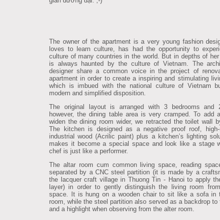
gian đương đại. ;-)
The owner of the apartment is a very young fashion desi
loves to learn culture, has had the opportunity to exper
culture of many countries in the world. But in depths of her
is always haunted by the culture of Vietnam. The arch
designer share a common voice in the project of renova
apartment in order to create a inspiring and stimulating liv
which is imbued with the national culture of Vietnam 
modern and simplified disposition.
The original layout is arranged with 3 bedrooms and 2
however, the dining table area is very cramped. To add 
widen the dining room wider, we retracted the toilet wall 
The kitchen is designed as a negative proof roof, high-r
industrial wood (Acrilic paint) plus a kitchen’s lighting sol
makes it become a special space and look like a stage 
chef is just like a performer.
The altar room cum common living space, reading space
separated by a CNC steel partition (it is made by a craft
the lacquer craft village in Thuong Tin - Hanoi to apply th
layer) in order to gently distinguish the living room fro
space. It is hung on a wooden chair to sit like a sofa in t
room, while the steel partition also served as a backdrop to
and a highlight when observing from the alter room.