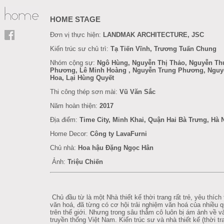
HOME STAGE
Đơn vị thực hiện:
LANDMAK ARCHITECTURE, JSC
Kiến trúc sư chủ trì:
Tạ Tiến Vĩnh, Trương Tuấn Chung
Nhóm cộng sự:
Ngô Hùng, Nguyễn Thị Thảo, Nguyễn Th
Phương, Lê Minh Hoàng , Nguyễn Trung Phương, Nguy
Hoa, Lại Hùng Quyết
Thi công thép sơn mài:
Vũ Văn Sắc
Năm hoàn thiện:
2017
Địa điểm:
Time City, Minh Khai, Quận Hai Bà Trưng, Hà 
Home Decor:
Công ty LavaFurni
Chủ nhà:
Hoa hậu Đặng Ngọc Hân
Ảnh:
Triệu Chiến
Chủ đầu từ là một Nhà thiết kế thời trang rất trẻ, yêu thích
văn hoá, đã từng có cơ hội trải nghiệm văn hoá của nhiều q
trên thế giới. Nhưng trong sâu thẳm cô luôn bị ám ảnh về v
truyền thống Việt Nam. Kiến trúc sư và nhà thiết kế (thời tr