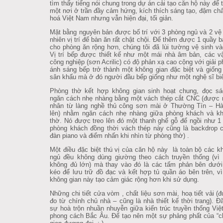
tìm thấy tiếng nói chung trong dự án cải tạo căn hộ này để t
một nơi ở trần đầy cảm hứng, kích thích sáng tạo, đậm ch
hoá Việt Nam nhưng vẫn hiện đại, tối giản.
Mặt bằng nguyên bản được bố trí với 3 phòng ngủ và 2 vệ 
nhiên vị trí để bàn ăn rất chật chội. Để thêm được 1 quầy b
cho phòng ăn rộng hơn, chúng tôi đã lùi tường vệ sinh v
Vị trí bếp được thiết kế như một mái nhà âm bản, các vậ
công nghiệp (sơn Acrilic) có độ phản xạ cao cộng với giải ph
ánh sáng bếp trở thành một không gian đặc biệt và giốn
sân khấu mà ở đó người đầu bếp giống như một nghệ sĩ biể
Phòng thờ kết hợp không gian sinh hoạt chung, đọc s
ngăn cách nhẹ nhàng bằng một vách thép cắt CNC (được 
nhân từ làng nghề thủ công sơn mài ở Thường Tín – Hà
lên) nhằm ngăn cách nhẹ nhàng giữa phòng khách và kh
thờ. Nó được treo lên đó một thanh ghế gỗ để ngồi như 1
phòng khách đồng thời vách thép này cũng là backdrop 
đàn piano và điểm nhấn khi nhìn từ phòng thờ) .
Một điều đặc biệt thú vị của căn hộ này là toàn bộ các k
ngủ đều không dùng giường theo cách truyền thống (vì 
không đủ lớn) mà thay vào đó là các tấm phản bên dưới
kéo để lưu trữ đồ đạc và kết hợp tủ quần áo bên trên, v
không gian này tạo cảm giác rộng hơn khi sử dụng.
Những chi tiết cửa vòm , chất liệu sơn mài, hoạ tiết vải 
đo từ chính chủ nhà – cũng là nhà thiết kế thời trang). Đ
sự hoà trộn nhuần nhuyễn giữa kiến trúc truyền thống Vi
phong cách Bắc Âu. Để tạo nên một sự phảng phất của “c