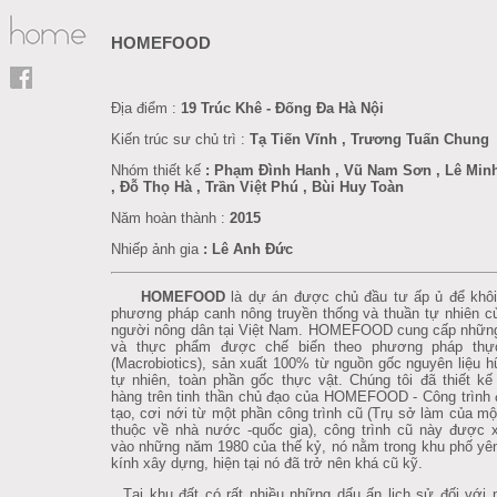
HOMEFOOD
Địa điểm :
19 Trúc Khê - Đống Đa Hà Nội
Kiến trúc sư chủ trì :
Tạ Tiến Vĩnh , Trương Tuấn Chung
Nhóm thiết kế
: Phạm Đình Hanh , Vũ Nam Sơn , Lê Min
, Đỗ Thọ Hà , Trần Việt Phú , Bùi Huy Toàn
Năm hoàn thành :
2015
Nhiếp ảnh gia
: Lê Anh Đức
HOMEFOOD
là dự án được chủ đầu tư ấp ủ để khôi
phương pháp canh nông truyền thống và thuần tự nhiên 
người nông dân tại Việt Nam. HOMEFOOD cung cấp nhữn
và thực phẩm được chế biến theo phương pháp th
(Macrobiotics), sản xuất 100% từ nguồn gốc nguyên liệu 
tự nhiên, toàn phần gốc thực vật. Chúng tôi đã thiết k
hàng trên tinh thần chủ đạo của HOMEFOOD - Công trình đ
tạo, cơi nới từ một phần công trình cũ (Trụ sở làm của m
thuộc về nhà nước -quốc gia), công trình cũ này được
vào những năm 1980 của thế kỷ, nó nằm trong khu phố yên t
kính xây dựng, hiện tại nó đã trở nên khá cũ kỹ.
Tại khu đất có rất nhiều những dấu ấn lịch sử đối với 