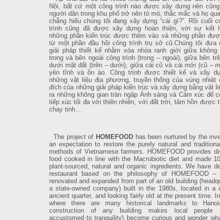
Nội, bất cứ một công trình nào được xây dựng nên cũn
người dân trong khu phố trở nên tò mò, thắc mắc và họ qua
chẳng hiểu chúng tôi đang xây dựng “cái gì?”. Rồi cuối c
trình cũng đã được xây dựng hoàn thiện, với sự kết 
những phần kiến trúc được thêm vào và những phần được
từ một phần đầu hồi công trình trụ sở cũ.Chúng tôi đưa
giải pháp thiết kế nhằm xóa nhòa ranh giới giữa khôn
trong và bên ngoài công trình (trong – ngoài), giữa bên trê
dưới mặt đất (trên – dưới), giữa cái cũ và cái mới (cũ – m
yên tĩnh và ồn ào. Công trình được thiết kế và xây d
những vật liệu địa phương, truyền thống của vùng nhiệt 
đích của những giải pháp kiến trúc và xây dựng bằng vật li
ra những không gian tràn ngập Ánh sáng và Cảm xúc để c
tiếp xúc tối đa với thiên nhiên, với đất trời, tâm hồn được 
chay tịnh...
The project of
HOMEFOOD
has been nurtured by the inve
an expectation to restore the purely natural and traditiona
methods of Vietnamese farmers. HOMEFOOD provides di
food cooked in line with the Macrobiotic diet and made 
plant-sourced, natural and organic ingredients. We have d
restaurant based on the philosophy of HOMEFOOD – 
renovated and expanded from part of an old building (headqu
a state-owned company) built in the 1980s, located in a 
ancient quarter, and looking fairly old at the present time. I
where there are many historical landmarks to Hanoi
construction of any building makes local people (
accustomed to tranquility) become curious and wonder wh