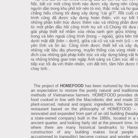
Nội, bất cứ một công trình nào được xây dựng nên cũn
người dân trong khu phố trở nên tò mò, thắc mắc và họ qua
chẳng hiểu chúng tôi đang xây dựng “cái gì?”. Rồi cuối c
trình cũng đã được xây dựng hoàn thiện, với sự kết 
những phần kiến trúc được thêm vào và những phần được
từ một phần đầu hồi công trình trụ sở cũ.Chúng tôi đưa
giải pháp thiết kế nhằm xóa nhòa ranh giới giữa khôn
trong và bên ngoài công trình (trong – ngoài), giữa bên trê
dưới mặt đất (trên – dưới), giữa cái cũ và cái mới (cũ – m
yên tĩnh và ồn ào. Công trình được thiết kế và xây d
những vật liệu địa phương, truyền thống của vùng nhiệt 
đích của những giải pháp kiến trúc và xây dựng bằng vật li
ra những không gian tràn ngập Ánh sáng và Cảm xúc để c
tiếp xúc tối đa với thiên nhiên, với đất trời, tâm hồn được 
chay tịnh...
The project of
HOMEFOOD
has been nurtured by the inve
an expectation to restore the purely natural and traditiona
methods of Vietnamese farmers. HOMEFOOD provides di
food cooked in line with the Macrobiotic diet and made 
plant-sourced, natural and organic ingredients. We have d
restaurant based on the philosophy of HOMEFOOD – 
renovated and expanded from part of an old building (headqu
a state-owned company) built in the 1980s, located in a 
ancient quarter, and looking fairly old at the present time. I
where there are many historical landmarks to Hanoi
construction of any building makes local people (
accustomed to tranquility) become curious and wonder wh