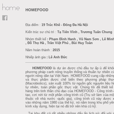
HOMEFOOD
Địa điểm :
19 Trúc Khê - Đống Đa Hà Nội
Kiến trúc sư chủ trì :
Tạ Tiến Vĩnh , Trương Tuấn Chung
Nhóm thiết kế
: Phạm Đình Hanh , Vũ Nam Sơn , Lê Min
, Đỗ Thọ Hà , Trần Việt Phú , Bùi Huy Toàn
Năm hoàn thành :
2015
Nhiếp ảnh gia
: Lê Anh Đức
HOMEFOOD
là dự án được chủ đầu tư ấp ủ để khôi
phương pháp canh nông truyền thống và thuần tự nhiên 
người nông dân tại Việt Nam. HOMEFOOD cung cấp nhữn
và thực phẩm được chế biến theo phương pháp th
(Macrobiotics), sản xuất 100% từ nguồn gốc nguyên liệu 
tự nhiên, toàn phần gốc thực vật. Chúng tôi đã thiết k
hàng trên tinh thần chủ đạo của HOMEFOOD - Công trình đ
tạo, cơi nới từ một phần công trình cũ (Trụ sở làm của m
thuộc về nhà nước -quốc gia), công trình cũ này được
vào những năm 1980 của thế kỷ, nó nằm trong khu phố yên t
kính xây dựng, hiện tại nó đã trở nên khá cũ kỹ.
Tại khu đất có rất nhiều những dấu ấn lịch sử đối với 