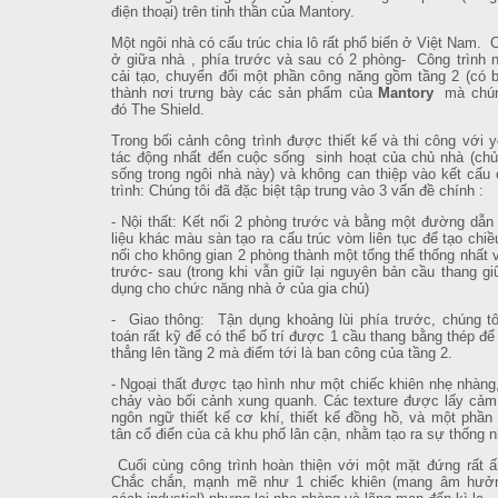
điện thoại) trên tinh thần của Mantory.
Một ngôi nhà có cấu trúc chia lô rất phổ biến ở Việt Nam. 
ở giữa nhà , phía trước và sau có 2 phòng- Công trình
cải tạo, chuyển đổi một phần công năng gồm tầng 2 (có 
thành nơi trưng bày các sản phẩm của
Mantory
mà chúng
đó The Shield.
Trong bối cảnh công trình được thiết kế và thi công với y
tác động nhất đến cuộc sống sinh hoạt của chủ nhà (ch
sống trong ngôi nhà này) và không can thiệp vào kết cấu
trình: Chúng tôi đã đặc biệt tập trung vào 3 vấn đề chính :
- Nội thất: Kết nối 2 phòng trước và bằng một đường dẫn
liệu khác màu sàn tạo ra cấu trúc vòm liên tục để tạo chiề
nối cho không gian 2 phòng thành một tổng thể thống nhất v
trước- sau (trong khi vẫn giữ lại nguyên bản cầu thang g
dụng cho chức năng nhà ở của gia chủ)
- Giao thông: Tận dụng khoảng lùi phía trước, chúng tô
toán rất kỹ để có thể bố trí được 1 cầu thang bằng thép để 
thẳng lên tầng 2 mà điểm tới là ban công của tầng 2.
- Ngoại thất được tạo hình như một chiếc khiên nhẹ nhàng
chảy vào bối cảnh xung quanh. Các texture được lấy cả
ngôn ngữ thiết kế cơ khí, thiết kế đồng hồ, và một phần 
tân cổ điển của cả khu phố lân cận, nhằm tạo ra sự thống n
Cuối cùng công trình hoàn thiện với một mặt đứng rất 
Chắc chắn, mạnh mẽ như 1 chiếc khiên (mang âm hưở