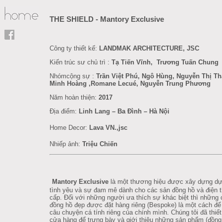
THE SHIELD - Mantory Exclusive
Công
ty
thiết
kế:
LANDMAK ARCHITECTURE, JSC
Kiến trúc sư chủ trì :
Tạ Tiến Vĩnh, Trương Tuấn Chung
Nhómcộng sự :
Trần Việt Phú, Ngô Hùng, Nguyễn Thị Th
Minh Hoàng ,Romane Lecué, Nguyễn Trung Phương
Năm hoàn thiện:
2017
Địa điểm:
Linh Lang – Ba Đình – Hà Nội
Home Decor
:
Lava VN.,jsc
Nhiếp ảnh:
Triệu Chiến
Mantory Exclusive
là một thương hiệu được xây dựng dự
tình yêu và sự đam mê dành cho các sản đồng hồ và điện t
cấp. Đối với những người ưa thích sự khác biệt thì những 
đồng hồ đẹp được đặt hàng riêng (Bespoke) là một cách để
câu chuyện cá tính riêng của chính mình. Chúng tôi đã thiết
cửa hàng để trưng bày và giới thiệu những sản phẩm (đồng