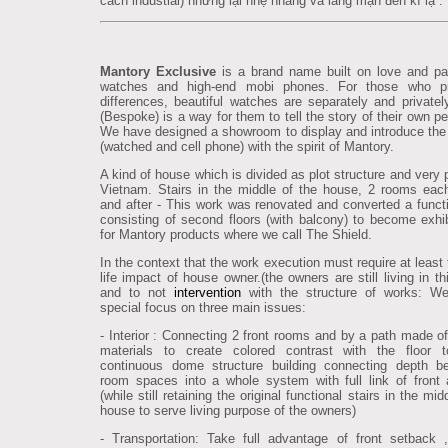
cách industial) nhưng lại nhẹ nhàng và lãng mạn đến kì lạ .
Mantory Exclusive
is a brand name built on love and pa
watches and high-end mobi phones. For those who pr
differences, beautiful watches are separately and privatel
(Bespoke) is a way for them to tell the story of their own pe
We have designed a showroom to display and introduce the
(watched and cell phone) with the spirit of Mantory.
A kind of house which is divided as plot structure and very 
Vietnam. Stairs in the middle of the house, 2 rooms each
and after - This work was renovated and converted a functi
consisting of second floors (with balcony) to become exhi
for Mantory products where we call The Shield.
In the context that the work execution must require at least
life impact of house owner.(the owners are still living in t
and to not
intervention
with the structure of works: W
special focus on three main issues:
- Interior : Connecting 2 front rooms and by a path made of 
materials to create colored contrast with the floor t
continuous dome structure building connecting depth b
room spaces into a whole system with full link of front 
(while still retaining the original functional stairs in the mid
house to serve living purpose of the owners)
- Transportation: Take full advantage of front setback