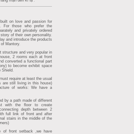
 lãng mạn đến kì lạ .
uilt on love and passion for
. For those who prefer the
parately and privately ordered
story of their own personality.
ay and introduce the products
t of Mantory.
t structure and very popular in
 house, 2 rooms each at front
nd converted a functional part
cony) to become exhibit space
 Shield.
must require at least the usual
are still living in this house)
ucture of works: We have a
and by a path made of different
st with the floor to create
 connecting depth between 2
 full link of front and after
ional stairs in the middle of the
wners)
ge of front setback ,we have