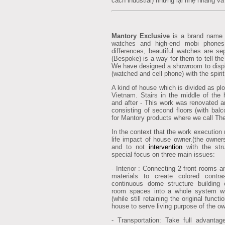
cách industial) nhưng lại nhẹ nhàng và
Mantory Exclusive
is a brand name b
watches and high-end mobi phones
differences, beautiful watches are se
(Bespoke) is a way for them to tell the 
We have designed a showroom to displ
(watched and cell phone) with the spiri
A kind of house which is divided as plo
Vietnam. Stairs in the middle of the
and after - This work was renovated a
consisting of second floors (with bal
for Mantory products where we call The
In the context that the work execution 
life impact of house owner.(the owners 
and to not
intervention
with the str
special focus on three main issues:
- Interior : Connecting 2 front rooms 
materials to create colored contra
continuous dome structure building
room spaces into a whole system with
(while still retaining the original funct
house to serve living purpose of the o
- Transportation: Take full advanta