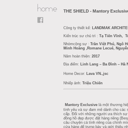
THE SHIELD - Mantory Exclusiv
Công
ty
thiết
kế:
LANDMAK ARCHITE
Kiến trúc sư chủ trì :
Tạ Tiến Vĩnh, 
Nhómcộng sự :
Trần Việt Phú, Ngô H
Minh Hoàng ,Romane Lecué, Nguyễ
Năm hoàn thiện:
2017
Địa điểm:
Linh Lang – Ba Đình – Hà 
Home Decor
:
Lava VN.,jsc
Nhiếp ảnh:
Triệu Chiến
Mantory Exclusive
là một thương hi
tình yêu và sự đam mê dành cho các s
cấp. Đối với những người ưa thích sự 
đồng hồ đẹp được đặt hàng riêng (Bes
câu chuyện cá tính riêng của chính mìn
cửa hàng để trưng bày và giới thiệu 