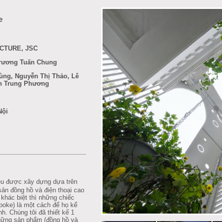
e
CTURE, JSC
Trương Tuấn Chung
ùng, Nguyễn Thị Thảo, Lê
n Trung Phương
Nội
ệu được xây dựng dựa trên
ản đồng hồ và điện thoại cao
khác biệt thì những chiếc
poke) là một cách để họ kể
h. Chúng tôi đã thiết kế 1
những sản phẩm (đồng hồ và