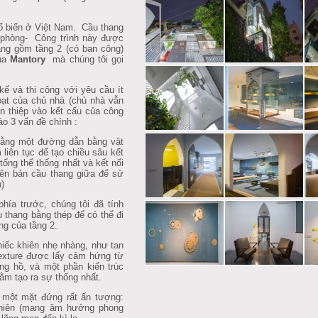
phổ biến ở Việt Nam. Cầu thang
 phòng- Công trình này được
ăng gồm tầng 2 (có ban công)
của
Mantory
mà chúng tôi gọi
kế và thi công với yêu cầu ít
ạt của chủ nhà (chủ nhà vẫn
n thiệp vào kết cấu của công
vào 3 vấn đề chính :
 bằng một đường dẫn bằng vật
 liên tục để tạo chiều sâu kết
tổng thể thống nhất và kết nối
uyên bản cầu thang giữa để sử
)
hía trước, chúng tôi đã tính
u thang bằng thép để có thể đi
ng của tầng 2.
hiếc khiên nhẹ nhàng, như tan
exture được lấy cảm hứng từ
ồng hồ, và một phần kiến trúc
hằm tạo ra sự thống nhất.
i một mặt đứng rất ấn tượng:
hiên (mang âm hưởng phong