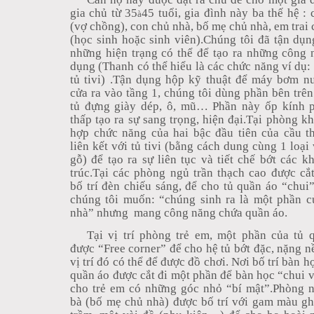
gia chủ từ 35
45 tuổi, gia đình này ba thế hệ : 
à
(vợ chồng), con chủ nhà, bố mẹ chủ nhà, em trai 
(học sinh hoặc sinh viên).Chúng tôi đã tận dụng
những hiện trạng có thể để tạo ra những công 
dụng (Thanh có thể hiểu là các chức năng ví dụ: t
tủ tivi) .Tận dụng hộp kỹ thuật để máy bơm n
cửa ra vào tầng 1, chúng tôi dùng phần bên trên 
tủ đựng giày dép, ô, mũ… Phần này ốp kính p
thấp tạo ra sự sang trọng, hiện đại.Tại phòng kh
hợp chức năng của hai bậc đầu tiên của cầu t
liên kết với tủ tivi (bằng cách dung cùng 1 loại 
gỗ) để tạo ra sự liên tục và tiết chế bớt các k
trúc.Tại các phòng ngủ trần thạch cao được cắ
bố trí đèn chiếu sáng, để cho tủ quần áo “chui”
chúng tôi muốn: “chúng sinh ra là một phần c
nhà” nhưng
mang công năng chứa quần áo.
Tại vị trí phòng trẻ em, một phần của tủ 
được “Free corner” để cho hệ tủ bớt đặc, nặng nề,
vị trí đó có thể để được đồ chơi. Nơi bố trí bàn họ
quần áo được cắt đi một phần để bàn học “chui 
cho trẻ em có những góc nhỏ “bí mật”.Phòng 
bà (bố mẹ chủ nhà) được bố trí với gam màu 