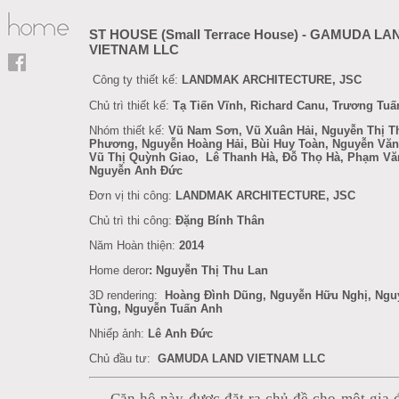
ST HOUSE (Small Terrace House) - GAMUDA LA
VIETNAM LLC
Công ty thiết kế:
LANDMAK ARCHITECTURE, JSC
Chủ trì thiết kế:
Tạ Tiến Vĩnh, Richard Canu, Trương Tu
Nhóm thiết kế:
Vũ Nam Sơn, Vũ Xuân Hải,
Nguyễn Thị T
Phương,
Nguyễn Hoàng Hải, Bùi Huy Toàn, Nguyễn Văn
Vũ Thị Quỳnh Giao,
Lê Thanh Hà, Đỗ Thọ Hà, Phạm Vă
Nguyễn Anh Đức
Đơn vị thi công:
LANDMAK ARCHITECTURE, JSC
Chủ trì thi công:
Đặng Bính Thân
Năm Hoàn thiện:
2014
Home deror
: Nguyễn Thị Thu Lan
3D rendering:
Hoàng Đình Dũng, Nguyễn Hữu Nghị, Ngu
Tùng, Nguyễn Tuấn Anh
Nhiếp ảnh:
Lê Anh Đức
Chủ đầu tư:
GAMUDA LAND VIETNAM LLC
Căn hộ này được đặt ra chủ đề cho một gia 