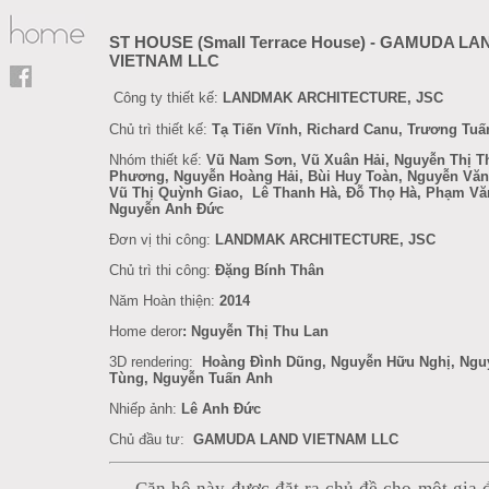
ST HOUSE (Small Terrace House) - GAMUDA LA
VIETNAM LLC
Công ty thiết kế:
LANDMAK ARCHITECTURE, JSC
Chủ trì thiết kế:
Tạ Tiến Vĩnh, Richard Canu, Trương Tu
Nhóm thiết kế:
Vũ Nam Sơn, Vũ Xuân Hải,
Nguyễn Thị T
Phương,
Nguyễn Hoàng Hải, Bùi Huy Toàn, Nguyễn Văn
Vũ Thị Quỳnh Giao,
Lê Thanh Hà, Đỗ Thọ Hà, Phạm Vă
Nguyễn Anh Đức
Đơn vị thi công:
LANDMAK ARCHITECTURE, JSC
Chủ trì thi công:
Đặng Bính Thân
Năm Hoàn thiện:
2014
Home deror
: Nguyễn Thị Thu Lan
3D rendering:
Hoàng Đình Dũng, Nguyễn Hữu Nghị, Ngu
Tùng, Nguyễn Tuấn Anh
Nhiếp ảnh:
Lê Anh Đức
Chủ đầu tư:
GAMUDA LAND VIETNAM LLC
Căn hộ này được đặt ra chủ đề cho một gia 