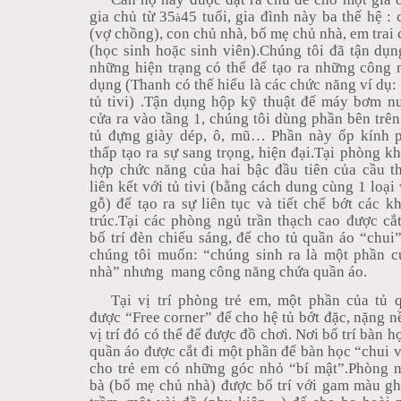
gia chủ từ 35
45 tuổi, gia đình này ba thế hệ : 
à
(vợ chồng), con chủ nhà, bố mẹ chủ nhà, em trai 
(học sinh hoặc sinh viên).Chúng tôi đã tận dụng
những hiện trạng có thể để tạo ra những công 
dụng (Thanh có thể hiểu là các chức năng ví dụ: t
tủ tivi) .Tận dụng hộp kỹ thuật để máy bơm n
cửa ra vào tầng 1, chúng tôi dùng phần bên trên 
tủ đựng giày dép, ô, mũ… Phần này ốp kính p
thấp tạo ra sự sang trọng, hiện đại.Tại phòng kh
hợp chức năng của hai bậc đầu tiên của cầu t
liên kết với tủ tivi (bằng cách dung cùng 1 loại 
gỗ) để tạo ra sự liên tục và tiết chế bớt các k
trúc.Tại các phòng ngủ trần thạch cao được cắ
bố trí đèn chiếu sáng, để cho tủ quần áo “chui”
chúng tôi muốn: “chúng sinh ra là một phần c
nhà” nhưng
mang công năng chứa quần áo.
Tại vị trí phòng trẻ em, một phần của tủ 
được “Free corner” để cho hệ tủ bớt đặc, nặng nề,
vị trí đó có thể để được đồ chơi. Nơi bố trí bàn họ
quần áo được cắt đi một phần để bàn học “chui 
cho trẻ em có những góc nhỏ “bí mật”.Phòng 
bà (bố mẹ chủ nhà) được bố trí với gam màu 