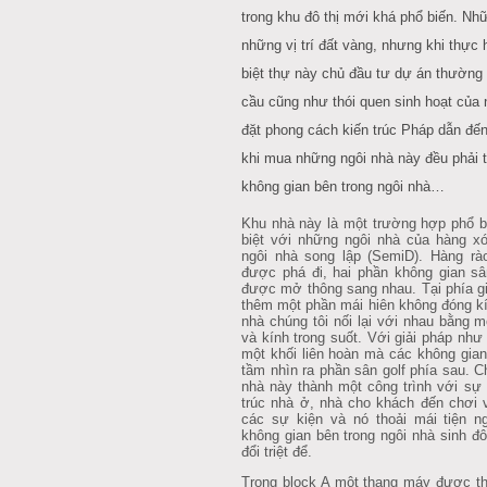
trong khu đô thị mới khá phổ biến. Như
những vị trí đất vàng, nhưng khi thự
biệt thự này chủ đầu tư dự án thườn
cầu cũng như thói quen sinh hoạt của
đặt phong cách kiến trúc Pháp dẫn đến
khi mua những ngôi nhà này đều phải tiê
không gian bên trong ngôi nhà…
Khu nhà này là một trường hợp phổ bi
biệt với những ngôi nhà của hàng xó
ngôi nhà song lập (SemiD). Hàng rà
được phá đi, hai phần không gian sâ
được mở thông sang nhau. Tại phía gi
thêm một phần mái hiên không đóng kí
nhà chúng tôi nối lại với nhau bằng mô
và kính trong suốt. Với giải pháp như 
một khối liên hoàn mà các không gian 
tầm nhìn ra phần sân golf phía sau. Ch
nhà này thành một công trình với sư
trúc nhà ở, nhà cho khách đến chơi 
các sự kiện và nó thoải mái tiện
không gian bên trong ngôi nhà sinh đôi 
đổi triệt để.
Trong block A một thang máy được th