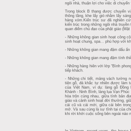
ngôi nhà, thuận lợi cho việc di chuyển
Trong block B thang được chuyển vị tr
thông tầng, khe lấy gió nhằm lấy sá
hàng xóm.Kiến trúc sư đã nghiên cứu
kiến trúc trong những ngôi nhà truyề
quan điểm chủ đạo của phật giáo (Mật 
- Những không gian sinh hoạt công cộng
sinh hoạt chung, spa… phù hợp với khí 
- Những không gian mang đậm dấu ấn cu
- Những không gian mang đậm tính thiề
- Những hàng hiên với lớp “Bình phong”
tiếp khách.
- Những chi tiết, mảng vách tường n
tiện gỗ, đá khắc tự nhiên được làm ta
của Việt Nam, ví dụ: làng gỗ Đồng
Khánh - Ninh Bình, làng lụa Vạn Phúc -
hòa trộn cùng nhau, giữa tính bản đi
giáo và cảnh sinh hoạt đời thường, giư
cái cũ và cái mới, giữa cái bên tro
mở. Và sau cùng là sự tĩnh tại của c
khi rời khởi cuộc sống bên ngoài náo n
In Vietnam, recent years, the house 