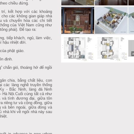
 theo chiều đứng.
í, kết hợp với các khoảng
ng cho các không gian giáp nhà
 và chuyển hóa các chi tiết
n thống của Việt Nam cũng như
tông phái). Để tạo ra:
, tiếp khách, ngủ, làm việc,
hậu nhiệt đới.
̉a phật giáo.
n định.
 chắn gió, thoáng hở để ngồi
găn chia, bằng chất liệu, con
̣i các làng nghề truyền thống
 Kỵ - Bắc Ninh, làng đá Ninh
 Hà Nội.Cuối cùng tất cả như
̣a và tính đương đại, giữa tôn
̃a riêng tư và cộng đồng, giữa
ng và bên ngoài, giữa đóng và
hủ nhà khi về ngôi nhà này sau
hiệt.
built in advance in new urban