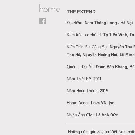
THE EXTEND
Địa điểm:
Nam Thăng Long - Hà Nội
Kiến trúc sư chủ trì:
Tạ Tiến Vĩnh, T
Kiến Trúc Sư Cộng Sự:
Nguyễn Thu 
Thọ Hà, Nguyễn Hoàng Hải, Lê Minh
Quản Lí Dự Án:
Đoàn Văn Khang, Bù
Năm Thiết Kế:
2011
Năm Hoàn Thành:
2015
Home Decor:
Lava VN.,jsc
Nhiếp Ảnh Gia :
L
ê
Anh
Đức
Những năm gần đây tại Việt Nam nhữ