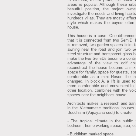
areas is popular. Although these urb
beautiful position, the project own
investigate the needs and living habi
hundreds villas. They are mostly affec
style which makes the buyers often 
house.
This house is a case. One difference
that it is connected from two SemiD.
is removed, two garden spaces links t
awning near the road and join two S
steel structure and transparent glass 
make the two SemiDs become a contin
advantage of the view to golf co
reconstruct the house become a mixtu
space for family, space for guests, sp
comfortable as a mini Resort.The in
changed. In block A, a lift is used 
more comfortable and convenient.In 
other location, combines with the void
spaces near the neighbor's house.
Architects makes a research and trans
in the Vietnamese traditional houses
Buddhism (Vajrayana sect) to create:
- The tropical climate in the public
bedroom, home working space, spa, et
- Buddhism marked space