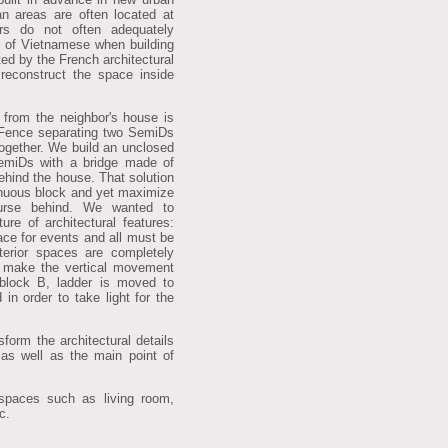
an areas are often located at
ers do not often adequately
ts of Vietnamese when building
ted by the French architectural
reconstruct the space inside
 from the neighbor's house is
 Fence separating two SemiDs
ogether. We build an unclosed
emiDs with a bridge made of
behind the house. That solution
uous block and yet maximize
urse behind. We wanted to
re of architectural features:
ace for events and all must be
terior spaces are completely
to make the vertical movement
block B, ladder is moved to
 in order to take light for the
form the architectural details
 as well as the main point of
 spaces such as living room,
c.