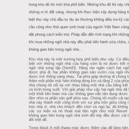
trong khu đô thị mới khá phổ biến. Những khu đô thị này chi
những vị trí đất vàng, nhưng khi thực hiện xây dựng hàng
biệt thự này chủ đầu tư dự án thường không điều tra kỹ ca
cầu cũng như thói quen sinh hoạt của người Việt Nam cũn
đặt phong cách kiến trúc Pháp dẫn đến tình trạng khi những
khi mua những ngôi nhà này đều phải tiến hành sửa chữa, cả
không gian bên trong ngôi nhà…
Khu nhà này là một trường hợp phổ biến như vậy. Có điều
biệt với những ngôi nhà của hàng xóm là nó được kết nô
ngôi nhà song lập (SemiD). Hàng rào ngăn cách hai ngôi
được phá đi, hai phần không gian sân vườn của ngôi nhà
được mở thông sang nhau. Tại phía giáp đường đi chúng t
thêm một phần mái hiên không đóng kín và tầng 2 của phí
nhà chúng tôi nối lại với nhau bằng một nhà cầu bằng kết
và kính trong suốt. Với giải pháp như vậy hai ngôi nhà đã 
một khối liên hoàn mà các không gian vẫn tận dụng được t
tầm nhìn ra phần sân golf phía sau. Chúng tôi muốn cải tạ
nhà này thành một công trình với sự pha trộn giữa công 
trúc nhà ở, nhà cho khách đến chơi và ngủ lại, đủ khôn
các sự kiện và nó thoải mái tiện nghi như một Resort
không gian bên trong ngôi nhà sinh đôi này đều được cải t
đổi triệt để.
Trong block A một thang máy được thêm vào để tăng tiện