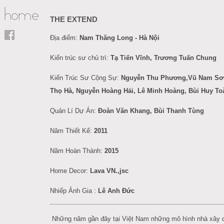
THE EXTEND
Địa điểm:
Nam Thăng Long - Hà Nội
Kiến trúc sư chủ trì:
Tạ Tiến Vĩnh, Trương Tuấn Chung
Kiến Trúc Sư Cộng Sự:
Nguyễn Thu Phương,Vũ Nam Sơ
Thọ Hà, Nguyễn Hoàng Hải, Lê Minh Hoàng, Bùi Huy To
Quản Lí Dự Án:
Đoàn Văn Khang, Bùi Thanh Tùng
Năm Thiết Kế:
2011
Năm Hoàn Thành:
2015
Home Decor:
Lava VN.,jsc
Nhiếp Ảnh Gia :
L
ê
Anh
Đức
Những năm gần đây tại Việt Nam những mô hình nhà xây 