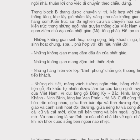
ngôi nhà, thuận lợi cho việc di chuyển theo chiều đứng.
Trong block B thang được chuyển vị trí, kết hợp với ca
thông tầng, khe lấy gió nhằm lấy sáng cho các không gian 
hàng xóm.Kiến trúc sư đã nghiên cứu và chuyển hóa các
kiến trúc trong những ngôi nhà truyền thống của Việt Nam
quan điểm chủ đạo của phật giáo (Mật tông phái). Để tạo ra:
- Những không gian sinh hoạt công cộng, tiếp khách, ngủ, l
sinh hoạt chung, spa… phù hợp với khí hậu nhiệt đới.
- Những không gian mang đậm dấu ấn của phật giáo.
- Những không gian mang đậm tính thiền định.
- Những hàng hiên với lớp “Bình phong” chắn gió, thoáng hơ
tiếp khách.
- Những chi tiết, mảng vách tường ngăn chia, bằng chất 
tiện gỗ, đá khắc tự nhiên được làm tại các làng nghề tru
của Việt Nam, ví dụ: làng gỗ Đồng Kỵ - Bắc Ninh, làn
Khánh - Ninh Bình, làng lụa Vạn Phúc - Hà Nội.Cuối cùng t
hòa trộn cùng nhau, giữa tính bản địa và tính đương đại,
giáo và cảnh sinh hoạt đời thường, giữa riêng tư và cộng đ
cái cũ và cái mới, giữa cái bên trong và bên ngoài, giữa
mở. Và sau cùng là sự tĩnh tại của chủ nhà khi về ngôi nh
khi rời khởi cuộc sống bên ngoài náo nhiệt.
In Vietnam, recent years, the house built in advance in 