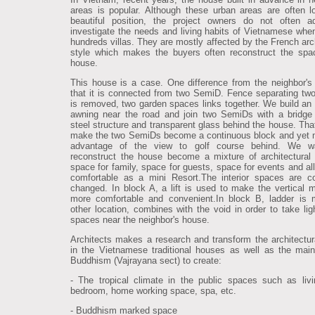
areas is popular. Although these urban areas are often l
beautiful position, the project owners do not often a
investigate the needs and living habits of Vietnamese when
hundreds villas. They are mostly affected by the French arch
style which makes the buyers often reconstruct the spa
house.
This house is a case. One difference from the neighbor's
that it is connected from two SemiD. Fence separating t
is removed, two garden spaces links together. We build an
awning near the road and join two SemiDs with a bridg
steel structure and transparent glass behind the house. That
make the two SemiDs become a continuous block and yet
advantage of the view to golf course behind. We w
reconstruct the house become a mixture of architectural 
space for family, space for guests, space for events and al
comfortable as a mini Resort.The interior spaces are c
changed. In block A, a lift is used to make the vertical
more comfortable and convenient.In block B, ladder is
other location, combines with the void in order to take ligh
spaces near the neighbor's house.
Architects makes a research and transform the architectura
in the Vietnamese traditional houses as well as the main
Buddhism (Vajrayana sect) to create:
- The tropical climate in the public spaces such as liv
bedroom, home working space, spa, etc.
- Buddhism marked space