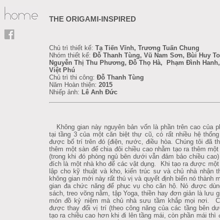
THE ORIGAMI-INSPIRED
Chủ trì thiết kế:
Tạ Tiến Vĩnh, Trương Tuấn Chung
Nhóm thiết kế:
Đỗ Thanh Tùng, Vũ Nam Sơn, Bùi Huy T
Nguyễn Thị Thu Phương, Đỗ Thọ Hà, Phạm Đình Hanh,
Việt Phú
Chủ trì thi công:
Đỗ Thanh Tùng
Năm Hoàn thiện:
2015
Nhiếp ảnh:
Lê Anh Đức
Không gian này nguyên bản vốn là phần trên cao của p
tại tầng 3 của một căn biệt thự cũ, có rất nhiều hệ thống
được bố trí trên đó (điện, nước, điều hòa. Chúng tôi đã th
thêm một sàn để chia đôi chiều cao nhằm tạo ra thêm một
(trong khi đó phòng ngủ bên dưới vẫn đảm bảo chiều cao
đích là một nhà kho để các vật dụng. Khi tạo ra được một
lập cho kỹ thuật và kho, kiến trúc sư và chủ nhà nhận t
không gian mới này rất thú vị và quyết định biến nó thành 
gian đa chức năng để phục vụ cho căn hộ. Nó được dùn
sách, treo võng nằm, tập Yoga, thiền hay đơn giản là lưu 
món đồ kỷ niệm mà chủ nhà sưu tầm khắp mọi nơi. C
được thay đổi vị trí (theo công năng của các tầng bên d
tạo ra chiều cao hơn khi đi lên tầng mái, còn phần mái thì