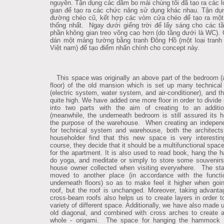
nguyên. Tận dụng các dầm bo mái chúng tôi đã tạo ra các 
gian để tạo ra các chức năng sử dụng khác nhau. Tận d
đường chéo cũ, kết hợp các vòm cửa chéo để tạo ra một
thống nhất. Ngay dưới giếng trời để lấy sáng cho các t
phần không gian treo võng cao hơn (do tầng dưới là WC). 
dán một mảng tường bằng tranh Đông Hồ (một loại tranh
Việt nam) để tạo điểm nhấn chính cho concept này.
This space was originally an above part of the bedroom (a
floor) of the old mansion which is set up many technica
(electric system, water system, and air-conditioner), and th
quite high. We have added one more floor in order to divide 
into two parts with the aim of creating to an additio
(meanwhile, the underneath bedroom is still assured its he
the purpose of the warehouse. When creating an independ
for technical system and warehouse, both the architect
householder find that this new space is very interesti
course, they decide that it should be a multifunctional spac
for the apartment. It is also used to read book, hang the
do yoga, and meditate or simply to store some souvenirs
house owner collected when visiting everywhere. The sta
moved to another place (in accordance with the functi
underneath floors) so as to make feel it higher when goi
roof, but the roof is unchanged. Moreover, taking advanta
cross-beam roofs also helps us to create layers in order 
variety of different space. Additionally, we have also made 
old diagonal, and combined with cross arches to create a
whole - origami. The space for hanging the hammock i