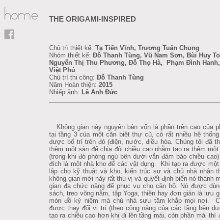
THE ORIGAMI-INSPIRED
Chủ trì thiết kế:
Tạ Tiến Vĩnh, Trương Tuấn Chung
Nhóm thiết kế:
Đỗ Thanh Tùng, Vũ Nam Sơn, Bùi Huy T
Nguyễn Thị Thu Phương, Đỗ Thọ Hà, Phạm Đình Hanh,
Việt Phú
Chủ trì thi công:
Đỗ Thanh Tùng
Năm Hoàn thiện:
2015
Nhiếp ảnh:
Lê Anh Đức
Không gian này nguyên bản vốn là phần trên cao của p
tại tầng 3 của một căn biệt thự cũ, có rất nhiều hệ thống
được bố trí trên đó (điện, nước, điều hòa. Chúng tôi đã th
thêm một sàn để chia đôi chiều cao nhằm tạo ra thêm một
(trong khi đó phòng ngủ bên dưới vẫn đảm bảo chiều cao
đích là một nhà kho để các vật dụng. Khi tạo ra được một
lập cho kỹ thuật và kho, kiến trúc sư và chủ nhà nhận t
không gian mới này rất thú vị và quyết định biến nó thành 
gian đa chức năng để phục vụ cho căn hộ. Nó được dùn
sách, treo võng nằm, tập Yoga, thiền hay đơn giản là lưu 
món đồ kỷ niệm mà chủ nhà sưu tầm khắp mọi nơi. C
được thay đổi vị trí (theo công năng của các tầng bên d
tạo ra chiều cao hơn khi đi lên tầng mái, còn phần mái thì