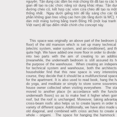
nguyên. Tận dụng các dầm bo mái chúng tôi đã tạo ra các 
gian để tạo ra các chức năng sử dụng khác nhau. Tận d
đường chéo cũ, kết hợp các vòm cửa chéo để tạo ra một
thống nhất. Ngay dưới giếng trời để lấy sáng cho các t
phần không gian treo võng cao hơn (do tầng dưới là WC). 
dán một mảng tường bằng tranh Đông Hồ (một loại tranh
Việt nam) để tạo điểm nhấn chính cho concept này.
This space was originally an above part of the bedroom (a
floor) of the old mansion which is set up many technica
(electric system, water system, and air-conditioner), and th
quite high. We have added one more floor in order to divide 
into two parts with the aim of creating to an additio
(meanwhile, the underneath bedroom is still assured its he
the purpose of the warehouse. When creating an independ
for technical system and warehouse, both the architect
householder find that this new space is very interesti
course, they decide that it should be a multifunctional spac
for the apartment. It is also used to read book, hang the
do yoga, and meditate or simply to store some souvenirs
house owner collected when visiting everywhere. The sta
moved to another place (in accordance with the functi
underneath floors) so as to make feel it higher when goi
roof, but the roof is unchanged. Moreover, taking advanta
cross-beam roofs also helps us to create layers in order 
variety of different space. Additionally, we have also made 
old diagonal, and combined with cross arches to create a
whole - origami. The space for hanging the hammock i