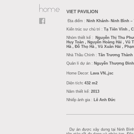
VIET PAVILION
Địa điểm :
Ninh Khánh- Ninh Bình –
Kiến trúc sư chủ trì :
Tạ Tiến Vĩnh ,
Nhóm thiết kế :
Nguyễn Thị Thu Phươ
Huy Toàn , Nguyễn Hoàng Hải , Vũ 
Hà , Đỗ Thọ Hà , Vũ Xuân Hải , Phạ
Nhà Thầu Chính :
Tân Trương Thành
Quản lí dự án :
Nguyễn Thượng Đỉnh
Home Decor
:
Lava VN.,jsc
Diện tích
: 432 m2
Năm thiết kế:
201
3
Nhiếp ảnh gia :
Lê Anh Đức
Dự án được xây dưng tại Ninh Bình
tôn giáo rất đa dạng và phức tạp. Đặc