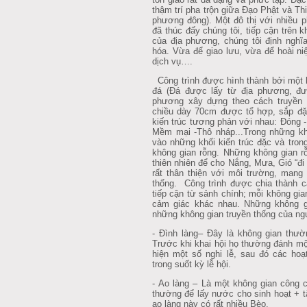
thậm trí pha trộn giữa Đạo Phật và T
phương đông). Một đô thị với nhiều p
đã thúc đấy chúng tôi, tiếp cận trên 
của địa phương, chúng tôi định nghĩ
hóa. Vừa để giao lưu, vừa để hoài n
dịch vụ….
Công trình được hình thành bởi một 
đá (Đá được lấy từ địa phương, đư
phương xây dựng theo cách truyền
chiều dày 70cm được tổ hợp, sắp đặt
kiến trúc tương phản với nhau: Đóng -
Mềm mại -Thô nháp...Trong những khô
vào những khối kiến trúc đặc và tron
không gian rỗng. Những không gian rỗ
thiên nhiên để cho Nắng, Mưa, Gió “đi 
rất thân thiện với môi trường, mang 
thống. Công trình được chia thành c
tiếp cận từ sảnh chính; mỗi không gi
cảm giác khác nhau. Những không g
những không gian truyền thống của ng
- Đình làng– Đây là không gian thườ
Trước khi khai hội họ thường đánh mộ
hiện một số nghi lễ, sau đó các hoạt 
trong suốt kỳ lễ hội.
- Ao làng – Là một không gian công
thường để lấy nước cho sinh hoạt + t
ao làng này có rất nhiều Bèo.