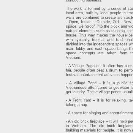
conducting business.
The work is formed by a series of sto
local area, built by local people in tr
walls are combined to create architect
- Open, Inside - Outside, Old - New,
space, we "drop" into the block and vi
natural elements such as sunning, rain
house. This way makes the house bec
with typically tropical and traditio
divided into the independent spaces w
main lobby and each space brings the
space concepts are taken from tra
Vietnam:
- A Village Pagoda - It often has a dr
fair, people often beat a drum to perf
festival entertainment activities happen
- A Village Pond – It is a public s
Vietnamese often come to get water for
get laundry. These village ponds usuall
- A Front Yard – It is for relaxing, ta
taking a nap.
- A space for singing and entertainment 
- An old brick fireplace – It will help p
in Vietnam. The old brick fireplac
building materials for people. It is now