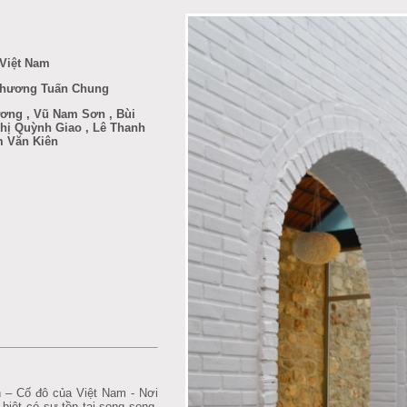
 Việt Nam
 Chương Tuấn Chung
ng , Vũ Nam Sơn , Bùi
Thị Quỳnh Giao , Lê Thanh
m Văn Kiên
 – Cố đô của Việt Nam - Nơi
 biệt có sự tồn tại song song,