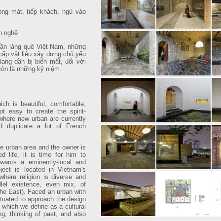
óng mát, tiếp khách, ngủ vào
ăn nghệ
phần làng quê Việt Nam, những
cấp vật liệu xây dựng chủ yếu
ang dần bị biến mất, đối với
còn là những kỷ niệm.
h is beautiful, comfortable,
ot easy to create the spirit-
 where new urban are currently
d duplicate a lot of French
e urban area and the owner is
d life, it is time for him to
wants a eminently-local and
ect is located in Vietnam's
where religion is diverse and
llel existence, even mix, of
the East). Faced an urban with
ctuated to approach the design
” which we define as a cultural
g, thinking of past, and also