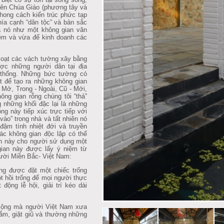
hiên Chúa Giáo (phương tây và
hong cách kiến trúc phức tạp
khía cạnh “dân tộc” và bản sắc
a nó như một không gian văn
iệm và vừa để kinh doanh các
loạt các vách tường xây bằng
ợc những người dân tại địa
 thống. Những bức tường có
 để tạo ra những không gian
 Mở, Trong - Ngoài, Cũ - Mới,
ng gian rỗng chúng tôi “thả”
g những khối đặc lại là những
ng này tiếp xúc trực tiếp với
vào” trong nhà và tất nhiên nó
đậm tính nhiệt đới và truyền
ác không gian độc lập có thể
an này cho người sử dụng một
ian này được lấy ý niệm từ
ười Miền Bắc- Việt Nam:
ng được đặt một chiếc trống
t hồi trống để mọi người thực
động lễ hội, giải trí kéo dài
 cộng mà người Việt Nam xưa
ắm, giặt giũ và thường những