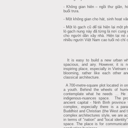
- Không gian hiên – ngồi thư giãn, h
buổi trưa.
- Một không gian cho hát, sinh hoạt v
- Một lò gạch cũ để tái hiện lại một 
lò gạch nung này đã từng là nơi cung 
cho người dân xây nhà. Hiện tại nó đ
nhiều người Việt Nam cao tuổi nó chỉ 
It is easy to build a new urban whic
spacious, and airy. However, it is n
inspiring place, especially in Vietnam
blooming, rather like each other an
classical architecture.
A 700-metre-square plot located in on
a youth. Behind the wheels of hurrie
contemplate what he needs ... He 
indigenous-nuances space. The proj
ancient capital - Ninh Binh province 
complex, especially there is a para
Buddhist and Christian (the West and 
complex architectures style, we are a
in terms of "nation" and “local identity
space. The place is for communicatin