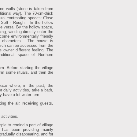
ne walls (stone is taken from
aditional way). The 70-cm-thick
ural contrasting spaces: Close
 Soft - Rough. In the hollow
ce versa. By the hollow space,
ing, winding directly enter the
ome environmentally friendly
nal characters. The house is
hich can be accessed from the
 owner different feeling. The
ditional space of Northern
um. Before starting the village
orm some rituals, and then the
.
pace where, in the past, the
 daily activities, take a bath,
y have a lot water-fern.
king the air, receiving guests,
activities.
eople to remind a part of village
e has been providing mainly
 gradually disappearing, and for