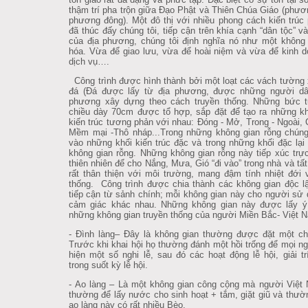
thậm trí pha trộn giữa Đạo Phật và Thiên Chúa Giáo (phươ
phương đông). Một đô thị với nhiều phong cách kiến trúc
đã thúc đấy chúng tôi, tiếp cận trên khía cạnh “dân tộc” v
của địa phương, chúng tôi định nghĩa nó như một không
hóa. Vừa để giao lưu, vừa để hoài niệm và vừa để kinh 
dịch vụ….
Công trình được hình thành bởi một loạt các vách tường
đá (Đá được lấy từ địa phương, được những người dân
phương xây dựng theo cách truyền thống. Những bức 
chiều dày 70cm được tổ hợp, sắp đặt để tạo ra những k
kiến trúc tương phản với nhau: Đóng - Mở, Trong - Ngoài, 
Mềm mại -Thô nháp...Trong những không gian rỗng chúng 
vào những khối kiến trúc đặc và trong những khối đặc lại
không gian rỗng. Những không gian rỗng này tiếp xúc trực
thiên nhiên để cho Nắng, Mưa, Gió “đi vào” trong nhà và tất
rất thân thiện với môi trường, mang đậm tính nhiệt đới 
thống. Công trình được chia thành các không gian độc l
tiếp cận từ sảnh chính; mỗi không gian này cho người sử
cảm giác khác nhau. Những không gian này được lấy ý
những không gian truyền thống của người Miền Bắc- Việt 
- Đình làng– Đây là không gian thường được đặt một ch
Trước khi khai hội họ thường đánh một hồi trống để mọi n
hiện một số nghi lễ, sau đó các hoạt động lễ hội, giải tr
trong suốt kỳ lễ hội.
- Ao làng – Là một không gian công cộng mà người Việt
thường để lấy nước cho sinh hoạt + tắm, giặt giũ và thư
ao làng này có rất nhiều Bèo.