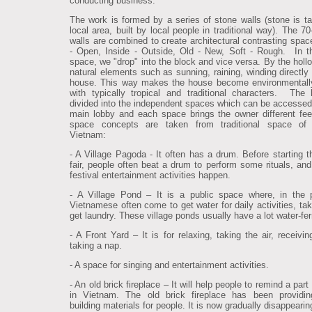
conducting business.
The work is formed by a series of stone walls (stone is t
local area, built by local people in traditional way). The 7
walls are combined to create architectural contrasting spac
- Open, Inside - Outside, Old - New, Soft - Rough. In t
space, we "drop" into the block and vice versa. By the holl
natural elements such as sunning, raining, winding directly 
house. This way makes the house become environmentally
with typically tropical and traditional characters. The
divided into the independent spaces which can be accessed
main lobby and each space brings the owner different fee
space concepts are taken from traditional space of 
Vietnam:
- A Village Pagoda - It often has a drum. Before starting th
fair, people often beat a drum to perform some rituals, and
festival entertainment activities happen.
- A Village Pond – It is a public space where, in the 
Vietnamese often come to get water for daily activities, tak
get laundry. These village ponds usually have a lot water-fer
- A Front Yard – It is for relaxing, taking the air, receivi
taking a nap.
- A space for singing and entertainment activities.
- An old brick fireplace – It will help people to remind a part 
in Vietnam. The old brick fireplace has been providin
building materials for people. It is now gradually disappearin