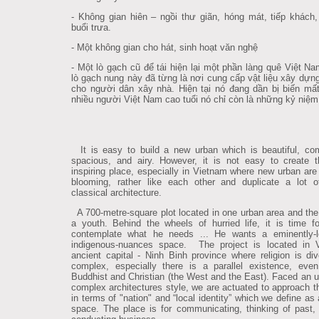
- Không gian hiên – ngồi thư giãn, hóng mát, tiếp khách
buổi trưa.
- Một không gian cho hát, sinh hoạt văn nghệ
- Một lò gạch cũ để tái hiện lại một phần làng quê Việt N
lò gạch nung này đã từng là nơi cung cấp vật liệu xây dựn
cho người dân xây nhà. Hiện tại nó đang dần bị biến mất
nhiều người Việt Nam cao tuổi nó chỉ còn là những kỷ niệm
It is easy to build a new urban which is beautiful, com
spacious, and airy. However, it is not easy to create th
inspiring place, especially in Vietnam where new urban are 
blooming, rather like each other and duplicate a lot 
classical architecture.
A 700-metre-square plot located in one urban area and the
a youth. Behind the wheels of hurried life, it is time f
contemplate what he needs ... He wants a eminently-l
indigenous-nuances space. The project is located in V
ancient capital - Ninh Binh province where religion is di
complex, especially there is a parallel existence, eve
Buddhist and Christian (the West and the East). Faced an u
complex architectures style, we are actuated to approach t
in terms of "nation" and “local identity” which we define as 
space. The place is for communicating, thinking of past,