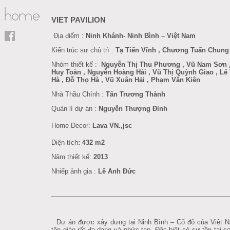
VIET PAVILION
Địa điểm :
Ninh Khánh- Ninh Bình – Việt Nam
Kiến trúc sư chủ trì :
Tạ Tiến Vĩnh , Chương Tuấn Chung
Nhóm thiết kế :
Nguyễn Thị Thu Phương , Vũ Nam Sơn ,
Huy Toàn , Nguyễn Hoàng Hải , Vũ Thị Quỳnh Giao , Lê
Hà , Đỗ Thọ Hà , Vũ Xuân Hải , Phạm Văn Kiên
Nhà Thầu Chính :
Tân Trương Thành
Quản lí dự án :
Nguyễn Thượng Đỉnh
Home Decor
:
Lava VN.,jsc
Diện tích
: 432 m2
Năm thiết kế:
201
3
Nhiếp ảnh gia :
Lê Anh Đức
Dự án được xây dưng tại Ninh Bình – Cố đô của Việt N
tôn giáo rất đa dạng và phức tạp. Đặc biệt có sự tồn tại s