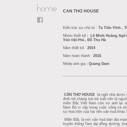
CAN THO HOUSE
Kiến trúc sư chủ trì :
Tạ Tiến Vĩnh ,
Nhóm thiết kế
: Lê Minh Hoàng
, Ngô
,
Đỗ Thọ Hà
Trần Việt Phú
Năm thiết kế :
2014
Năm hoàn thành :
2016
Nhiếp ảnh gia
: Quang Dam
CẦN THƠ HOUSE
là
ngôi nhà được t
đình trẻ chàng trai trẻ tuổi vốn là ngư
miền Bắc Việt Nam còn vợ anh lại si
Nam Bộ vì vậy trong cuộc sống và sin
sự hoà trộn của hai nền văn hoá khác bi
Miền Bắc là nơi văn hoá bản địa man
truyền thống Tam đại đồng đường, tro