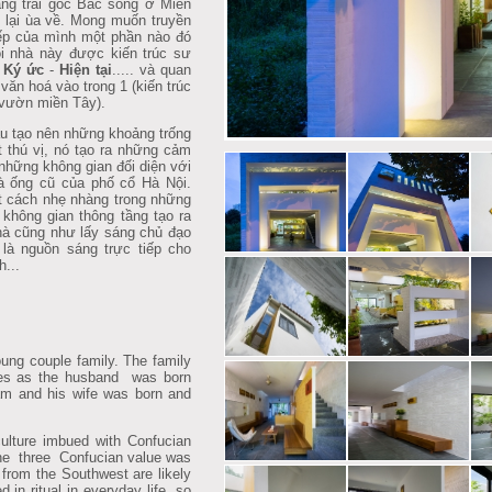
àng trai gốc Bắc sống ở Miền
 lại ùa về. Mong muốn truyền
iếp của mình một phần nào đó
i nhà này được kiến trúc sư
a
Ký ức
-
Hiện tại
..... và quan
 văn hoá vào trong 1 (kiến trúc
 vườn miền Tây).
u tạo nên những khoảng trống
t thú vị, nó tạo ra những cảm
 những không gian đối diện với
à ống cũ của phố cổ Hà Nội.
 cách nhẹ nhàng trong những
 không gian thông tầng tạo ra
hà cũng như lấy sáng chủ đạo
là nguồn sáng trực tiếp cho
h...
ng couple family. The family
tures as the husband was born
am and his wife was born and
ulture imbued with Confucian
f the three Confucian value was
e from the Southwest are likely
d in ritual in everyday life, so