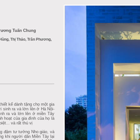
 Trương Tuấn Chung
 Hùng, Thị Thảo, Trần Phương,
hiết kế dành tặng chọ một gia
ời sinh ra và lớn lên ở Hà Nội-
nh ra và lớn lên ở miền Tây
h hoạt của gia đình của họ là
ệt... và rất thú vị
g đậm tư tưởng Nho giáo, và
ng khi người dân Miền Tây lại