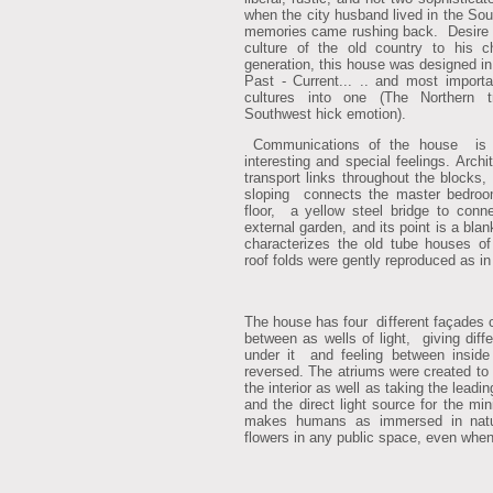
when the city husband lived in the Sou
memories came rushing back. Desire t
culture of the old country to his c
generation, this house was designed i
Past - Current... .. and most importa
cultures into one (The Northern t
Southwest hick emotion).
Communications of the house is v
interesting and special feelings. Arch
transport links throughout the blocks
sloping connects the master bedro
floor, a yellow steel bridge to con
external garden, and its point is a blan
characterizes the old tube houses of
roof folds were gently reproduced as in
The house has four different façades 
between as wells of light, giving dif
under it and feeling between inside
reversed. The atriums were created to p
the interior as well as taking the leadin
and the direct light source for the mi
makes humans as immersed in natur
flowers in any public space, even whe