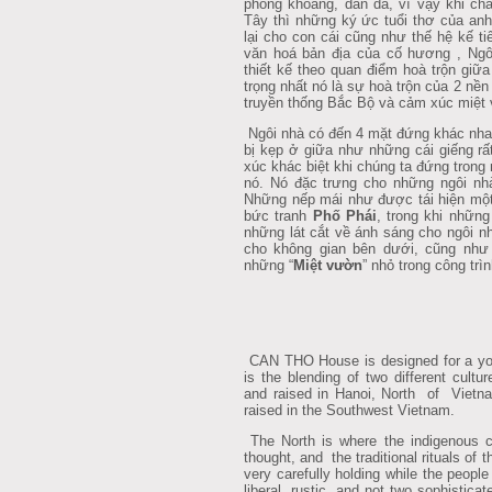
phóng khoáng, dân dã, vì vậy khi ch
Tây thì những ký ức tuổi thơ của anh
lại cho con cái cũng như thế hệ kế t
văn hoá bản địa của cố hương , Ngô
thiết kế theo quan điểm hoà trộn giữ
trọng nhất nó là sự hoà trộn của 2 nền
truyền thống Bắc Bộ và cảm xúc miệt
Ngôi nhà có đến 4 mặt đứng khác nha
bị kẹp ở giữa như những cái giếng rấ
xúc khác biệt khi chúng ta đứng trong
nó. Nó đặc trưng cho những ngôi nh
Những nếp mái như được tái hiện một
bức tranh
Phố Phái
, trong khi những
những lát cắt về ánh sáng cho ngôi n
cho không gian bên dưới, cũng như 
những “
Miệt vườn
” nhỏ trong công trìn
CAN THO House is designed for a you
is the blending of two different cul
and raised in Hanoi, North of Vietn
raised in the Southwest Vietnam.
The North is where the indigenous c
thought, and the traditional rituals o
very carefully holding while the peopl
liberal, rustic, and not two sophisticate