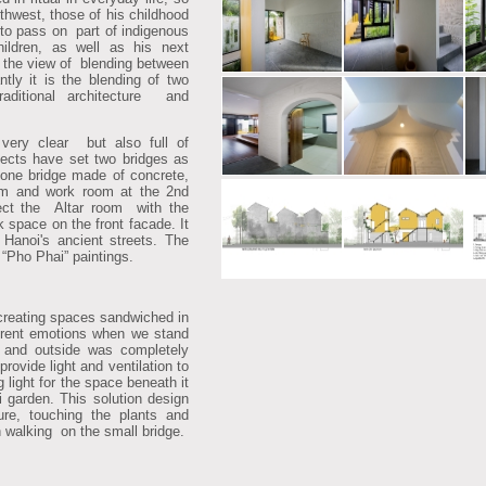
thwest, those of his childhood
o pass on part of indigenous
hildren, as well as his next
n the view of blending between
ntly it is the blending of two
raditional architecture and
ery clear but also full of
itects have set two bridges as
, one bridge made of concrete,
om and work room at the 2nd
nect the Altar room with the
k space on the front facade. It
 Hanoi's ancient streets. The
 “Pho Phai” paintings.
creating spaces sandwiched in
ferent emotions when we stand
 and outside was completely
rovide light and ventilation to
g light for the space beneath it
ni garden. This solution design
e, touching the plants and
n walking on the small bridge.