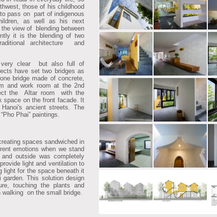
thwest, those of his childhood
o pass on part of indigenous
hildren, as well as his next
n the view of blending between
ntly it is the blending of two
raditional architecture and
ery clear but also full of
itects have set two bridges as
, one bridge made of concrete,
om and work room at the 2nd
nect the Altar room with the
k space on the front facade. It
 Hanoi's ancient streets. The
 “Pho Phai” paintings.
creating spaces sandwiched in
ferent emotions when we stand
 and outside was completely
rovide light and ventilation to
g light for the space beneath it
ni garden. This solution design
e, touching the plants and
n walking on the small bridge.