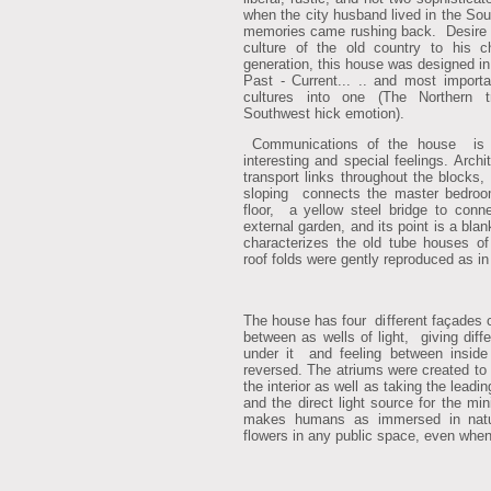
when the city husband lived in the Sou
memories came rushing back. Desire t
culture of the old country to his c
generation, this house was designed i
Past - Current... .. and most importa
cultures into one (The Northern t
Southwest hick emotion).
Communications of the house is v
interesting and special feelings. Arch
transport links throughout the blocks
sloping connects the master bedro
floor, a yellow steel bridge to con
external garden, and its point is a blan
characterizes the old tube houses of
roof folds were gently reproduced as in
The house has four different façades 
between as wells of light, giving dif
under it and feeling between inside
reversed. The atriums were created to p
the interior as well as taking the leadin
and the direct light source for the mi
makes humans as immersed in natur
flowers in any public space, even whe