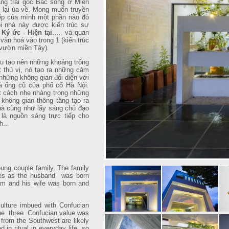
àng trai gốc Bắc sống ở Miền
 lại ùa về. Mong muốn truyền
iếp của mình một phần nào đó
i nhà này được kiến trúc sư
a
Ký ức
-
Hiện tại
..... và quan
 văn hoá vào trong 1 (kiến trúc
 vườn miền Tây).
u tạo nên những khoảng trống
t thú vị, nó tạo ra những cảm
 những không gian đối diện với
à ống cũ của phố cổ Hà Nội.
 cách nhẹ nhàng trong những
 không gian thông tầng tạo ra
hà cũng như lấy sáng chủ đạo
là nguồn sáng trực tiếp cho
h...
ng couple family. The family
tures as the husband was born
am and his wife was born and
ulture imbued with Confucian
f the three Confucian value was
e from the Southwest are likely
d in ritual in everyday life, so