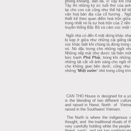
phóng khoáng, dân dã, vì vậy khi ch
Tây thì những ký ức tuổi thơ của anh
lại cho con cái cũng như thế hệ kế t
văn hoá bản địa của cố hương , Ngô
thiết kế theo quan điểm hoà trộn giữ
trọng nhất nó là sự hoà trộn của 2 nền
truyền thống Bắc Bộ và cảm xúc miệt
Ngôi nhà có đến 4 mặt đứng khác nha
bị kẹp ở giữa như những cái giếng rấ
xúc khác biệt khi chúng ta đứng trong
nó. Nó đặc trưng cho những ngôi nh
Những nếp mái như được tái hiện một
bức tranh
Phố Phái
, trong khi những
những lát cắt về ánh sáng cho ngôi n
cho không gian bên dưới, cũng như 
những “
Miệt vườn
” nhỏ trong công trìn
CAN THO House is designed for a you
is the blending of two different cul
and raised in Hanoi, North of Vietn
raised in the Southwest Vietnam.
The North is where the indigenous c
thought, and the traditional rituals o
very carefully holding while the peopl
liberal, rustic, and not two sophisticate