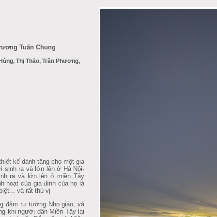
 Trương Tuấn Chung
 Hùng, Thị Thảo, Trần Phương,
hiết kế dành tặng chọ một gia
ời sinh ra và lớn lên ở Hà Nội-
nh ra và lớn lên ở miền Tây
h hoạt của gia đình của họ là
ệt... và rất thú vị
g đậm tư tưởng Nho giáo, và
ng khi người dân Miền Tây lại