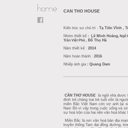
CAN THO HOUSE
Kiến trúc sư chủ trì :
Tạ Tiến Vĩnh ,
Nhóm thiết kế
: Lê Minh Hoàng
, Ngô
,
Đỗ Thọ Hà
Trần Việt Phú
Năm thiết kế :
2014
Năm hoàn thành :
2016
Nhiếp ảnh gia
: Quang Dam
CẦN THƠ HOUSE
là
ngôi nhà được t
đình trẻ chàng trai trẻ tuổi vốn là ngư
miền Bắc Việt Nam còn vợ anh lại si
Nam Bộ vì vậy trong cuộc sống và sin
sự hoà trộn của hai nền văn hoá khác bi
Miền Bắc là nơi văn hoá bản địa man
truyền thống Tam đại đồng đường, tro