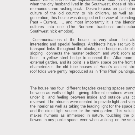
when the city husband lived in the Southwest, those of his 
memories came rushing back. Desire to pass on part of i
culture of the old country to his children, as well as
generation, this house was designed in the view of blendin
Past - Current... .. and most importantly it is the blendi
cultures into one (The Northern traditional architec
Southwest hick emotion).
Communications of the house is very clear but also
interesting and special feelings. Architects have set two b
transport links throughout the blocks, one bridge made of 
sloping connects the master bedroom and work room at
floor, a yellow steel bridge to connect the Altar room
external garden, and its point is a blank space on the front 
characterizes the old tube houses of Hanoi's ancient str
roof folds were gently reproduced as in “Pho Phai” paintings
The house has four different façades creating spaces sand
between as wells of light, giving different emotions when
under it and feeling between inside and outside was c
reversed. The atriums were created to provide light and vent
the interior as well as taking the leading light for the space 
and the direct light source for the mini garden. This soluti
makes humans as immersed in nature, touching the pl
flowers in any public space, even when walking on the smal