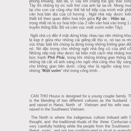
phóng khoáng, dân dã, vì vậy khi chàng trai gốc Bắc số
Tây thì những ký ức tuổi thơ của anh lại ùa về. Mong mu
lại cho con cái cũng như thế hệ kế tiếp của mình một ph
văn hoá bản địa của cố hương , Ngôi nhà này được kiến
thiết kế theo quan điểm hoà trộn giữa
Ký ức
-
Hiện tại
...
trọng nhất nó là sự hoà trộn của 2 nền văn hoá vào trong 1 (
truyền thống Bắc Bộ và cảm xúc miệt vườn miền Tây).
Ngôi nhà có đến 4 mặt đứng khác nhau tạo nên những kho
bị kẹp ở giữa như những cái giếng rất thú vị, nó tạo ra 
xúc khác biệt khi chúng ta đứng trong những không gian đối
nó. Nó đặc trưng cho những ngôi nhà ống cũ của phố cổ
Những nếp mái như được tái hiện một cách nhẹ nhàng tr
bức tranh
Phố Phái
, trong khi những không gian thông tầ
những lát cắt về ánh sáng cho ngôi nhà cũng như lấy sán
cho không gian bên dưới, cũng như là nguồn sáng trực 
những “
Miệt vườn
” nhỏ trong công trình...
CAN THO House is designed for a young couple family. T
is the blending of two different cultures as the husband
and raised in Hanoi, North of Vietnam and his wife was
raised in the Southwest Vietnam.
The North is where the indigenous culture imbued with 
thought, and the traditional rituals of the three Confucian 
very carefully holding while the people from the Southwest a
liberal, rustic, and not two sophisticated in ritual in everyda