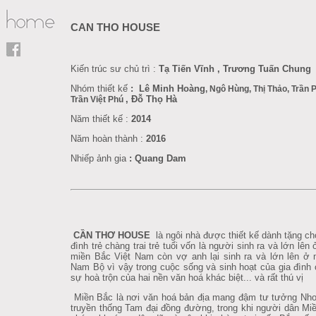
CAN THO HOUSE
Kiến trúc sư chủ trì :
Tạ Tiến Vĩnh , Trương Tuấn Chung
Nhóm thiết kế
: Lê Minh Hoàng
, Ngô Hùng, Thị Thảo, Trần
,
Đỗ Thọ Hà
Trần Việt Phú
Năm thiết kế :
2014
Năm hoàn thành :
2016
Nhiếp ảnh gia
: Quang Dam
CẦN THƠ HOUSE
là
ngôi nhà được thiết kế dành tặng ch
đình trẻ chàng trai trẻ tuổi vốn là người sinh ra và lớn lên
miền Bắc Việt Nam còn vợ anh lại sinh ra và lớn lên ở
Nam Bộ vì vậy trong cuộc sống và sinh hoạt của gia đình 
sự hoà trộn của hai nền văn hoá khác biệt... và rất thú vị
Miền Bắc là nơi văn hoá bản địa mang đậm tư tưởng Nho
truyền thống Tam đại đồng đường, trong khi người dân Miề