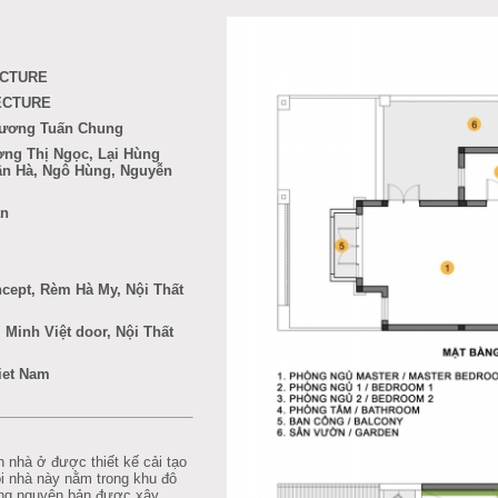
ECTURE
ECTURE
Trương Tuấn Chung
ơng Thị Ngọc, Lại Hùng
ân Hà,
Ngô Hùng, Nguyễn
ân
ncept, Rèm Hà My, Nội Thất
 Minh Việt door, Nội Thất
Viet Nam
nhà ở được thiết kế cải tạo
ôi nhà này nằm trong khu đô
bằng nguyên bản được xây