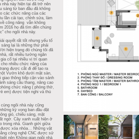
nhà này hiện tại đã trở nên
iếu sáng từ ban đầu đã không
o các chức năng của các
u lần cải tạo, chỉnh sửa, làm
p về công năng
vẫn không
năm 2016 họ đã tìm đến chúng
ác” cho ngôi nhà này.
ải quyết rất tốt nhưng yếu tố
 sáng lại là những thứ phải
Với hiện trạng đó chúng tôi đã
 nhà, rất nhiều tường ngăn
a cố tại nhiều vị trí quan
ối cho nhiều chức năng của
trạng được cắt đi để tạo ra
một Vườn khô dưới mặt sàn,
ại giao thông tiếp cận vào sảnh
 ánh sáng cầu thang, nâng cao
phòng chức năng ( phòng thờ,
rẻ em) được tiện nghi và thú
 cùng ngôi nhà này cũng
 những kỳ vọng ban đầu đặt
hông gió, chiếu sáng, mặt
t ngờ. Cây xanh xuất hiện ở
o trong nhà. Gianh giới giữa
hư được xóa nhòa… Những vật
ắt bằng công nghệ CNC được sử
 biệt nên Không gian ngồi nhà