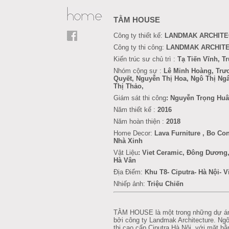
TẰM HOUSE
Công ty thiết kế:
LANDMAK ARCHIT
Công ty thi công:
LANDMAK ARCHIT
Kiến trúc sư chủ trì :
Tạ Tiến Vĩnh, 
Nhóm cộng sự :
Lê Minh Hoàng, Trư
Quyết, Nguyễn Thị Hoa, Ngô Thị Ng
Thị Thảo,
Giám sát thi công
: Nguyễn Trọng Hu
Năm thiết kế :
2016
Năm hoàn thiện :
2018
Home Decor:
Lava Furniture
, Bo Co
Nhà Xinh
Vật Liệu
: Viet Ceramic, Đông Dương,
Hà Vân
Địa Điểm:
Khu T8-
Ciputra- Hà Nội- 
Nhiếp ảnh:
Triệu Chiến
TẰM HOUSE là một trong những dự án 
bởi công ty Landmak Architecture. Ng
thị cao cấp Ciputra Hà Nội, với mặt 