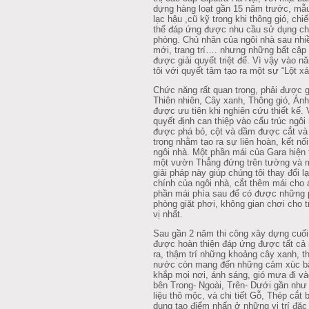
dựng hàng loạt gần 15 năm trước, mẫu 
lạc hậu ,cũ kỹ trong khi thông gió, ch
thể đáp ứng được nhu cầu sử dụng ch
phòng. Chủ nhân của ngôi nhà sau nhiề
mới, trang trí…. nhưng những bất cậ
được giải quyết triệt để. Vì vậy vào 
tôi với quyết tâm tạo ra một sự “Lột x
Chức năng rất quan trọng, phải được gi
Thiên nhiên, Cây xanh, Thông gió, Ánh
được ưu tiên khi nghiên cứu thiết kế. 
quyết định can thiệp vào cấu trúc ngôi
được phá bỏ, cột và dầm được cắt và gi
trọng nhằm tạo ra sự liên hoàn, kết n
ngôi nhà. Một phần mái của Gara hiện 
một vườn Thẳng đứng trên tường và 
giải pháp này giúp chúng tôi thay đổi l
chính của ngôi nhà, cắt thêm mái cho
phần mái phía sau để có được những 
phòng giặt phơi, không gian chơi cho t
vị nhất.
Sau gần 2 năm thi công xây dựng cuối
được hoàn thiện đáp ứng được tất cả
ra, thậm trí những khoảng cây xanh, t
nước còn mang đến những cảm xúc bấ
khắp mọi nơi, ánh sáng, gió mưa đi và
bên Trong- Ngoài, Trên- Dưới gần n
liệu thô mộc, và chi tiết Gỗ, Thép c
dụng tạo điểm nhấn ở những vị trí đặc