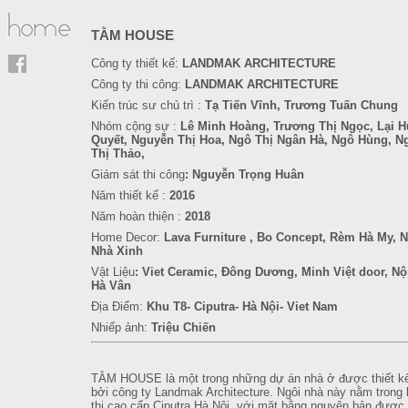
TẰM HOUSE
Công ty thiết kế:
LANDMAK ARCHITECTURE
Công ty thi công:
LANDMAK ARCHITECTURE
Kiến trúc sư chủ trì :
Tạ Tiến Vĩnh, Trương Tuấn Chung
Nhóm cộng sự :
Lê Minh Hoàng, Trương Thị Ngọc, Lại 
Quyết, Nguyễn Thị Hoa, Ngô Thị Ngân Hà,
Ngô Hùng, N
Thị Thảo,
Giám sát thi công
: Nguyễn Trọng Huân
Năm thiết kế :
2016
Năm hoàn thiện :
2018
Home Decor:
Lava Furniture
, Bo Concept, Rèm Hà My, N
Nhà Xinh
Vật Liệu
: Viet Ceramic, Đông Dương, Minh Việt door, Nộ
Hà Vân
Địa Điểm:
Khu T8-
Ciputra- Hà Nội- Viet Nam
Nhiếp ảnh:
Triệu Chiến
TẰM HOUSE là một trong những dự án nhà ở được thiết kế
bởi công ty Landmak Architecture. Ngôi nhà này nằm trong
thị cao cấp Ciputra Hà Nội, với mặt bằng nguyên bản được