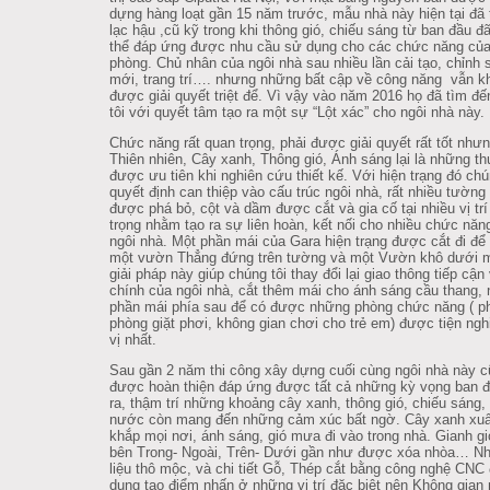
dựng hàng loạt gần 15 năm trước, mẫu nhà này hiện tại đã 
lạc hậu ,cũ kỹ trong khi thông gió, chiếu sáng từ ban đầu đ
thể đáp ứng được nhu cầu sử dụng cho các chức năng củ
phòng. Chủ nhân của ngôi nhà sau nhiều lần cải tạo, chỉnh 
mới, trang trí…. nhưng những bất cập về công năng
vẫn k
được giải quyết triệt để. Vì vậy vào năm 2016 họ đã tìm đ
tôi với quyết tâm tạo ra một sự “Lột xác” cho ngôi nhà này.
Chức năng rất quan trọng, phải được giải quyết rất tốt nhưn
Thiên nhiên, Cây xanh, Thông gió, Ánh sáng lại là những th
được ưu tiên khi nghiên cứu thiết kế. Với hiện trạng đó chú
quyết định can thiệp vào cấu trúc ngôi nhà, rất nhiều tường
được phá bỏ, cột và dầm được cắt và gia cố tại nhiều vị tr
trọng nhằm tạo ra sự liên hoàn, kết nối cho nhiều chức năn
ngôi nhà. Một phần mái của Gara hiện trạng được cắt đi để 
một vườn Thẳng đứng trên tường và một Vườn khô dưới m
giải pháp này giúp chúng tôi thay đổi lại giao thông tiếp cậ
chính của ngôi nhà, cắt thêm mái cho ánh sáng cầu thang,
phần mái phía sau để có được những phòng chức năng ( p
phòng giặt phơi, không gian chơi cho trẻ em) được tiện ngh
vị nhất.
Sau gần 2 năm thi công xây dựng cuối cùng ngôi nhà này 
được hoàn thiện đáp ứng được tất cả những kỳ vọng ban đ
ra, thậm trí những khoảng cây xanh, thông gió, chiếu sáng,
nước còn mang đến những cảm xúc bất ngờ. Cây xanh xuấ
khắp mọi nơi, ánh sáng, gió mưa đi vào trong nhà. Gianh gi
bên Trong- Ngoài, Trên- Dưới gần như được xóa nhòa… N
liệu thô mộc, và chi tiết Gỗ, Thép cắt bằng công nghệ CN
dụng tạo điểm nhấn ở những vị trí đặc biệt nên Không gian 