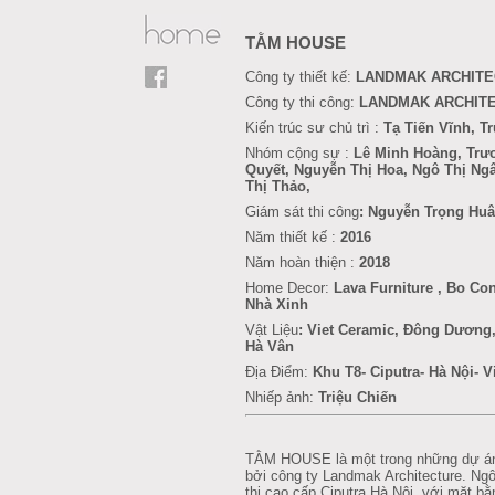
TẰM HOUSE
Công ty thiết kế:
LANDMAK ARCHIT
Công ty thi công:
LANDMAK ARCHIT
Kiến trúc sư chủ trì :
Tạ Tiến Vĩnh, 
Nhóm cộng sự :
Lê Minh Hoàng, Trư
Quyết, Nguyễn Thị Hoa, Ngô Thị Ng
Thị Thảo,
Giám sát thi công
: Nguyễn Trọng Hu
Năm thiết kế :
2016
Năm hoàn thiện :
2018
Home Decor:
Lava Furniture
, Bo Co
Nhà Xinh
Vật Liệu
: Viet Ceramic, Đông Dương,
Hà Vân
Địa Điểm:
Khu T8-
Ciputra- Hà Nội- 
Nhiếp ảnh:
Triệu Chiến
TẰM HOUSE là một trong những dự án 
bởi công ty Landmak Architecture. Ng
thị cao cấp Ciputra Hà Nội, với mặt 