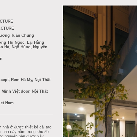
ECTURE
ECTURE
Trương Tuấn Chung
ơng Thị Ngọc, Lại Hùng
ân Hà,
Ngô Hùng, Nguyễn
ân
ncept, Rèm Hà My, Nội Thất
 Minh Việt door, Nội Thất
Viet Nam
nhà ở được thiết kế cải tạo
ôi nhà này nằm trong khu đô
bằng nguyên bản được xây