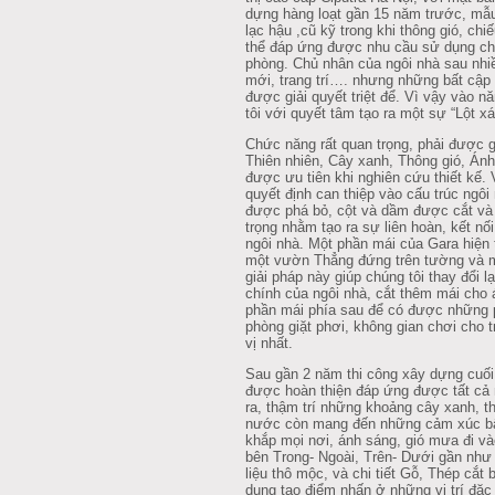
dựng hàng loạt gần 15 năm trước, mẫu 
lạc hậu ,cũ kỹ trong khi thông gió, ch
thể đáp ứng được nhu cầu sử dụng ch
phòng. Chủ nhân của ngôi nhà sau nhiề
mới, trang trí…. nhưng những bất cậ
được giải quyết triệt để. Vì vậy vào 
tôi với quyết tâm tạo ra một sự “Lột x
Chức năng rất quan trọng, phải được gi
Thiên nhiên, Cây xanh, Thông gió, Ánh
được ưu tiên khi nghiên cứu thiết kế. 
quyết định can thiệp vào cấu trúc ngôi
được phá bỏ, cột và dầm được cắt và gi
trọng nhằm tạo ra sự liên hoàn, kết n
ngôi nhà. Một phần mái của Gara hiện 
một vườn Thẳng đứng trên tường và 
giải pháp này giúp chúng tôi thay đổi l
chính của ngôi nhà, cắt thêm mái cho
phần mái phía sau để có được những 
phòng giặt phơi, không gian chơi cho t
vị nhất.
Sau gần 2 năm thi công xây dựng cuối
được hoàn thiện đáp ứng được tất cả
ra, thậm trí những khoảng cây xanh, t
nước còn mang đến những cảm xúc bấ
khắp mọi nơi, ánh sáng, gió mưa đi và
bên Trong- Ngoài, Trên- Dưới gần n
liệu thô mộc, và chi tiết Gỗ, Thép c
dụng tạo điểm nhấn ở những vị trí đặc