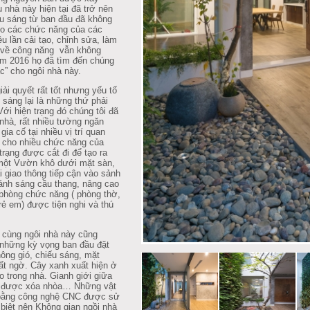
nhà này hiện tại đã trở nên
iếu sáng từ ban đầu đã không
o các chức năng của các
u lần cải tạo, chỉnh sửa, làm
p về công năng
vẫn không
năm 2016 họ đã tìm đến chúng
ác” cho ngôi nhà này.
ải quyết rất tốt nhưng yếu tố
 sáng lại là những thứ phải
Với hiện trạng đó chúng tôi đã
 nhà, rất nhiều tường ngăn
a cố tại nhiều vị trí quan
ối cho nhiều chức năng của
trạng được cắt đi để tạo ra
một Vườn khô dưới mặt sàn,
ại giao thông tiếp cận vào sảnh
 ánh sáng cầu thang, nâng cao
phòng chức năng ( phòng thờ,
rẻ em) được tiện nghi và thú
 cùng ngôi nhà này cũng
 những kỳ vọng ban đầu đặt
hông gió, chiếu sáng, mặt
t ngờ. Cây xanh xuất hiện ở
o trong nhà. Gianh giới giữa
hư được xóa nhòa… Những vật
ắt bằng công nghệ CNC được sử
 biệt nên Không gian ngồi nhà