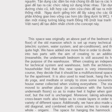
nguyên. Tận dụng các dầm bo mái chúng tôi đã tạo ra các 
gian để tạo ra các chức năng sử dụng khác nhau. Tận d
đường chéo cũ, kết hợp các vòm cửa chéo để tạo ra một
thống nhất. Ngay dưới giếng trời để lấy sáng cho các t
phần không gian treo võng cao hơn (do tầng dưới là WC). 
dán một mảng tường bằng tranh Đông Hồ (một loại tranh
Việt nam) để tạo điểm nhấn chính cho concept này.
This space was originally an above part of the bedroom (a
floor) of the old mansion which is set up many technica
(electric system, water system, and air-conditioner), and th
quite high. We have added one more floor in order to divide 
into two parts with the aim of creating to an additio
(meanwhile, the underneath bedroom is still assured its he
the purpose of the warehouse. When creating an independ
for technical system and warehouse, both the architect
householder find that this new space is very interesti
course, they decide that it should be a multifunctional spac
for the apartment. It is also used to read book, hang the
do yoga, and meditate or simply to store some souvenirs
house owner collected when visiting everywhere. The sta
moved to another place (in accordance with the functi
underneath floors) so as to make feel it higher when goi
roof, but the roof is unchanged. Moreover, taking advanta
cross-beam roofs also helps us to create layers in order 
variety of different space. Additionally, we have also made 
old diagonal, and combined with cross arches to create a
whole - origami. The space for hanging the hammock i