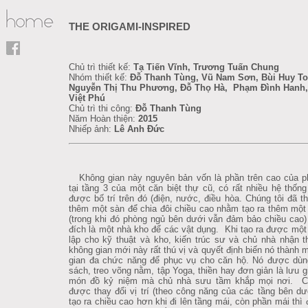
THE ORIGAMI-INSPIRED
Chủ trì thiết kế:
Tạ Tiến Vĩnh, Trương Tuấn Chung
Nhóm thiết kế:
Đỗ Thanh Tùng, Vũ Nam Sơn, Bùi Huy T
Nguyễn Thị Thu Phương, Đỗ Thọ Hà, Phạm Đình Hanh,
Việt Phú
Chủ trì thi công:
Đỗ Thanh Tùng
Năm Hoàn thiện:
2015
Nhiếp ảnh:
Lê Anh Đức
Không gian này nguyên bản vốn là phần trên cao của p
tại tầng 3 của một căn biệt thự cũ, có rất nhiều hệ thống
được bố trí trên đó (điện, nước, điều hòa. Chúng tôi đã th
thêm một sàn để chia đôi chiều cao nhằm tạo ra thêm một
(trong khi đó phòng ngủ bên dưới vẫn đảm bảo chiều cao
đích là một nhà kho để các vật dụng. Khi tạo ra được một
lập cho kỹ thuật và kho, kiến trúc sư và chủ nhà nhận t
không gian mới này rất thú vị và quyết định biến nó thành 
gian đa chức năng để phục vụ cho căn hộ. Nó được dùn
sách, treo võng nằm, tập Yoga, thiền hay đơn giản là lưu 
món đồ kỷ niệm mà chủ nhà sưu tầm khắp mọi nơi. C
được thay đổi vị trí (theo công năng của các tầng bên d
tạo ra chiều cao hơn khi đi lên tầng mái, còn phần mái thì