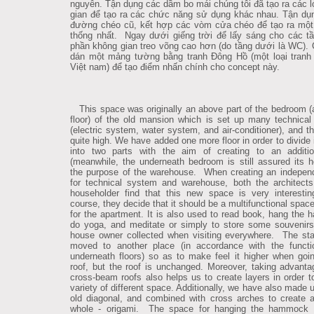
nguyên. Tận dụng các dầm bo mái chúng tôi đã tạo ra các 
gian để tạo ra các chức năng sử dụng khác nhau. Tận d
đường chéo cũ, kết hợp các vòm cửa chéo để tạo ra một
thống nhất. Ngay dưới giếng trời để lấy sáng cho các t
phần không gian treo võng cao hơn (do tầng dưới là WC). 
dán một mảng tường bằng tranh Đông Hồ (một loại tranh
Việt nam) để tạo điểm nhấn chính cho concept này.
This space was originally an above part of the bedroom (a
floor) of the old mansion which is set up many technica
(electric system, water system, and air-conditioner), and th
quite high. We have added one more floor in order to divide 
into two parts with the aim of creating to an additio
(meanwhile, the underneath bedroom is still assured its he
the purpose of the warehouse. When creating an independ
for technical system and warehouse, both the architect
householder find that this new space is very interesti
course, they decide that it should be a multifunctional spac
for the apartment. It is also used to read book, hang the
do yoga, and meditate or simply to store some souvenirs
house owner collected when visiting everywhere. The sta
moved to another place (in accordance with the functi
underneath floors) so as to make feel it higher when goi
roof, but the roof is unchanged. Moreover, taking advanta
cross-beam roofs also helps us to create layers in order 
variety of different space. Additionally, we have also made 
old diagonal, and combined with cross arches to create a
whole - origami. The space for hanging the hammock i