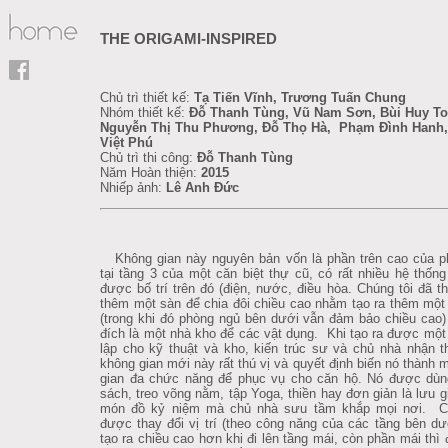
THE ORIGAMI-INSPIRED
Chủ trì thiết kế:
Tạ Tiến Vĩnh, Trương Tuấn Chung
Nhóm thiết kế:
Đỗ Thanh Tùng, Vũ Nam Sơn, Bùi Huy T
Nguyễn Thị Thu Phương, Đỗ Thọ Hà, Phạm Đình Hanh,
Việt Phú
Chủ trì thi công:
Đỗ Thanh Tùng
Năm Hoàn thiện:
2015
Nhiếp ảnh:
Lê Anh Đức
Không gian này nguyên bản vốn là phần trên cao của p
tại tầng 3 của một căn biệt thự cũ, có rất nhiều hệ thống
được bố trí trên đó (điện, nước, điều hòa. Chúng tôi đã th
thêm một sàn để chia đôi chiều cao nhằm tạo ra thêm một
(trong khi đó phòng ngủ bên dưới vẫn đảm bảo chiều cao
đích là một nhà kho để các vật dụng. Khi tạo ra được một
lập cho kỹ thuật và kho, kiến trúc sư và chủ nhà nhận t
không gian mới này rất thú vị và quyết định biến nó thành 
gian đa chức năng để phục vụ cho căn hộ. Nó được dùn
sách, treo võng nằm, tập Yoga, thiền hay đơn giản là lưu 
món đồ kỷ niệm mà chủ nhà sưu tầm khắp mọi nơi. C
được thay đổi vị trí (theo công năng của các tầng bên d
tạo ra chiều cao hơn khi đi lên tầng mái, còn phần mái thì