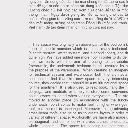
nguyên. Tận dụng các dầm bo mái chúng tôi đã tạo ra các 
gian để tạo ra các chức năng sử dụng khác nhau. Tận d
đường chéo cũ, kết hợp các vòm cửa chéo để tạo ra một
thống nhất. Ngay dưới giếng trời để lấy sáng cho các t
phần không gian treo võng cao hơn (do tầng dưới là WC). 
dán một mảng tường bằng tranh Đông Hồ (một loại tranh
Việt nam) để tạo điểm nhấn chính cho concept này.
This space was originally an above part of the bedroom (a
floor) of the old mansion which is set up many technica
(electric system, water system, and air-conditioner), and th
quite high. We have added one more floor in order to divide 
into two parts with the aim of creating to an additio
(meanwhile, the underneath bedroom is still assured its he
the purpose of the warehouse. When creating an independ
for technical system and warehouse, both the architect
householder find that this new space is very interesti
course, they decide that it should be a multifunctional spac
for the apartment. It is also used to read book, hang the
do yoga, and meditate or simply to store some souvenirs
house owner collected when visiting everywhere. The sta
moved to another place (in accordance with the functi
underneath floors) so as to make feel it higher when goi
roof, but the roof is unchanged. Moreover, taking advanta
cross-beam roofs also helps us to create layers in order 
variety of different space. Additionally, we have also made 
old diagonal, and combined with cross arches to create a
whole - origami. The space for hanging the hammock i