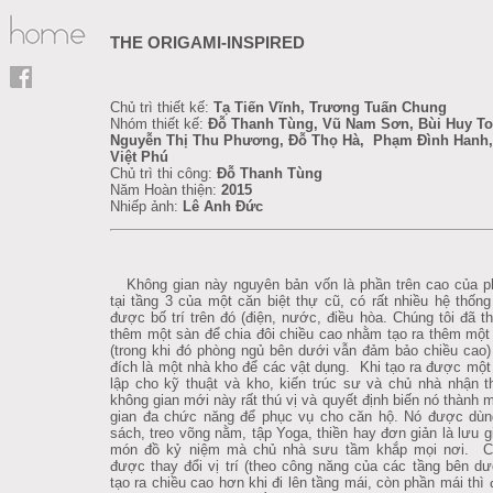
THE ORIGAMI-INSPIRED
Chủ trì thiết kế:
Tạ Tiến Vĩnh, Trương Tuấn Chung
Nhóm thiết kế:
Đỗ Thanh Tùng, Vũ Nam Sơn, Bùi Huy T
Nguyễn Thị Thu Phương, Đỗ Thọ Hà, Phạm Đình Hanh,
Việt Phú
Chủ trì thi công:
Đỗ Thanh Tùng
Năm Hoàn thiện:
2015
Nhiếp ảnh:
Lê Anh Đức
Không gian này nguyên bản vốn là phần trên cao của p
tại tầng 3 của một căn biệt thự cũ, có rất nhiều hệ thống
được bố trí trên đó (điện, nước, điều hòa. Chúng tôi đã th
thêm một sàn để chia đôi chiều cao nhằm tạo ra thêm một
(trong khi đó phòng ngủ bên dưới vẫn đảm bảo chiều cao
đích là một nhà kho để các vật dụng. Khi tạo ra được một
lập cho kỹ thuật và kho, kiến trúc sư và chủ nhà nhận t
không gian mới này rất thú vị và quyết định biến nó thành 
gian đa chức năng để phục vụ cho căn hộ. Nó được dùn
sách, treo võng nằm, tập Yoga, thiền hay đơn giản là lưu 
món đồ kỷ niệm mà chủ nhà sưu tầm khắp mọi nơi. C
được thay đổi vị trí (theo công năng của các tầng bên d
tạo ra chiều cao hơn khi đi lên tầng mái, còn phần mái thì