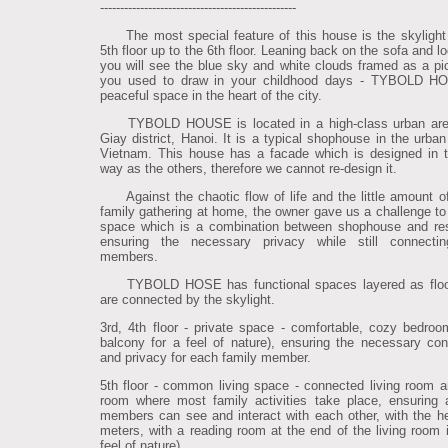
-------------------------------------------------
The most special feature of this house is the skylight
5th floor up to the 6th floor. Leaning back on the sofa and l
you will see the blue sky and white clouds framed as a pic
you used to draw in your childhood days - TYBOLD H
peaceful space in the heart of the city.
TYBOLD HOUSE is located in a high-class urban are
Giay district, Hanoi. It is a typical shophouse in the urban
Vietnam. This house has a facade which is designed in
way as the others, therefore we cannot re-design it.
Against the chaotic flow of life and the little amount of
family gathering at home, the owner gave us a challenge to
space which is a combination between shophouse and re
ensuring the necessary privacy while still connectin
members.
TYBOLD HOSE has functional spaces layered as floo
are connected by the skylight.
3rd, 4th floor - private space - comfortable, cozy bedroo
balcony for a feel of nature), ensuring the necessary co
and privacy for each family member.
5th floor - common living space - connected living room a
room where most family activities take place, ensuring a
members can see and interact with each other, with the he
meters, with a reading room at the end of the living room i
feel of nature).