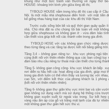
khung như một bức tranh vẫn thường vẽ ngày thơ b
HOUSE- khoảng trời bình yên giữa lòng đô thị.
TYBOLD HOUSE nằm trong khu đô thị cao cấp ở Cầu 
Nội. là một mẫu nhà shophouse điển hình với mặt tiền đ
kế giống nhau hàng loạt của các khu đô thị Việt Nam.
Trước cuộc sống bộn bề và quỹ thời gian quây quần ít 
nhà. Chủ nhà đặt ra cho chúng tôi bài toán về một không
hợp giữa shophouse và không gian ở - vừa đảm bảo tính
cần thiết vừa giúp kết nối các thành viên trong gia đình.
TYBOLD HOSE với các không gian chức năng được 
theo từng tầng.và các tầng lại được kết nối bằng giếng trời.
Tầng 3,4 – không gian riêng tư- khu vực phòng ngủ tiện
cúng (kết nối với thiên nhiên thông qua các ban công) tuy 
đảm bảo nhu cầu riêng tư thoải mái cần thiết cho từng thàn
Tầng 5- không gian công cộng- khu vực khách ăn bếp xu
nơi diễn ra hầu hết các hoạt động của gia đình, giúp mọi t
trong gia đình luôn có thể nhìn thấy và tương tác với nhau,
cao 5m, với điểm kết thúc của phong khách là 1 phòng 
(kết nối với thiên nhiên nhiên).
Tầng 6- không gian thư giãn khu vực mini bar và sân vườ
gian không sử dụng vách mà sử dụng hệ thống cửa trượt
không gian xuyên suốt từ ngoài vào trong. Sự kết hợp 
vàng nâu ấm áp của gỗ và trắng mát lạnh của đá tự nhiê
một không gian thư giãn hết sức thú vị.