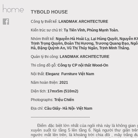
TYBOLD HOUSE
Công ty thiết kế:
LANDMAK ARCHITECTURE
Kiến trúc sư chủ trì:
Tạ Tiến Vĩnh, Phùng Mạnh Toàn.
Nhóm thiết kế:
Nguyễn Hà Hoài Ly, Lại Hùng Quyết, Nguyễn K
Trịnh Trọng Quyền, Đoàn Thị Hương, Trương Quang Đạo, Ngô
Hà, Đặng Quỳnh An, Vũ Thị Thúy Ngân, Trịnh Minh Thắng.
Quản lý thi công:
LANDMAK ARCHITECTURE
Thi công đồ gỗ:
Công ty CP nội thất Wood-On
Nội thất:
Eleganz Furniture Việt Nam
Năm hoàn thiện:
2021
Diện tích:
17mx5m (510m2)
Photographs:
Triệu Chiến
Địa chỉ:
Cầu Giấy- Hà Nội- Việt Nam
------------------------------------------------
Điểm đặc biệt lớn nhất của ngôi nhà này là không gian g
xuyên suốt từ tầng 5 lên tầng 6. Ngả người thư giãn trê
ngước mắt lên trên, là khoảng trời chia đôi , mây trắng 