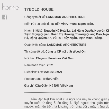
TYBOLD HOUSE
Công ty thiết kế:
LANDMAK ARCHITECTURE
Kiến trúc sư chủ trì:
Tạ Tiến Vĩnh, Phùng Mạnh Toàn.
Nhóm thiết kế:
Nguyễn Hà Hoài Ly, Lại Hùng Quyết, Nguyễn K
Trịnh Trọng Quyền, Đoàn Thị Hương, Trương Quang Đạo, Ngô
Hà, Đặng Quỳnh An, Vũ Thị Thúy Ngân, Trịnh Minh Thắng.
Quản lý thi công:
LANDMAK ARCHITECTURE
Thi công đồ gỗ:
Công ty CP nội thất Wood-On
Nội thất:
Eleganz Furniture Việt Nam
Năm hoàn thiện:
2021
Diện tích:
17mx5m (510m2)
Photographs:
Triệu Chiến
Địa chỉ:
Cầu Giấy- Hà Nội- Việt Nam
------------------------------------------------
Điểm đặc biệt lớn nhất của ngôi nhà này là không gian g
xuyên suốt từ tầng 5 lên tầng 6. Ngả người thư giãn trê
ngước mắt lên trên, là khoảng trời chia đôi , mây trắng 