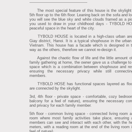
-------------------------------------------------
The most special feature of this house is the skylight
5th floor up to the 6th floor. Leaning back on the sofa and l
you will see the blue sky and white clouds framed as a pic
you used to draw in your childhood days - TYBOLD H
peaceful space in the heart of the city.
TYBOLD HOUSE is located in a high-class urban are
Giay district, Hanoi. It is a typical shophouse in the urban
Vietnam. This house has a facade which is designed in
way as the others, therefore we cannot re-design it.
Against the chaotic flow of life and the little amount of
family gathering at home, the owner gave us a challenge to
space which is a combination between shophouse and re
ensuring the necessary privacy while still connectin
members.
TYBOLD HOSE has functional spaces layered as floo
are connected by the skylight.
3rd, 4th floor - private space - comfortable, cozy bedroo
balcony for a feel of nature), ensuring the necessary co
and privacy for each family member.
5th floor - common living space - connected living room a
room where most family activities take place, ensuring a
members can see and interact with each other, with the he
meters, with a reading room at the end of the living room i
feel of nature).