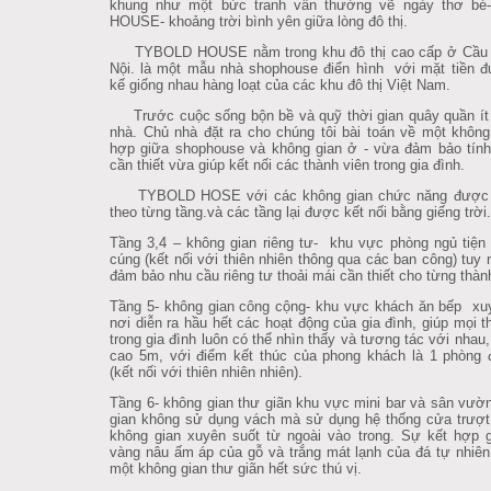
khung như một bức tranh vẫn thường vẽ ngày thơ b
HOUSE- khoảng trời bình yên giữa lòng đô thị.
TYBOLD HOUSE nằm trong khu đô thị cao cấp ở Cầu 
Nội. là một mẫu nhà shophouse điển hình với mặt tiền đ
kế giống nhau hàng loạt của các khu đô thị Việt Nam.
Trước cuộc sống bộn bề và quỹ thời gian quây quần ít 
nhà. Chủ nhà đặt ra cho chúng tôi bài toán về một không
hợp giữa shophouse và không gian ở - vừa đảm bảo tính
cần thiết vừa giúp kết nối các thành viên trong gia đình.
TYBOLD HOSE với các không gian chức năng được 
theo từng tầng.và các tầng lại được kết nối bằng giếng trời.
Tầng 3,4 – không gian riêng tư- khu vực phòng ngủ tiện
cúng (kết nối với thiên nhiên thông qua các ban công) tuy 
đảm bảo nhu cầu riêng tư thoải mái cần thiết cho từng thàn
Tầng 5- không gian công cộng- khu vực khách ăn bếp xu
nơi diễn ra hầu hết các hoạt động của gia đình, giúp mọi t
trong gia đình luôn có thể nhìn thấy và tương tác với nhau,
cao 5m, với điểm kết thúc của phong khách là 1 phòng 
(kết nối với thiên nhiên nhiên).
Tầng 6- không gian thư giãn khu vực mini bar và sân vườ
gian không sử dụng vách mà sử dụng hệ thống cửa trượt
không gian xuyên suốt từ ngoài vào trong. Sự kết hợp 
vàng nâu ấm áp của gỗ và trắng mát lạnh của đá tự nhiê
một không gian thư giãn hết sức thú vị.