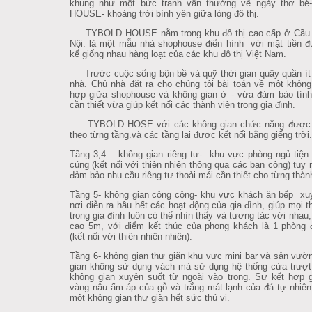
khung như một bức tranh vẫn thường vẽ ngày thơ b
HOUSE- khoảng trời bình yên giữa lòng đô thị.
TYBOLD HOUSE nằm trong khu đô thị cao cấp ở Cầu 
Nội. là một mẫu nhà shophouse điển hình với mặt tiền đ
kế giống nhau hàng loạt của các khu đô thị Việt Nam.
Trước cuộc sống bộn bề và quỹ thời gian quây quần ít 
nhà. Chủ nhà đặt ra cho chúng tôi bài toán về một không
hợp giữa shophouse và không gian ở - vừa đảm bảo tính
cần thiết vừa giúp kết nối các thành viên trong gia đình.
TYBOLD HOSE với các không gian chức năng được 
theo từng tầng.và các tầng lại được kết nối bằng giếng trời.
Tầng 3,4 – không gian riêng tư- khu vực phòng ngủ tiện
cúng (kết nối với thiên nhiên thông qua các ban công) tuy 
đảm bảo nhu cầu riêng tư thoải mái cần thiết cho từng thàn
Tầng 5- không gian công cộng- khu vực khách ăn bếp xu
nơi diễn ra hầu hết các hoạt động của gia đình, giúp mọi t
trong gia đình luôn có thể nhìn thấy và tương tác với nhau,
cao 5m, với điểm kết thúc của phong khách là 1 phòng 
(kết nối với thiên nhiên nhiên).
Tầng 6- không gian thư giãn khu vực mini bar và sân vườ
gian không sử dụng vách mà sử dụng hệ thống cửa trượt
không gian xuyên suốt từ ngoài vào trong. Sự kết hợp 
vàng nâu ấm áp của gỗ và trắng mát lạnh của đá tự nhiê
một không gian thư giãn hết sức thú vị.