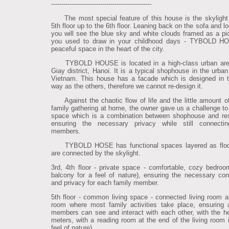
-------------------------------------------------
The most special feature of this house is the skylight
5th floor up to the 6th floor. Leaning back on the sofa and l
you will see the blue sky and white clouds framed as a pic
you used to draw in your childhood days - TYBOLD H
peaceful space in the heart of the city.
TYBOLD HOUSE is located in a high-class urban are
Giay district, Hanoi. It is a typical shophouse in the urban
Vietnam. This house has a facade which is designed in
way as the others, therefore we cannot re-design it.
Against the chaotic flow of life and the little amount of
family gathering at home, the owner gave us a challenge to
space which is a combination between shophouse and re
ensuring the necessary privacy while still connectin
members.
TYBOLD HOSE has functional spaces layered as floo
are connected by the skylight.
3rd, 4th floor - private space - comfortable, cozy bedroo
balcony for a feel of nature), ensuring the necessary co
and privacy for each family member.
5th floor - common living space - connected living room a
room where most family activities take place, ensuring a
members can see and interact with each other, with the he
meters, with a reading room at the end of the living room i
feel of nature).