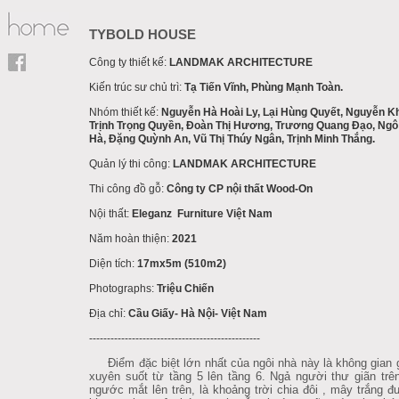
TYBOLD HOUSE
Công ty thiết kế:
LANDMAK ARCHITECTURE
Kiến trúc sư chủ trì:
Tạ Tiến Vĩnh, Phùng Mạnh Toàn.
Nhóm thiết kế:
Nguyễn Hà Hoài Ly, Lại Hùng Quyết, Nguyễn K
Trịnh Trọng Quyền, Đoàn Thị Hương, Trương Quang Đạo, Ngô
Hà, Đặng Quỳnh An, Vũ Thị Thúy Ngân, Trịnh Minh Thắng.
Quản lý thi công:
LANDMAK ARCHITECTURE
Thi công đồ gỗ:
Công ty CP nội thất Wood-On
Nội thất:
Eleganz Furniture Việt Nam
Năm hoàn thiện:
2021
Diện tích:
17mx5m (510m2)
Photographs:
Triệu Chiến
Địa chỉ:
Cầu Giấy- Hà Nội- Việt Nam
------------------------------------------------
Điểm đặc biệt lớn nhất của ngôi nhà này là không gian g
xuyên suốt từ tầng 5 lên tầng 6. Ngả người thư giãn trê
ngước mắt lên trên, là khoảng trời chia đôi , mây trắng 