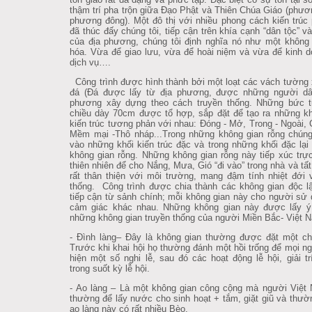
thậm trí pha trộn giữa Đạo Phật và Thiên Chúa Giáo (phươ
phương đông). Một đô thị với nhiều phong cách kiến trúc
đã thúc đấy chúng tôi, tiếp cận trên khía cạnh “dân tộc” v
của địa phương, chúng tôi định nghĩa nó như một không
hóa. Vừa để giao lưu, vừa để hoài niệm và vừa để kinh 
dịch vụ….
Công trình được hình thành bởi một loạt các vách tường
đá (Đá được lấy từ địa phương, được những người dân
phương xây dựng theo cách truyền thống. Những bức 
chiều dày 70cm được tổ hợp, sắp đặt để tạo ra những k
kiến trúc tương phản với nhau: Đóng - Mở, Trong - Ngoài, 
Mềm mại -Thô nháp...Trong những không gian rỗng chúng 
vào những khối kiến trúc đặc và trong những khối đặc lại
không gian rỗng. Những không gian rỗng này tiếp xúc trực
thiên nhiên để cho Nắng, Mưa, Gió “đi vào” trong nhà và tất
rất thân thiện với môi trường, mang đậm tính nhiệt đới 
thống. Công trình được chia thành các không gian độc l
tiếp cận từ sảnh chính; mỗi không gian này cho người sử
cảm giác khác nhau. Những không gian này được lấy ý
những không gian truyền thống của người Miền Bắc- Việt 
- Đình làng– Đây là không gian thường được đặt một ch
Trước khi khai hội họ thường đánh một hồi trống để mọi n
hiện một số nghi lễ, sau đó các hoạt động lễ hội, giải tr
trong suốt kỳ lễ hội.
- Ao làng – Là một không gian công cộng mà người Việt
thường để lấy nước cho sinh hoạt + tắm, giặt giũ và thư
ao làng này có rất nhiều Bèo.