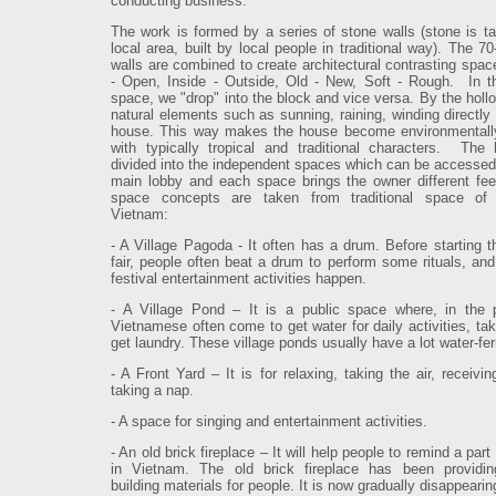
conducting business.
The work is formed by a series of stone walls (stone is t
local area, built by local people in traditional way). The 7
walls are combined to create architectural contrasting spac
- Open, Inside - Outside, Old - New, Soft - Rough. In t
space, we "drop" into the block and vice versa. By the holl
natural elements such as sunning, raining, winding directly 
house. This way makes the house become environmentally
with typically tropical and traditional characters. The
divided into the independent spaces which can be accessed
main lobby and each space brings the owner different fee
space concepts are taken from traditional space of 
Vietnam:
- A Village Pagoda - It often has a drum. Before starting th
fair, people often beat a drum to perform some rituals, and
festival entertainment activities happen.
- A Village Pond – It is a public space where, in the 
Vietnamese often come to get water for daily activities, tak
get laundry. These village ponds usually have a lot water-fer
- A Front Yard – It is for relaxing, taking the air, receivi
taking a nap.
- A space for singing and entertainment activities.
- An old brick fireplace – It will help people to remind a part 
in Vietnam. The old brick fireplace has been providin
building materials for people. It is now gradually disappearin