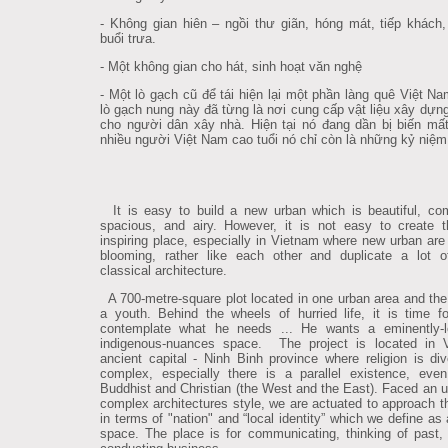
- Không gian hiên – ngồi thư giãn, hóng mát, tiếp khách
buổi trưa.
- Một không gian cho hát, sinh hoạt văn nghệ
- Một lò gạch cũ để tái hiện lại một phần làng quê Việt N
lò gạch nung này đã từng là nơi cung cấp vật liệu xây dựn
cho người dân xây nhà. Hiện tại nó đang dần bị biến mất
nhiều người Việt Nam cao tuổi nó chỉ còn là những kỷ niệm
It is easy to build a new urban which is beautiful, com
spacious, and airy. However, it is not easy to create th
inspiring place, especially in Vietnam where new urban are 
blooming, rather like each other and duplicate a lot 
classical architecture.
A 700-metre-square plot located in one urban area and the
a youth. Behind the wheels of hurried life, it is time f
contemplate what he needs ... He wants a eminently-l
indigenous-nuances space. The project is located in V
ancient capital - Ninh Binh province where religion is di
complex, especially there is a parallel existence, eve
Buddhist and Christian (the West and the East). Faced an u
complex architectures style, we are actuated to approach t
in terms of "nation" and “local identity” which we define as 
space. The place is for communicating, thinking of past,