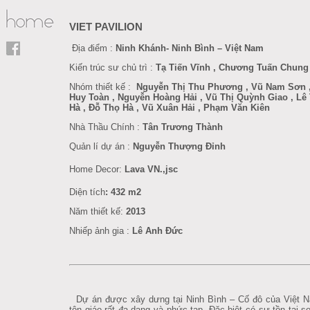
VIET PAVILION
Địa điểm :
Ninh Khánh- Ninh Bình – Việt Nam
Kiến trúc sư chủ trì :
Tạ Tiến Vĩnh , Chương Tuấn Chung
Nhóm thiết kế :
Nguyễn Thị Thu Phương , Vũ Nam Sơn ,
Huy Toàn , Nguyễn Hoàng Hải , Vũ Thị Quỳnh Giao , Lê
Hà , Đỗ Thọ Hà , Vũ Xuân Hải , Phạm Văn Kiên
Nhà Thầu Chính :
Tân Trương Thành
Quản lí dự án :
Nguyễn Thượng Đỉnh
Home Decor
:
Lava VN.,jsc
Diện tích
: 432 m2
Năm thiết kế:
201
3
Nhiếp ảnh gia :
Lê Anh Đức
Dự án được xây dưng tại Ninh Bình – Cố đô của Việt N
tôn giáo rất đa dạng và phức tạp. Đặc biệt có sự tồn tại s