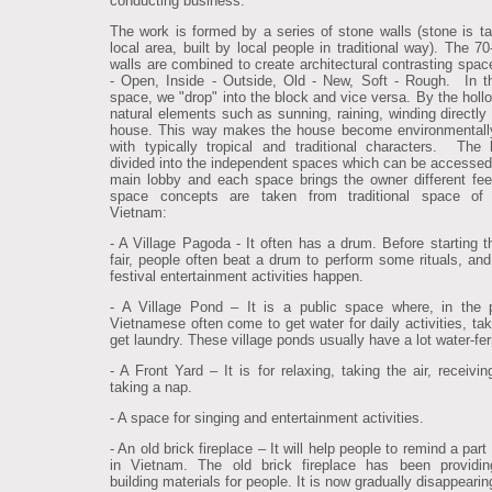
conducting business.
The work is formed by a series of stone walls (stone is t
local area, built by local people in traditional way). The 7
walls are combined to create architectural contrasting spac
- Open, Inside - Outside, Old - New, Soft - Rough. In t
space, we "drop" into the block and vice versa. By the holl
natural elements such as sunning, raining, winding directly 
house. This way makes the house become environmentally
with typically tropical and traditional characters. The
divided into the independent spaces which can be accessed
main lobby and each space brings the owner different fee
space concepts are taken from traditional space of 
Vietnam:
- A Village Pagoda - It often has a drum. Before starting th
fair, people often beat a drum to perform some rituals, and
festival entertainment activities happen.
- A Village Pond – It is a public space where, in the 
Vietnamese often come to get water for daily activities, tak
get laundry. These village ponds usually have a lot water-fer
- A Front Yard – It is for relaxing, taking the air, receivi
taking a nap.
- A space for singing and entertainment activities.
- An old brick fireplace – It will help people to remind a part 
in Vietnam. The old brick fireplace has been providin
building materials for people. It is now gradually disappearin