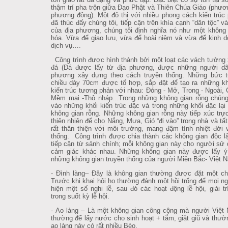
thậm trí pha trộn giữa Đạo Phật và Thiên Chúa Giáo (phươ
phương đông). Một đô thị với nhiều phong cách kiến trúc
đã thúc đấy chúng tôi, tiếp cận trên khía cạnh “dân tộc” v
của địa phương, chúng tôi định nghĩa nó như một không
hóa. Vừa để giao lưu, vừa để hoài niệm và vừa để kinh 
dịch vụ….
Công trình được hình thành bởi một loạt các vách tường
đá (Đá được lấy từ địa phương, được những người dân
phương xây dựng theo cách truyền thống. Những bức 
chiều dày 70cm được tổ hợp, sắp đặt để tạo ra những k
kiến trúc tương phản với nhau: Đóng - Mở, Trong - Ngoài, 
Mềm mại -Thô nháp...Trong những không gian rỗng chúng 
vào những khối kiến trúc đặc và trong những khối đặc lại
không gian rỗng. Những không gian rỗng này tiếp xúc trực
thiên nhiên để cho Nắng, Mưa, Gió “đi vào” trong nhà và tất
rất thân thiện với môi trường, mang đậm tính nhiệt đới 
thống. Công trình được chia thành các không gian độc l
tiếp cận từ sảnh chính; mỗi không gian này cho người sử
cảm giác khác nhau. Những không gian này được lấy ý
những không gian truyền thống của người Miền Bắc- Việt 
- Đình làng– Đây là không gian thường được đặt một ch
Trước khi khai hội họ thường đánh một hồi trống để mọi n
hiện một số nghi lễ, sau đó các hoạt động lễ hội, giải tr
trong suốt kỳ lễ hội.
- Ao làng – Là một không gian công cộng mà người Việt
thường để lấy nước cho sinh hoạt + tắm, giặt giũ và thư
ao làng này có rất nhiều Bèo.