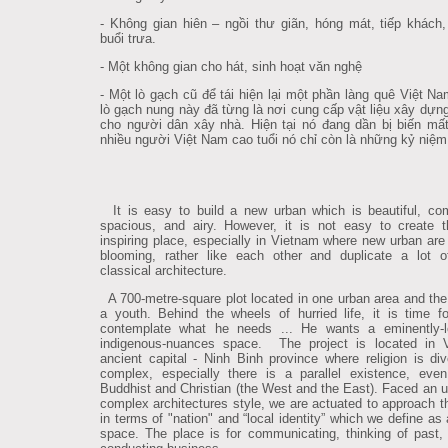
- Không gian hiên – ngồi thư giãn, hóng mát, tiếp khách
buổi trưa.
- Một không gian cho hát, sinh hoạt văn nghệ
- Một lò gạch cũ để tái hiện lại một phần làng quê Việt N
lò gạch nung này đã từng là nơi cung cấp vật liệu xây dựn
cho người dân xây nhà. Hiện tại nó đang dần bị biến mất
nhiều người Việt Nam cao tuổi nó chỉ còn là những kỷ niệm
It is easy to build a new urban which is beautiful, com
spacious, and airy. However, it is not easy to create th
inspiring place, especially in Vietnam where new urban are 
blooming, rather like each other and duplicate a lot 
classical architecture.
A 700-metre-square plot located in one urban area and the
a youth. Behind the wheels of hurried life, it is time f
contemplate what he needs ... He wants a eminently-l
indigenous-nuances space. The project is located in V
ancient capital - Ninh Binh province where religion is di
complex, especially there is a parallel existence, eve
Buddhist and Christian (the West and the East). Faced an u
complex architectures style, we are actuated to approach t
in terms of "nation" and “local identity” which we define as 
space. The place is for communicating, thinking of past,