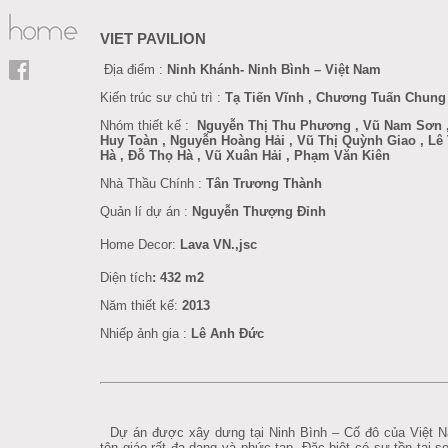
VIET PAVILION
Địa điểm :
Ninh Khánh- Ninh Bình – Việt Nam
Kiến trúc sư chủ trì :
Tạ Tiến Vĩnh , Chương Tuấn Chung
Nhóm thiết kế :
Nguyễn Thị Thu Phương , Vũ Nam Sơn ,
Huy Toàn , Nguyễn Hoàng Hải , Vũ Thị Quỳnh Giao , Lê
Hà , Đỗ Thọ Hà , Vũ Xuân Hải , Phạm Văn Kiên
Nhà Thầu Chính :
Tân Trương Thành
Quản lí dự án :
Nguyễn Thượng Đỉnh
Home Decor
:
Lava VN.,jsc
Diện tích
: 432 m2
Năm thiết kế:
201
3
Nhiếp ảnh gia :
Lê Anh Đức
Dự án được xây dưng tại Ninh Bình – Cố đô của Việt N
tôn giáo rất đa dạng và phức tạp. Đặc biệt có sự tồn tại s