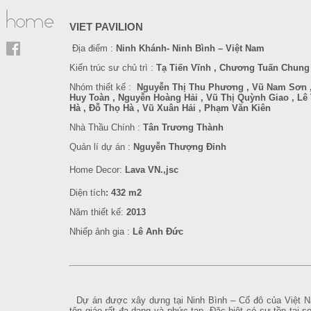
VIET PAVILION
Địa điểm :
Ninh Khánh- Ninh Bình – Việt Nam
Kiến trúc sư chủ trì :
Tạ Tiến Vĩnh , Chương Tuấn Chung
Nhóm thiết kế :
Nguyễn Thị Thu Phương , Vũ Nam Sơn ,
Huy Toàn , Nguyễn Hoàng Hải , Vũ Thị Quỳnh Giao , Lê
Hà , Đỗ Thọ Hà , Vũ Xuân Hải , Phạm Văn Kiên
Nhà Thầu Chính :
Tân Trương Thành
Quản lí dự án :
Nguyễn Thượng Đỉnh
Home Decor
:
Lava VN.,jsc
Diện tích
: 432 m2
Năm thiết kế:
201
3
Nhiếp ảnh gia :
Lê Anh Đức
Dự án được xây dưng tại Ninh Bình – Cố đô của Việt N
tôn giáo rất đa dạng và phức tạp. Đặc biệt có sự tồn tại s