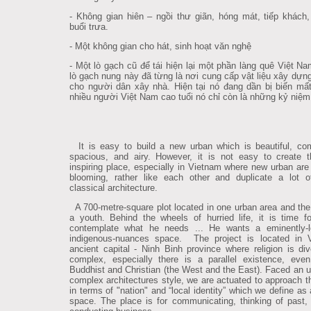
- Không gian hiên – ngồi thư giãn, hóng mát, tiếp khách
buổi trưa.
- Một không gian cho hát, sinh hoạt văn nghệ
- Một lò gạch cũ để tái hiện lại một phần làng quê Việt N
lò gạch nung này đã từng là nơi cung cấp vật liệu xây dựn
cho người dân xây nhà. Hiện tại nó đang dần bị biến mất
nhiều người Việt Nam cao tuổi nó chỉ còn là những kỷ niệm
It is easy to build a new urban which is beautiful, com
spacious, and airy. However, it is not easy to create th
inspiring place, especially in Vietnam where new urban are 
blooming, rather like each other and duplicate a lot 
classical architecture.
A 700-metre-square plot located in one urban area and the
a youth. Behind the wheels of hurried life, it is time f
contemplate what he needs ... He wants a eminently-l
indigenous-nuances space. The project is located in V
ancient capital - Ninh Binh province where religion is di
complex, especially there is a parallel existence, eve
Buddhist and Christian (the West and the East). Faced an u
complex architectures style, we are actuated to approach t
in terms of "nation" and “local identity” which we define as 
space. The place is for communicating, thinking of past,