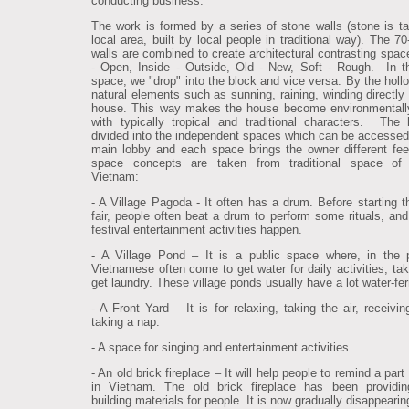
conducting business.
The work is formed by a series of stone walls (stone is t
local area, built by local people in traditional way). The 7
walls are combined to create architectural contrasting spac
- Open, Inside - Outside, Old - New, Soft - Rough. In t
space, we "drop" into the block and vice versa. By the holl
natural elements such as sunning, raining, winding directly 
house. This way makes the house become environmentally
with typically tropical and traditional characters. The
divided into the independent spaces which can be accessed
main lobby and each space brings the owner different fee
space concepts are taken from traditional space of 
Vietnam:
- A Village Pagoda - It often has a drum. Before starting th
fair, people often beat a drum to perform some rituals, and
festival entertainment activities happen.
- A Village Pond – It is a public space where, in the 
Vietnamese often come to get water for daily activities, tak
get laundry. These village ponds usually have a lot water-fer
- A Front Yard – It is for relaxing, taking the air, receivi
taking a nap.
- A space for singing and entertainment activities.
- An old brick fireplace – It will help people to remind a part 
in Vietnam. The old brick fireplace has been providin
building materials for people. It is now gradually disappearin