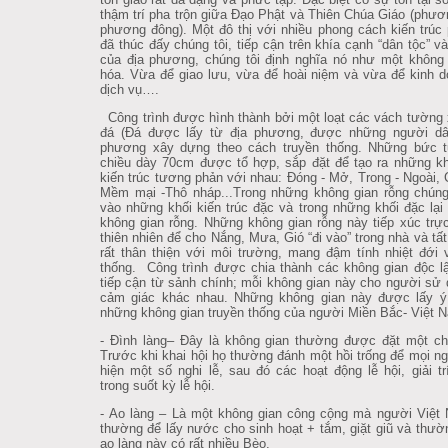
thậm trí pha trộn giữa Đạo Phật và Thiên Chúa Giáo (phươ
phương đông). Một đô thị với nhiều phong cách kiến trúc
đã thúc đấy chúng tôi, tiếp cận trên khía cạnh “dân tộc” v
của địa phương, chúng tôi định nghĩa nó như một không
hóa. Vừa để giao lưu, vừa để hoài niệm và vừa để kinh 
dịch vụ….
Công trình được hình thành bởi một loạt các vách tường
đá (Đá được lấy từ địa phương, được những người dân
phương xây dựng theo cách truyền thống. Những bức 
chiều dày 70cm được tổ hợp, sắp đặt để tạo ra những k
kiến trúc tương phản với nhau: Đóng - Mở, Trong - Ngoài, 
Mềm mại -Thô nháp...Trong những không gian rỗng chúng 
vào những khối kiến trúc đặc và trong những khối đặc lại
không gian rỗng. Những không gian rỗng này tiếp xúc trực
thiên nhiên để cho Nắng, Mưa, Gió “đi vào” trong nhà và tất
rất thân thiện với môi trường, mang đậm tính nhiệt đới 
thống. Công trình được chia thành các không gian độc l
tiếp cận từ sảnh chính; mỗi không gian này cho người sử
cảm giác khác nhau. Những không gian này được lấy ý
những không gian truyền thống của người Miền Bắc- Việt 
- Đình làng– Đây là không gian thường được đặt một ch
Trước khi khai hội họ thường đánh một hồi trống để mọi n
hiện một số nghi lễ, sau đó các hoạt động lễ hội, giải tr
trong suốt kỳ lễ hội.
- Ao làng – Là một không gian công cộng mà người Việt
thường để lấy nước cho sinh hoạt + tắm, giặt giũ và thư
ao làng này có rất nhiều Bèo.