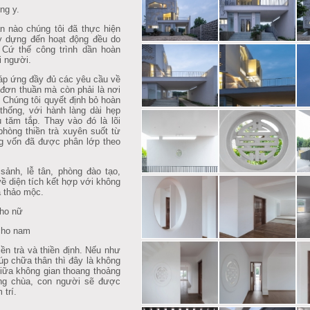
ng y.
nào chúng tôi đã thực hiện
ây dựng đến hoạt động đều do
 Cứ thế công trình dần hoàn
i người.
p ứng đầy đủ các yêu cầu về
đơn thuần mà còn phải là nơi
 Chúng tôi quyết định bỏ hoàn
thống, với hành làng dài hẹp
tăm tắp. Thay vào đó là lõi
hòng thiền trà xuyên suốt từ
ầng vốn đã được phân lớp theo
ảnh, lễ tân, phòng đào tạo,
về diện tích kết hợp với không
à thảo mộc.
cho nữ
 cho nam
ền trà và thiền định. Nếu như
p chữa thân thì đây là không
iữa không gian thoang thoảng
ông chùa, con người sẽ được
 trí.