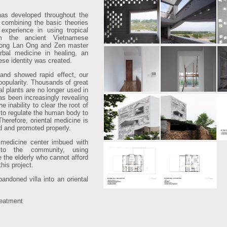
 developed throughout the
, combining the basic theories
 experience in using tropical
m the ancient Vietnamese
uong Lan Ong and Zen master
al medicine in healing, an
se identity was created.
d showed rapid effect, our
 popularity. Thousands of great
al plants are no longer used in
s been increasingly revealing
inability to clear the root of
 to regulate the human body to
Therefore, oriental medicine is
ed and promoted properly.
medicine center imbued with
g to the community, using
e the elderly who cannot afford
his project.
andoned villa into an oriental
reatment