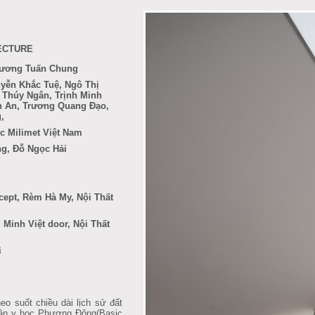
ECTURE
Trương Tuấn Chung
yễn Khắc Tuệ, Ngô Thị
 Thúy Ngân, Trịnh Minh
 An, Trương Quang Đạo,
g,
úc
Milimet Việt Nam
g, Đỗ Ngọc Hải
cept, Rèm Hà My, Nội Thất
 Minh Việt door, Nội Thất
i
 suốt chiều dài lịch sử đất
uận y học Phương Đông(
Basic