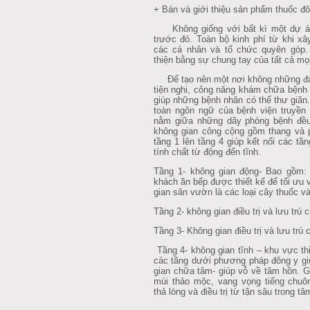
+ Bán và giới thiệu sản phẩm thuốc đô
Không giống với bất kì một dự án 
trước đó. Toàn bộ kinh phí từ khi x
các cá nhân và tổ chức quyên góp.
thiện bằng sự chung tay của tất cả mọ
Để tạo nên một nơi không những đá
tiện nghi, công năng khám chữa bệnh 
giúp những bệnh nhân có thể thư giãn.
toàn ngôn ngữ của bệnh viện truyền 
nằm giữa những dãy phòng bệnh đều 
không gian công cộng gồm thang và p
tầng 1 lên tầng 4 giúp kết nối các t
tính chất từ động đến tĩnh.
Tầng 1- không gian động- Bao gồm: s
khách ăn bếp được thiết kế để tối ưu 
gian sân vườn là các loại cây thuốc v
Tầng 2- không gian điều trị và lưu trú 
Tầng 3- Không gian điều trị và lưu trú
Tầng 4- không gian tĩnh – khu vực thi
các tầng dưới phương pháp đông y giú
gian chữa tâm- giúp vỗ về tâm hồn. G
mùi thảo mộc, vang vọng tiếng chu
thả lòng và điều trị từ tận sâu trong tâm