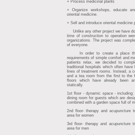
+ Process medicinal plants
+ Organize workshops, educate an
oriental medicine.
+ Sell and introduce oriental medicine 
Unlike any other project we have done
time of construction to operation we
organizations. The project was comple
of everyone.
In order to create a place that
requirements of simple comfort and me
patients relax, we decided to compl
traditional hospitals which often have
lines of treatment rooms. Instead, a c
and a tea room from the first to the 
floors which have already been ar
statically.
1st floor - dynamic space - including: 
dining room for guests which are desi
combined with a garden space full of m
2nd floor- therapy and acupuncture 
area for women
3rd floor- therapy and acupuncture 
area for men