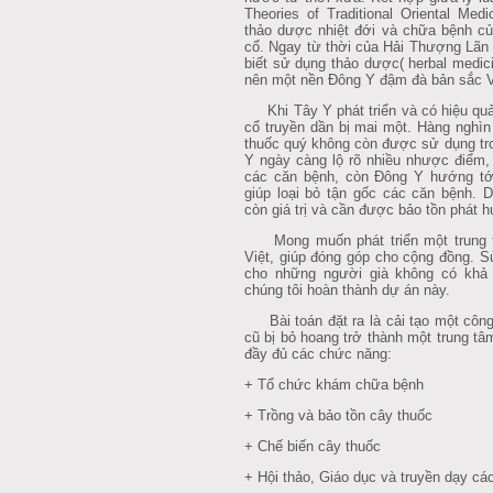
Theories of Traditional Oriental Medi
thảo dược nhiệt đới và chữa bệnh c
cổ. Ngay từ thời của Hải Thượng Lãn 
biết sử dụng thảo dược( herbal medic
nên một nền Đông Y đậm đà bản sắc V
Khi Tây Y phát triển và có hiệu quả
cổ truyền dần bị mai một. Hàng nghìn 
thuốc quý không còn được sử dụng tr
Y ngày càng lộ rõ nhiều nhược điểm,
các căn bệnh, còn Đông Y hướng tớ
giúp loại bỏ tận gốc các căn bệnh. 
còn giá trị và cần được bảo tồn phát 
Mong muốn phát triển một trung 
Việt, giúp đóng góp cho cộng đồng. 
cho những người già không có khả 
chúng tôi hoàn thành dự án này.
Bài toán đặt ra là cải tạo một công 
cũ bị bỏ hoang trở thành một trung t
đầy đủ các chức năng:
+ Tổ chức khám chữa bệnh
+ Trồng và bảo tồn cây thuốc
+ Chế biến cây thuốc
+ Hội thảo, Giáo dục và truyền dạy cá