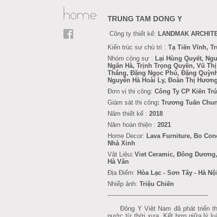
TRUNG TAM DONG Y
Công ty thiết kế:
LANDMAK ARCHIT
Kiến trúc sư chủ trì :
Tạ Tiến Vĩnh, 
Nhóm cộng sự :
Lại Hùng Quyết, Ngu
Ngân Hà, Trịnh Trọng Quyền, Vũ Thị
Thắng, Đặng Ngọc Phú, Đặng Quỳnh
Nguyễn Hà Hoài Ly, Đoàn Thị Hươn
Đơn vị thi công:
Công Ty CP Kiến Tr
Giám sát thi công
: Trương Tuấn Chun
Năm thiết kế :
2018
Năm hoàn thiện :
2021
Home Decor:
Lava Furniture
, Bo Con
Nhà Xinh
Vật Liệu
: Viet Ceramic, Đông Dương,
Hà Vân
Địa Điểm:
Hòa Lạc - Sơn Tây - Hà Nộ
Nhiếp ảnh:
Triệu Chiến
----------------------------------------------------
Đông Y Việt Nam đã phát triển theo
nước từ thời xưa. Kết hợp giữa lý l