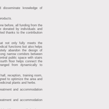
d disseminate knowledge of
products.
 before, all funding from the
re donated by individuals and
ted thanks to the contribution
 not only fully meets the
dical functions but also helps
etely abandon the design of
 long narrow corridors between
entral public space with stairs
fourth floor helps connect the
ranged from dynamically to
hall, reception, training room,
gned to optimize the area and
edicinal plants and herbs.
treatment and accommodation
treatment and accommodation