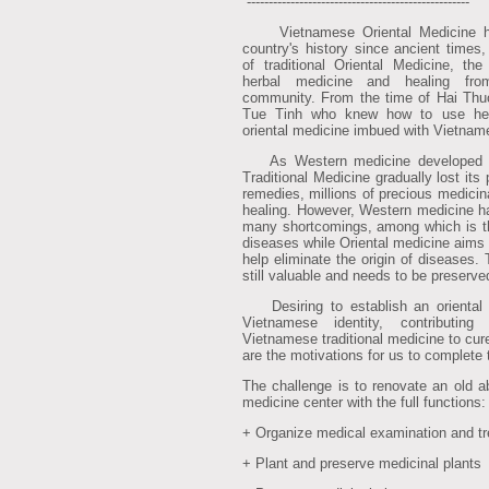
---------------------------------------------------
Vietnamese Oriental Medicine has
country's history since ancient times
of traditional Oriental Medicine, the
herbal medicine and healing fro
community. From the time of Hai Th
Tue Tinh who knew how to use herb
oriental medicine imbued with Vietname
As Western medicine developed an
Traditional Medicine gradually lost its
remedies, millions of precious medicin
healing. However, Western medicine ha
many shortcomings, among which is the 
diseases while Oriental medicine aims
help eliminate the origin of diseases. 
still valuable and needs to be preserv
Desiring to establish an oriental 
Vietnamese identity, contributin
Vietnamese traditional medicine to cur
are the motivations for us to complete t
The challenge is to renovate an old ab
medicine center with the full functions:
+ Organize medical examination and t
+ Plant and preserve medicinal plants