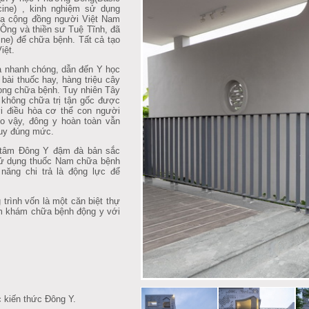
cine)
, kinh nghiệm sử dụng
ủa cộng đồng người Việt Nam
Ông và thiền sư Tuệ Tĩnh, đã
ine) để chữa bệnh. Tất cả tạo
iệt.
 nhanh chóng, dẫn đến Y học
bài thuốc hay, hàng triệu cây
ong chữa bệnh. Tuy nhiên Tây
 không chữa trị tận gốc được
i điều hòa cơ thể con người
Do vậy, đông y hoàn toàn vẫn
huy đúng mức.
tâm Đông Y đậm đà bản sắc
Sử dụng thuốc Nam chữa bệnh
năng chi trả là động lực để
trình vốn là một căn biệt thự
âm khám chữa bệnh động y với
c kiến thức Đông Y.